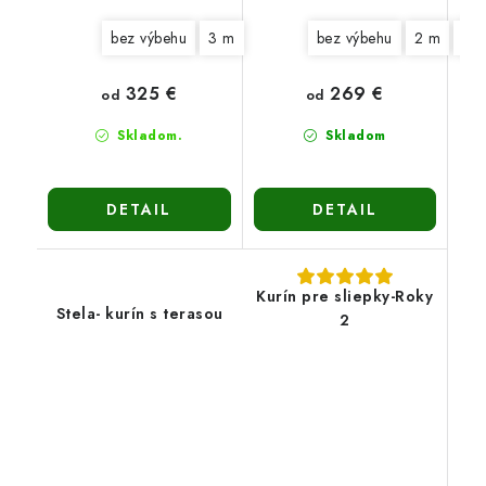
bez výbehu
3 m
bez výbehu
2 m
3 
325 €
269 €
od
od
Skladom.
Skladom
DETAIL
DETAIL
Kurín pre sliepky-Roky
Stela- kurín s terasou
2