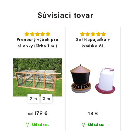
Súvisiaci tovar
Prenosný výbeh pre
Set Napajačka +
sliepky (šírka 1 m )
kŕmitko 6L
2 m
3 m
179 €
18 €
od
Skladom.
Skladom