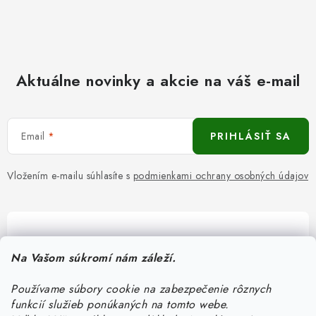
Aktuálne novinky a akcie na váš e-mail
Email
PRIHLÁSIŤ SA
Vložením e-mailu súhlasíte s
podmienkami ochrany osobných údajov
Pomôžeme vám s výberom
Na Vašom súkromí nám záleží.
Potrebujete s niečím poradiť? Sme tu pre vás!
Používame súbory cookie na zabezpečenie rôznych
objednavky
@
kurin.sk
funkcií služieb ponúkaných na tomto webe.