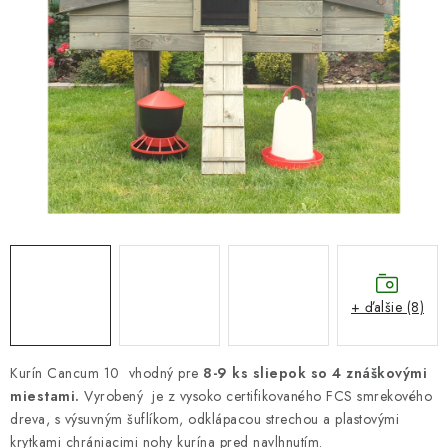
DARČEKOVÝ POUKAZ
Náš príbeh od začiatku
Doprava
Kontakt
Blog
Hodnotenie obchodu
Obchodné podmienky
Vrátenie, výmena tovaru
Pravidlá súťaží na Facebooku
+ ďalšie (8)
Kurín Cancum 10 vhodný pre
8-9 ks sliepok so 4 znáškovými
miestami.
Vyrobený je z vysoko certifikovaného FCS smrekového
dreva, s výsuvným šuflíkom, odklápacou strechou a plastovými
krytkami chrániacimi nohy kurína pred navlhnutím.