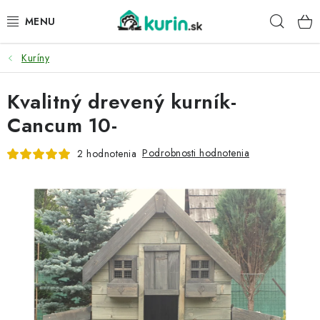
Prejsť
Hľad
na
obsah
Kuríny
PRE HYDINU
Kvalitný drevený kurník-
PRE PSY
Cancum 10-
PRE ZAJACE
Podrobnosti hodnotenia
2 hodnotenia
PRE DETI
ZÁHRADA
DOMÁCI WELLNESS
PRE VTÁKY