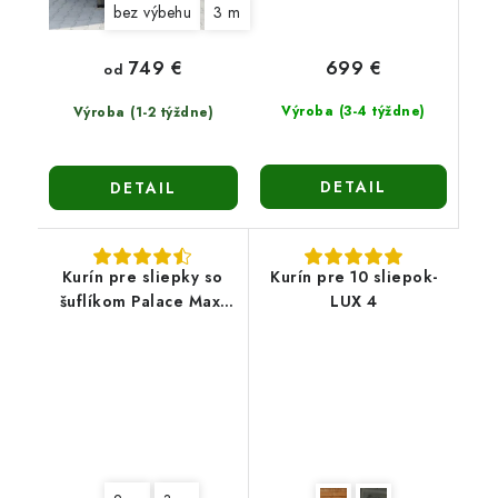
bez výbehu
3 m
699 €
749 €
od
Výroba (3-4 týždne)
Výroba (1-2 týždne)
DETAIL
DETAIL
Kurín pre sliepky so
Kurín pre 10 sliepok-
šuflíkom Palace Max-
LUX 4
stredne veľký