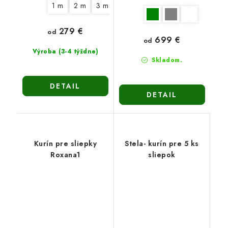
1 m
2 m
3 m
279 €
od
699 €
od
Výroba (3-4 týždne)
Skladom.
DETAIL
DETAIL
Kurín pre sliepky
Stela- kurín pre 5 ks
Roxana1
sliepok