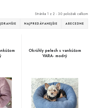
Stránka
1
z
2
-
30
položiek celkom
JDRAHŠIE
NAJPREDÁVANEJŠIE
ABECEDNE
vankúšom
Okrúhly pelech s vankúšom
ý
VARA- modrý