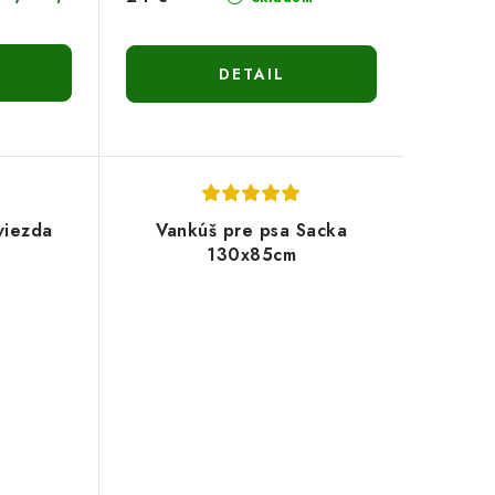
DETAIL
viezda
Vankúš pre psa Sacka
130x85cm