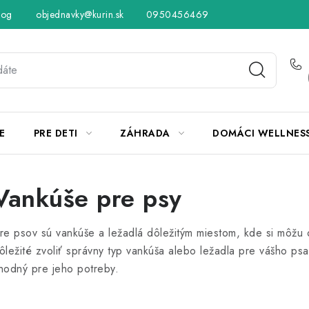
log
objednavky@kurin.sk
Hodnotenie obchodu
0950456469
Obchodné podmienky
Vráteni
E
PRE DETI
ZÁHRADA
DOMÁCI WELLNES
Vankúše pre psy
re psov sú vankúše a ležadlá dôležitým miestom, kde si môžu
ôležité zvoliť správny typ vankúša alebo ležadla pre vášho ps
hodný pre jeho potreby.