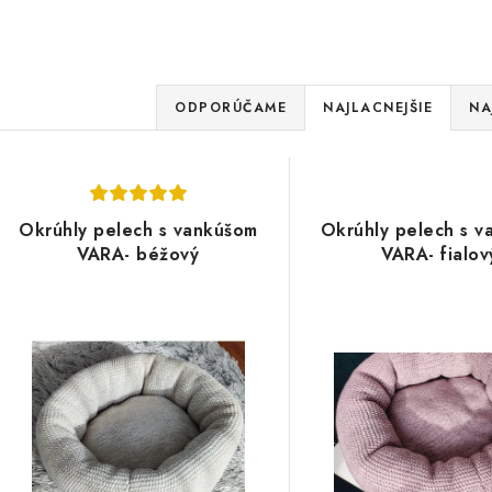
R
ODPORÚČAME
NAJLACNEJŠIE
NA
a
d
V
e
Okrúhly pelech s vankúšom
Okrúhly pelech s 
ý
VARA- béžový
VARA- fialov
n
p
i
e
s
p
p
r
r
o