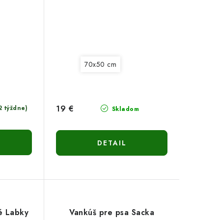
70x50 cm
19 €
2 týždne)
Skladom
DETAIL
é Labky
Vankúš pre psa Sacka