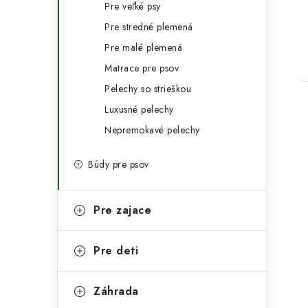
Pre veľké psy
p
r
Pre stredné plemená
a
i
Pre malé plemená
e
n
Matrace pre psov
e
Pelechy so strieškou
Luxusné pelechy
l
Nepremokavé pelechy
Búdy pre psov
i
Pre zajace
Pre deti
Záhrada