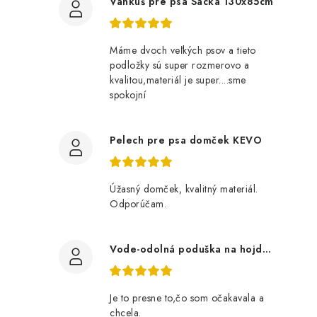
Vankúš pre psa Sacka 130x85cm
Máme dvoch veľkých psov a tieto
podložky sú super rozmerovo a
kvalitou,materiál je super....sme
spokojní
Pelech pre psa domček KEVO
Úžasný domček, kvalitný materiál.
Odporúčam.
Vode-odolná poduška na hojdačku 180 cm- bordová
Je to presne to,čo som očakavala a
chcela.