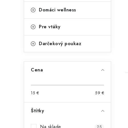
Domáci wellness
Pre vtáky
t
Darčekový poukaz
Cena
15
€
59
€
Štítky
Na sklade
25