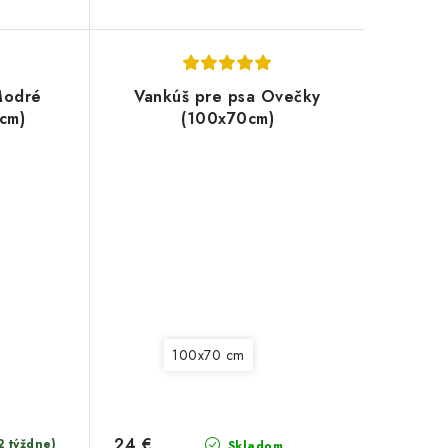
Modré
Vankúš pre psa Ovečky
cm)
(100x70cm)
100x70 cm
24 €
2 týždne)
Skladom