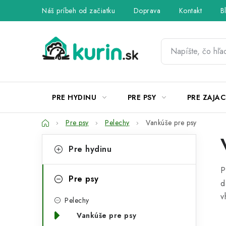
Prejsť
Náš príbeh od začiatku
Doprava
Kontakt
B
na
obsah
PRE HYDINU
PRE PSY
PRE ZAJAC
Domov
Pre psy
Pelechy
Vankúše pre psy
B
K
Preskočiť
Pre hydinu
kategórie
a
o
P
t
č
Pre psy
d
e
n
v
Pelechy
g
ý
Vankúše pre psy
ó