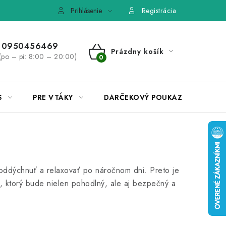
e, výmena tovaru
Pravidlá súťaží na Facebooku
Prihlásenie
Registrácia
0950456469
Prázdny košík
(po – pi: 8:00 – 20:00)
NÁKUPNÝ
KOŠÍK
S
PRE VTÁKY
DARČEKOVÝ POUKAZ
 oddýchnuť a relaxovať po náročnom dni. Preto je
a, ktorý bude nielen pohodlný, ale aj bezpečný a