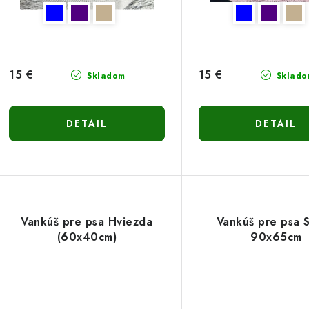
o
d
d
u
u
k
k
15 €
15 €
Skladom
Sklado
t
o
DETAIL
DETAIL
o
v
v
Vankúš pre psa Hviezda
Vankúš pre psa 
(60x40cm)
90x65cm