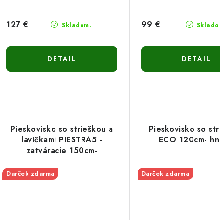
127 €
99 €
Skladom.
Sklado
DETAIL
DETAIL
Pieskovisko so strieškou a
Pieskovisko so st
lavičkami PIESTRA5 -
ECO 120cm- h
zatváracie 150cm-
viacfarebné
Darček zdarma
Darček zdarma