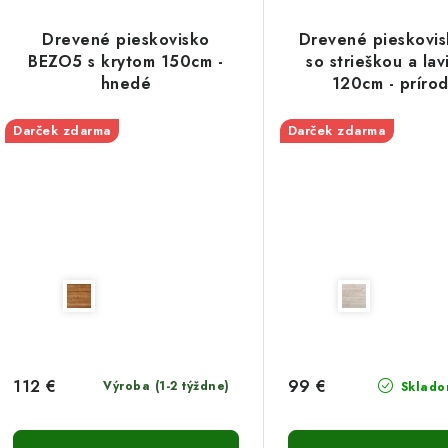
Drevené pieskovisko
Drevené pieskovi
BEZO5 s krytom 150cm -
so strieškou a lav
hnedé
120cm - príro
Darček zdarma
Darček zdarma
112 €
99 €
Výroba (1-2 týždne)
Sklado