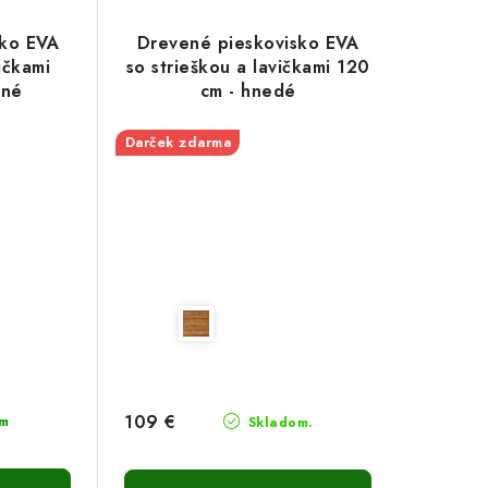
sko EVA
Drevené pieskovisko EVA
ičkami
so strieškou a lavičkami 120
dné
cm - hnedé
Darček zdarma
109 €
m
Skladom.