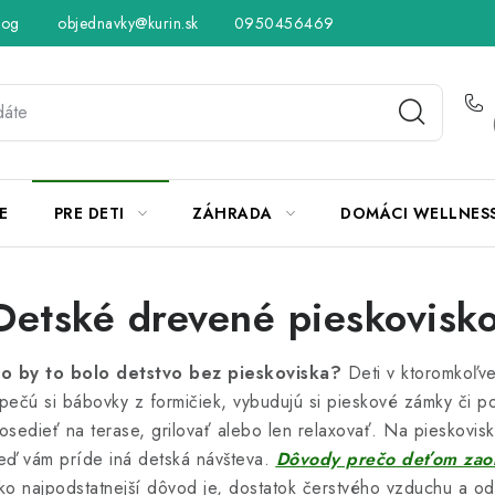
log
objednavky@kurin.sk
Hodnotenie obchodu
0950456469
Obchodné podmienky
Vráteni
E
PRE DETI
ZÁHRADA
DOMÁCI WELLNES
Detské drevené pieskovisk
o by to bolo detstvo bez pieskoviska?
Deti v ktoromkoľve
pečú si bábovky z formičiek, vybudujú si pieskové zámky či p
osedieť na terase, grilovať alebo len relaxovať. Na pieskovis
eď vám príde iná detská návšteva.
Dôvody prečo deťom zaobs
ko najpodstatnejší dôvod je, dostatok čerstvého vzduchu a odt