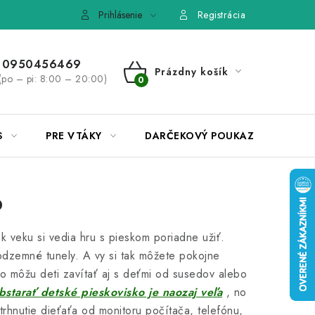
e, výmena tovaru
Pravidlá súťaží na Facebooku
Prihlásenie
Registrácia
0950456469
Prázdny košík
(po – pi: 8:00 – 20:00)
NÁKUPNÝ
KOŠÍK
S
PRE VTÁKY
DARČEKOVÝ POUKAZ
o
k veku si vedia hru s pieskom poriadne užiť.
odzemné tunely. A vy si tak môžete pokojne
ko môžu deti zavítať aj s deťmi od susedov alebo
tarať detské pieskovisko je naozaj veľa
, no
rhnutie dieťaťa od monitoru počítača, telefónu,