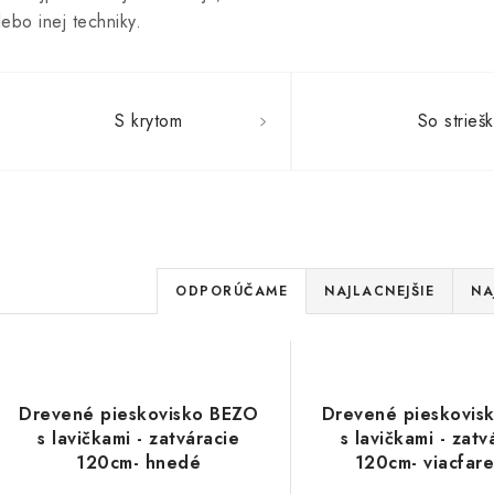
lebo inej techniky.
S krytom
So strieš
R
ODPORÚČAME
NAJLACNEJŠIE
NA
a
d
V
e
Drevené pieskovisko BEZO
Drevené pieskovis
ý
s lavičkami - zatváracie
s lavičkami - zatv
n
p
120cm- hnedé
120cm- viacfar