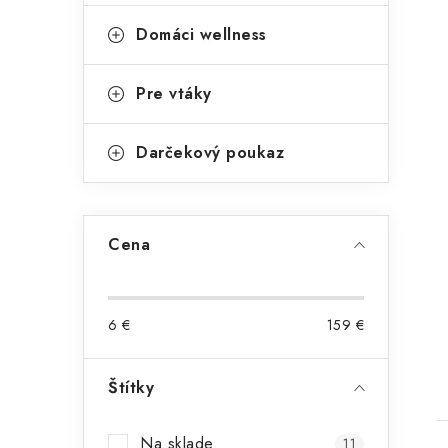
i
Domáci wellness
Pre vtáky
Darčekový poukaz
Cena
t
6
€
159
€
Štítky
Na sklade
11