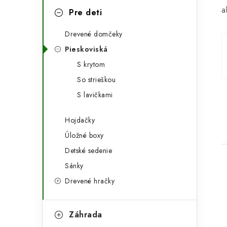
p
a
r
Pre deti
a
i
Drevené domčeky
e
n
Pieskoviská
e
S krytom
So strieškou
l
S lavičkami
Hojdačky
Úložné boxy
Detské sedenie
Sánky
Drevené hračky
Záhrada