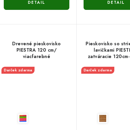
DETAIL
DETAIL
Drevené pieskovisko
Pieskovisko so str
PIESTRA 120 cm/
lavičkami PIEST
viacfarebné
zatváracie 120cm
Darček zdarma
Darček zdarma