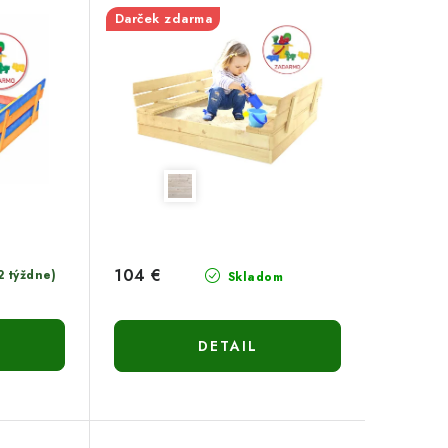
Darček zdarma
104 €
2 týždne)
Skladom
DETAIL