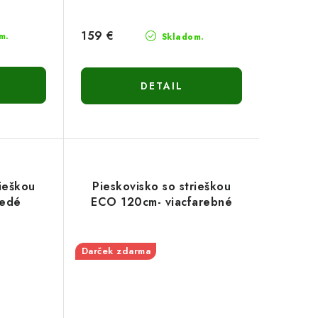
159 €
m.
Skladom.
DETAIL
rieškou
Pieskovisko so strieškou
nedé
ECO 120cm- viacfarebné
Darček zdarma