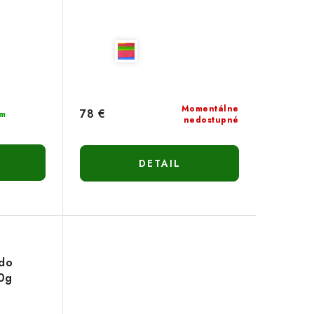
Momentálne
78 €
m
nedostupné
DETAIL
 do
00g