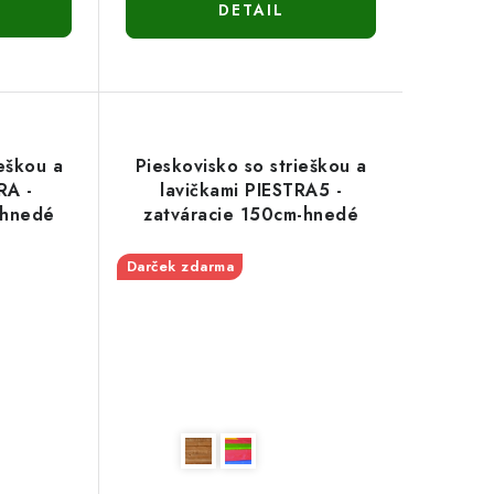
DETAIL
ieškou a
Pieskovisko so strieškou a
RA -
lavičkami PIESTRA5 -
-hnedé
zatváracie 150cm-hnedé
Darček zdarma