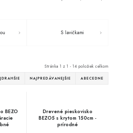
kou
S lavičkami
Stránka
1
z
1
-
14
položiek celkom
JDRAHŠIE
NAJPREDÁVANEJŠIE
ABECEDNE
ko BEZO
Drevené pieskovisko
áracie
BEZO5 s krytom 150cm -
ebné
prírodné