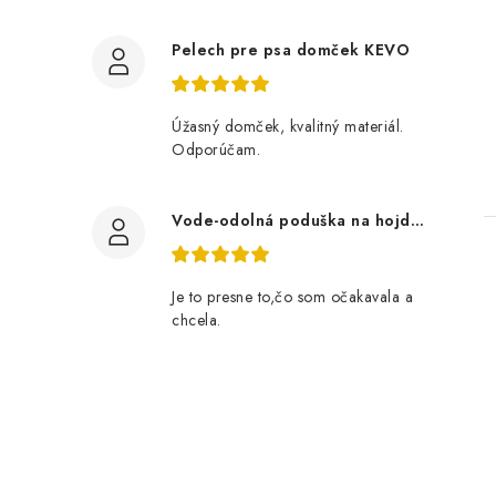
Pelech pre psa domček KEVO
Úžasný domček, kvalitný materiál.
Odporúčam.
Vode-odolná poduška na hojdačku 180 cm- bordová
Je to presne to,čo som očakavala a
chcela.