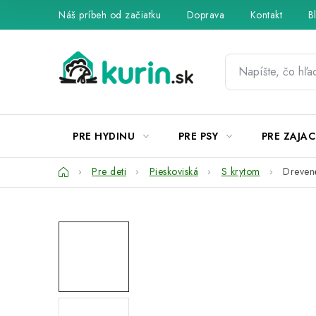
Prejsť
Náš príbeh od začiatku
Doprava
Kontakt
B
na
obsah
PRE HYDINU
PRE PSY
PRE ZAJAC
Domov
Pre deti
Pieskoviská
S krytom
Dreven