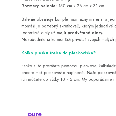
Rozmery balenia
: 150 cm x 26 cm x 31 cm
Balenie obsahuje komplet montážny materiál a jed
montáži je potrebný skrutkovač, ktorým jednotlivé 
Jednotlivé diely už
majú predvŕtané diery.
Nezabudnite si ku montáži privolať svojich malýc
Koľko piesku treba do pieskoviska?
Ľahko si to prerátate pomocou pieskovej kalkulač
chcete mať pieskovisko naplnené. Naše pieskovis
ich môžete do výšky 10 -15 cm. My odporúčame n