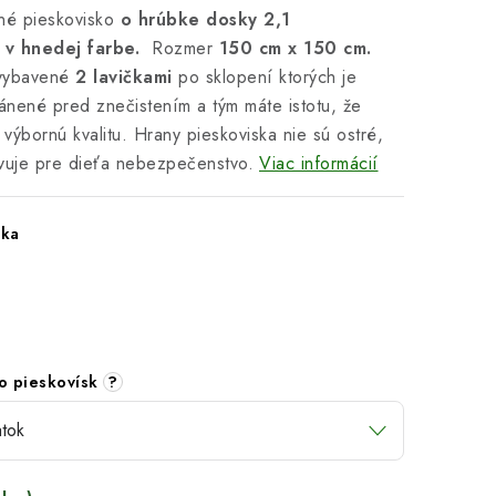
é pieskovisko
o hrúbke dosky 2,1
v
v hnedej farbe.
Rozmer
150 cm x 150 cm.
 vybavené
2 lavičkami
po sklopení ktorých je
ánené pred znečistením a tým máte istotu, že
 výbornú kvalitu. Hrany pieskoviska nie sú ostré,
vuje pre dieťa nebezpečenstvo.
Viac informácií
ska
do pieskovísk
?