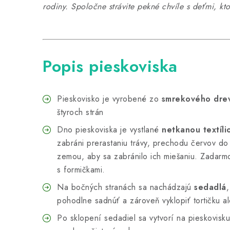
rodiny. Spoločne strávite pekné chvíle s deťmi, kto
Popis pieskoviska
Pieskovisko je vyrobené zo
smrekového dre
štyroch strán
Dno pieskoviska je vystlané
netkanou textíli
zabráni prerastaniu trávy, prechodu červov do
zemou, aby sa zabránilo ich miešaniu. Zadarmo
s formičkami.
Na bočných stranách sa nachádzajú
sedadlá
,
pohodlne sadnúť a zároveň vyklopiť tortičku a
Po sklopení sedadiel sa vytvorí na pieskovisk