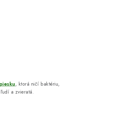
piesku
, ktorá ničí baktériu,
 ľudí a zvieratá.