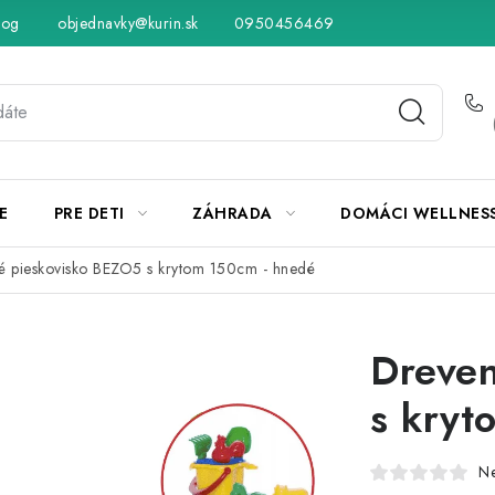
log
objednavky@kurin.sk
Hodnotenie obchodu
0950456469
Obchodné podmienky
Vráteni
E
PRE DETI
ZÁHRADA
DOMÁCI WELLNES
é pieskovisko BEZO5 s krytom 150cm - hnedé
Dreven
s kryt
N