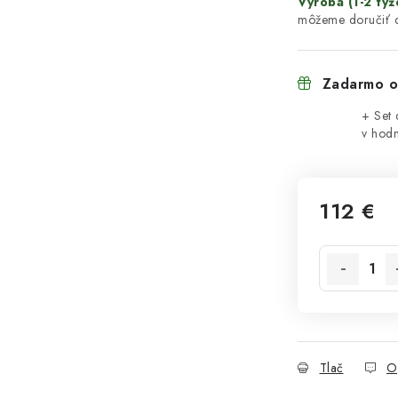
Výroba (1-2 týž
Zadarmo o
+ Set 
v hod
112 €
Jednotková 
Tlač
O