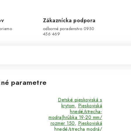
ov
Zákaznícka podpora
priamo
odborné poradenstvo 0950
456 469
né parametre
Detské pieskoviská s
krytom
,
Pieskoviská
hnedé/strecha-
modra|hrúbka 19-20 mm/
rozmer 150
,
Pieskoviská
hnedé/strecha modrá/