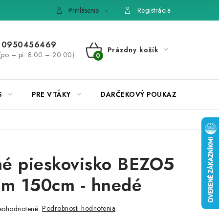
e, výmena tovaru
Pravidlá súťaží na Facebooku
Prihlásenie
Registrácia
0950456469
Prázdny košík
(po – pi: 8:00 – 20:00)
NÁKUPNÝ
KOŠÍK
S
PRE VTÁKY
DARČEKOVÝ POUKAZ
é pieskovisko BEZO5
om 150cm - hnedé
Podrobnosti hodnotenia
eohodnotené