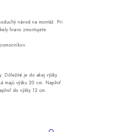
noduchý návod na montáž. Pri
diely hravo zmontujete.
h pomocníkov.
ky.
Dôležité je do akej výšky
ká majú výšku 20 cm. Naplniť
aplniť do výšky 12 cm.