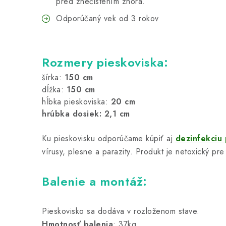
pred znečistením zhora.
Odporúčaný vek od 3 rokov
Rozmery pieskoviska:
šírka:
150 cm
dĺžka:
150 cm
hĺbka pieskoviska:
20 cm
hrúbka dosiek: 2,1 cm
Ku pieskovisku odporúčame kúpiť aj
dezinfekciu
vírusy, plesne a parazity. Produkt je netoxický pre
Balenie a montáž:
Pieskovisko sa dodáva v rozloženom stave.
Hmotnosť balenia
: 37kg