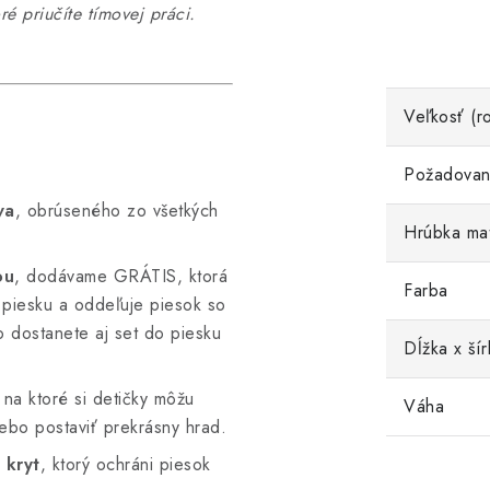
ré priučíte tímovej práci.
Veľkosť (r
Požadované
va
, obrúseného zo všetkých
Hrúbka mat
ou
, dodávame GRÁTIS, ktorá
Farba
 piesku a oddeľuje piesok so
 dostanete aj set do piesku
Dĺžka x šír
 na ktoré si detičky môžu
Váha
lebo postaviť prekrásny hrad.
u
kryt
, ktorý ochráni piesok