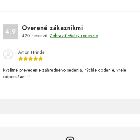
k
y
v
Overené zákazníkmi
ý
4.9
420
recenzií.
Zobraziť všetky recenzie
p
i
Anton Hrinda
s
u
Kvalitné prevedenie záhradného sedenia, rýchle dodanie, vrele
odporúčam !!