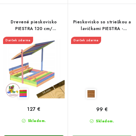
Drevené pieskovisko
Pieskovisko so strieškou a
PIESTRA 120 cm/
lavičkami PIESTRA -
viacfarebné
zatváracie 120cm-hnedé
Darček zdarma
Darček zdarma
127 €
99 €
Skladom.
Skladom.