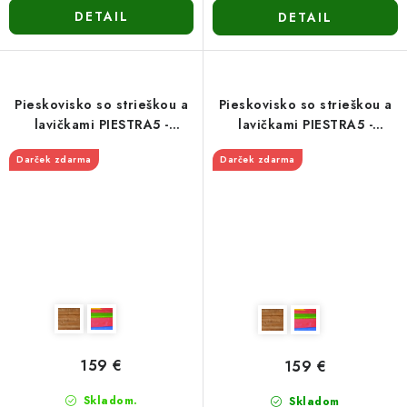
DETAIL
DETAIL
Pieskovisko so strieškou a
Pieskovisko so strieškou a
lavičkami PIESTRA5 -
lavičkami PIESTRA5 -
zatváracie 150cm-hnedé
zatváracie 150cm-
Darček zdarma
Darček zdarma
viacfarebné
159 €
159 €
Skladom.
Skladom