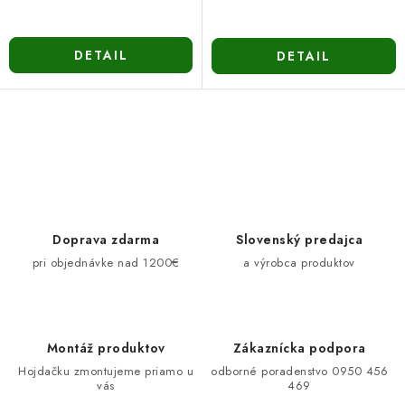
DETAIL
DETAIL
O
v
l
á
d
Doprava zdarma
Slovenský predajca
a
pri objednávke nad 1200€
a výrobca produktov
c
i
e
Montáž produktov
Zákaznícka podpora
p
Hojdačku zmontujeme priamo u
odborné poradenstvo 0950 456
r
vás
469
v