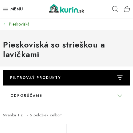
Prejsť
Hľad
na
obsah
Pieskoviská
PRE HYDINU
PRE PSY
Pieskoviská so strieškou a
lavičkami
PRE ZAJACE
PRE DETI
FILTROVAŤ PRODUKTY
ZÁHRADA
V
R
ODPORÚČAME
ý
a
DOMÁCI WELLNESS
p
d
i
e
Stránka
1
z
1
-
6
položiek celkom
PRE VTÁKY
s
n