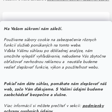
Pomôžeme vám s výberom
Na Vašom súkromí nám záleží.
Potrebujete s niečím poradiť? Sme tu pre vás!
Používame súbory cookie na zabezpečenie rôznych
objednavky
@
kurin.sk
funkcií služieb ponúkaných na tomto webe.
0950456469
Vďaka Vášmu súhlasu po dôkladnej analýze, nám
umožníte vylepšiť vyhľadávanie, nebudeme Vás zbytočne
obťažovať nevhodnou reklamou a neustále budeme
vedieť zlepšovať funkcie, výkon a použiteľnost webu.
Pokiaľ nám dáte súhlas, pomáhate nám zlepšovať náš
web, začo Vám ďakujeme. S Vašimi údajmi budeme
Z
zaobchádzať bezpečne a slušne.
á
Viac informácií si môžete prečítať v sekcii:
podmienky
Informácie pre vás
p
ochrany osobných údajov