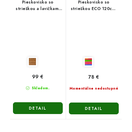
Pieskovisko so
Pieskovisko so
strieškou a lavičkami
strieškou ECO 120cm-
PIESTRA - zatváracie
viacfarebné
120cm-hnedé
99 €
78 €
Skladom.
Momentálne nedostupné
DETAIL
DETAIL