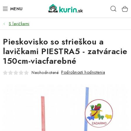
Prejsť
Hľad
na
obsah
S lavičkami
PRE HYDINU
Pieskovisko so strieškou a
PRE PSY
lavičkami PIESTRA5 - zatváracie
PRE ZAJACE
150cm-viacfarebné
PRE DETI
Podrobnosti hodnotenia
Neohodnotené
ZÁHRADA
DOMÁCI WELLNESS
PRE VTÁKY