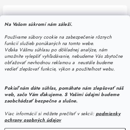
Pomôžeme vám s výberom
Na Vašom súkromí nám záleží.
Potrebujete s niečím poradiť? Sme tu pre vás!
Používame súbory cookie na zabezpečenie rôznych
objednavky
@
kurin.sk
funkcií služieb ponúkaných na tomto webe.
0950456469
Vďaka Vášmu súhlasu po dôkladnej analýze, nám
umožníte vylepšiť vyhľadávanie, nebudeme Vás zbytočne
obťažovať nevhodnou reklamou a neustále budeme
vedieť zlepšovať funkcie, výkon a použiteľnost webu.
Pokiaľ nám dáte súhlas, pomáhate nám zlepšovať náš
web, začo Vám ďakujeme. S Vašimi údajmi budeme
Z
zaobchádzať bezpečne a slušne.
á
Viac informácií si môžete prečítať v sekcii:
podmienky
Informácie pre vás
p
ochrany osobných údajov
ä
Náš príbeh od začiatku