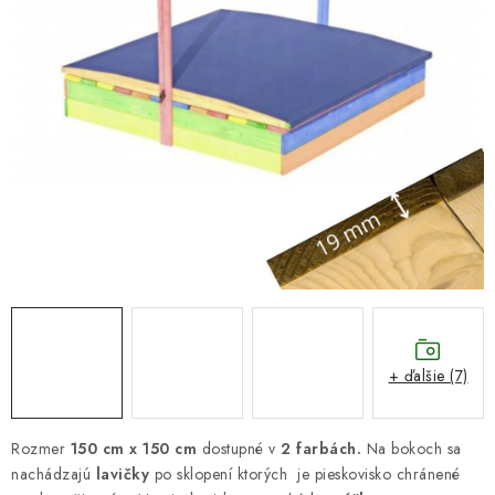
DARČEKOVÝ POUKAZ
Náš príbeh od začiatku
Doprava
Kontakt
Blog
Hodnotenie obchodu
Obchodné podmienky
Vrátenie, výmena tovaru
Pravidlá súťaží na Facebooku
+ ďalšie (7)
Rozmer
150 cm x 150 cm
dostupné v
2 farbách.
Na bokoch sa
nachádzajú
lavičky
po sklopení ktorých je pieskovisko chránené