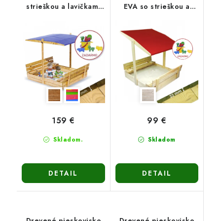
strieškou a lavičkami
EVA so strieškou a
PIESTRA5 - zatváracie
lavičkami 120cm -
150cm-hnedé
prírodné
159 €
99 €
Skladom.
Skladom
DETAIL
DETAIL
Drevené pieskovisko
Drevené pieskovisko