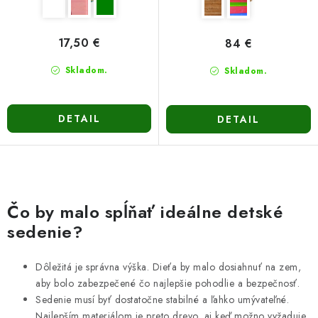
v
17,50 €
84 €
Skladom.
Skladom.
DETAIL
DETAIL
O
v
Čo by malo spĺňať ideálne detské
l
sedenie?
á
d
Dôležitá je správna výška. Dieťa by malo dosiahnuť na zem,
a
aby bolo zabezpečené čo najlepšie pohodlie a bezpečnosť.
c
Sedenie musí byť dostatočne stabilné a ľahko umývateľné.
i
Najlepším materiálom je preto drevo, aj keď možno vyžaduje