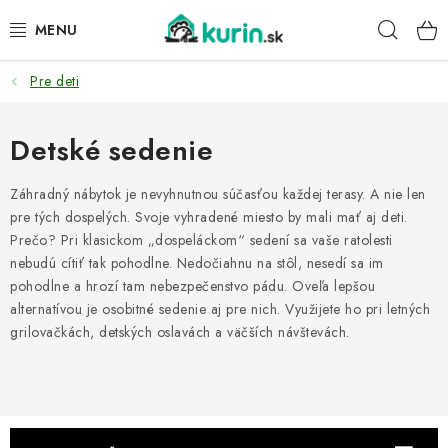
Prejsť
Hľad
na
obsah
Pre deti
PRE HYDINU
PRE PSY
Detské sedenie
PRE ZAJACE
Záhradný nábytok je nevyhnutnou súčasťou každej terasy. A nie len
pre tých dospelých. Svoje vyhradené miesto by mali mať aj deti.
Prečo? Pri klasickom „dospeláckom“ sedení sa vaše ratolesti
PRE DETI
nebudú cítiť tak pohodlne. Nedočiahnu na stôl, nesedí sa im
pohodlne a hrozí tam nebezpečenstvo pádu. Oveľa lepšou
ZÁHRADA
alternatívou je osobitné sedenie aj pre nich. Využijete ho pri letných
grilovačkách, detských oslavách a väčších návštevách.
DOMÁCI WELLNESS
PRE VTÁKY