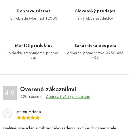
Doprava zdarma
Slovenský predajca
pri objednávke nad 1200€
a výrobca produktov
Montáž produktov
Zákaznícka podpora
Hojdačku zmontujeme priamo u
odborné poradenstvo 0950 456
vás
469
Overené zákazníkmi
4.9
420
recenzií.
Zobraziť všetky recenzie
Anton Hrinda
Kvalitné prevedenie záhradného sedenia, rýchle dodanie, vrele