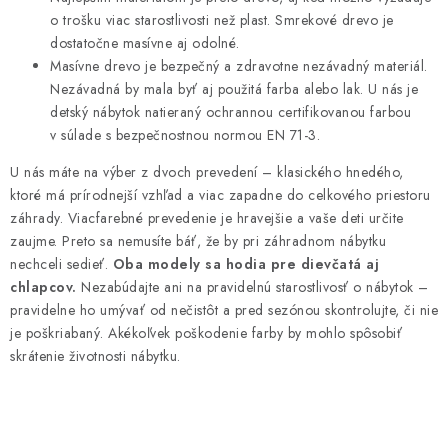
e
o trošku viac starostlivosti než plast. Smrekové drevo je
dostatočne masívne aj odolné.
p
Masívne drevo je bezpečný a zdravotne nezávadný materiál.
r
Nezávadná by mala byť aj použitá farba alebo lak. U nás je
v
detský nábytok natieraný ochrannou certifikovanou farbou
k
v súlade s bezpečnostnou normou EN 71-3.
y
U nás máte na výber z dvoch prevedení – klasického hnedého,
v
ktoré má prírodnejší vzhľad a viac zapadne do celkového priestoru
ý
záhrady. Viacfarebné prevedenie je hravejšie a vaše deti určite
p
zaujme. Preto sa nemusíte báť, že by pri záhradnom nábytku
i
nechceli sedieť.
Oba modely sa hodia pre dievčatá aj
s
chlapcov.
Nezabúdajte ani na pravidelnú starostlivosť o nábytok –
u
pravidelne ho umývať od nečistôt a pred sezónou skontrolujte, či nie
je poškriabaný. Akékoľvek poškodenie farby by mohlo spôsobiť
skrátenie životnosti nábytku.