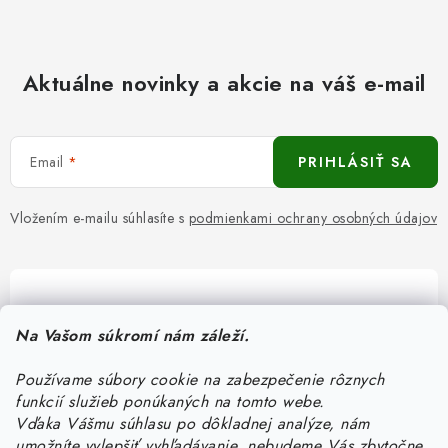
Aktuálne novinky a akcie na váš e-mail
Email
PRIHLÁSIŤ SA
Vložením e-mailu súhlasíte s
podmienkami ochrany osobných údajov
Pomôžeme vám s výberom
Na Vašom súkromí nám záleží.
Potrebujete s niečím poradiť? Sme tu pre vás!
Používame súbory cookie na zabezpečenie rôznych
objednavky
@
kurin.sk
funkcií služieb ponúkaných na tomto webe.
0950456469
Vďaka Vášmu súhlasu po dôkladnej analýze, nám
umožníte vylepšiť vyhľadávanie, nebudeme Vás zbytočne