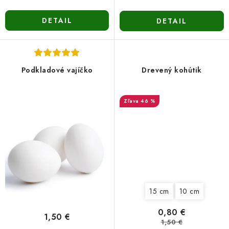
DETAIL
DETAIL
Podkladové vajíčko
Drevený kohútik
46 %
15 cm
10 cm
0,80 €
1,50 €
1,50 €