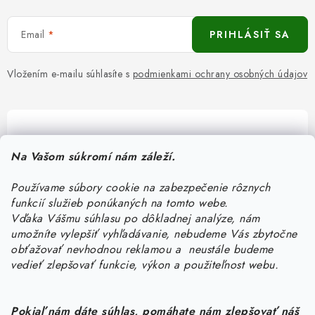
Email
PRIHLÁSIŤ SA
Vložením e-mailu súhlasíte s
podmienkami ochrany osobných údajov
Pomôžeme vám s výberom
Na Vašom súkromí nám záleží.
Potrebujete s niečím poradiť? Sme tu pre vás!
Používame súbory cookie na zabezpečenie rôznych
objednavky
@
kurin.sk
funkcií služieb ponúkaných na tomto webe.
0950456469
Vďaka Vášmu súhlasu po dôkladnej analýze, nám
umožníte vylepšiť vyhľadávanie, nebudeme Vás zbytočne
obťažovať nevhodnou reklamou a neustále budeme
vedieť zlepšovať funkcie, výkon a použiteľnost webu.
Pokiaľ nám dáte súhlas, pomáhate nám zlepšovať náš