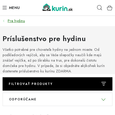
Prejsť
Hľad
na
obsah
Pre hydinu
PRE HYDINU
PRE PSY
Príslušenstvo pre hydinu
PRE ZAJACE
Všetko potrebné pre chovateľa hydiny na jednom mieste. Od
podkladových vajíčok, aby sa Vaše sliepočky naučili kde majú
znášať vajíčka, až po škrabku na trus, pre dokonalú čistotu
PRE DETI
domčeka pre hydinu. V prípade, že si objednáte akýkoľvek kurín
dostenete príslušenstvo ku kurínu ZDARMA.
ZÁHRADA
FILTROVAŤ PRODUKTY
DOMÁCI WELLNESS
V
R
ODPORÚČAME
ý
a
PRE VTÁKY
p
d