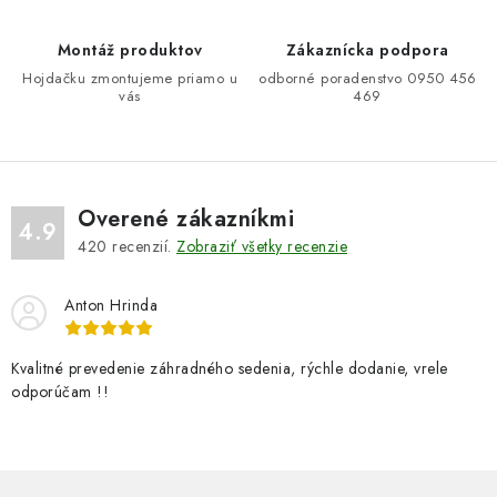
i
e
Montáž produktov
Zákaznícka podpora
p
Hojdačku zmontujeme priamo u
odborné poradenstvo 0950 456
r
vás
469
v
k
y
v
Overené zákazníkmi
ý
4.9
420
recenzií.
Zobraziť všetky recenzie
p
i
Anton Hrinda
s
u
Kvalitné prevedenie záhradného sedenia, rýchle dodanie, vrele
odporúčam !!