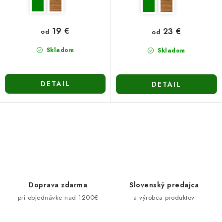
19 €
23 €
od
od
Skladom
Skladom
DETAIL
DETAIL
O
v
l
á
d
Doprava zdarma
Slovenský predajca
a
pri objednávke nad 1200€
a výrobca produktov
c