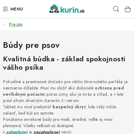
Prejsť
Hľad
na
obsah
Pre psy
PRE HYDINU
PRE PSY
Búdy pre psov
Kvalitná búdka - základ spokojnosti
PRE ZAJACE
vášho psíka
PRE DETI
Pohodlné a priestranné útočisko pre vášho štvornohého parťáka je
ZÁHRADA
nesmierne dôležité. Musí mu slúžiť ako dokonalá
ochrana pred
nevľúdnym počasím
počas zimy, ako je mráz a chlad, a v lete
pred silným slnečným žiarením či vetrom.
DOMÁCI WELLNESS
Taktiež mu musí poskytnúť
bezpečný úkryt
, kde vždy môže
zaliezť, keď túži po samote.
PRE VTÁKY
Ponúkame smrekové búdy pre malé, stredné, veľké aj maxi
plemenná. Všetky veľkosti sú dostupné
v
zateplenej
aj
nezateplenej
verzii.