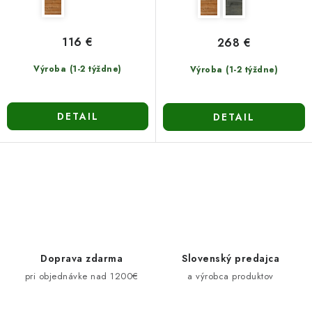
116 €
268 €
Výroba (1-2 týždne)
Výroba (1-2 týždne)
DETAIL
DETAIL
O
v
l
á
d
Doprava zdarma
Slovenský predajca
a
pri objednávke nad 1200€
a výrobca produktov
c
i