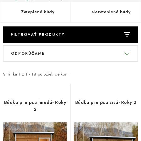
DARČEKOVÝ POUKAZ
Zateplené búdy
Nezateplené búdy
Náš príbeh od začiatku
Doprava
Kontakt
Blog
Hodnotenie obchodu
Obchodné podmienky
FILTROVAŤ PRODUKTY
Vrátenie, výmena tovaru
Pravidlá súťaží na Facebooku
V
R
ODPORÚČAME
ý
a
p
d
i
e
Stránka
1
z
1
-
18
položiek celkom
s
n
p
i
r
e
Búdka pre psa hnedá- Roky
Búdka pre psa sivá- Roky 2
o
p
2
d
r
u
o
k
d