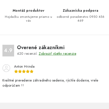
e
Montáž produktov
Zákaznícka podpora
p
Hojdačku zmontujeme priamo u
odborné poradenstvo 0950 456
r
vás
469
v
k
y
v
Overené zákazníkmi
ý
4.9
420
recenzií.
Zobraziť všetky recenzie
p
i
Anton Hrinda
s
u
Kvalitné prevedenie záhradného sedenia, rýchle dodanie, vrele
odporúčam !!