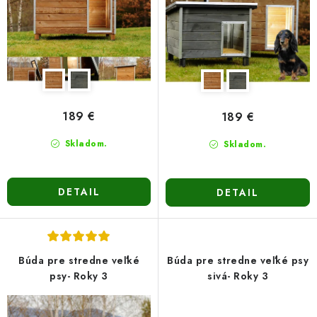
t
u
o
k
v
t
o
v
189 €
189 €
Skladom.
Skladom.
DETAIL
DETAIL
Búda pre stredne veľké
Búda pre stredne veľké psy
psy- Roky 3
sivá- Roky 3