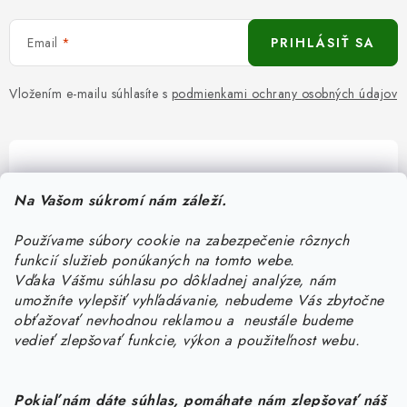
Email
PRIHLÁSIŤ SA
Vložením e-mailu súhlasíte s
podmienkami ochrany osobných údajov
Pomôžeme vám s výberom
Na Vašom súkromí nám záleží.
Potrebujete s niečím poradiť? Sme tu pre vás!
Používame súbory cookie na zabezpečenie rôznych
objednavky
@
kurin.sk
funkcií služieb ponúkaných na tomto webe.
0950456469
Vďaka Vášmu súhlasu po dôkladnej analýze, nám
umožníte vylepšiť vyhľadávanie, nebudeme Vás zbytočne
obťažovať nevhodnou reklamou a neustále budeme
vedieť zlepšovať funkcie, výkon a použiteľnost webu.
Pokiaľ nám dáte súhlas, pomáhate nám zlepšovať náš