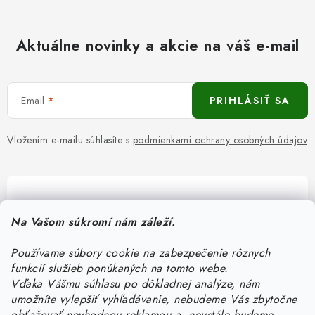
Aktuálne novinky a akcie na váš e-mail
Email
PRIHLÁSIŤ SA
Vložením e-mailu súhlasíte s
podmienkami ochrany osobných údajov
Pomôžeme vám s výberom
Na Vašom súkromí nám záleží.
Potrebujete s niečím poradiť? Sme tu pre vás!
Používame súbory cookie na zabezpečenie rôznych
objednavky
@
kurin.sk
funkcií služieb ponúkaných na tomto webe.
0950456469
Vďaka Vášmu súhlasu po dôkladnej analýze, nám
umožníte vylepšiť vyhľadávanie, nebudeme Vás zbytočne
obťažovať nevhodnou reklamou a neustále budeme