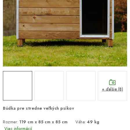
DARČEKOVÝ POUKAZ
Náš príbeh od začiatku
Doprava
Kontakt
Blog
Hodnotenie obchodu
Obchodné podmienky
Vrátenie, výmena tovaru
Pravidlá súťaží na Facebooku
+ ďalšie (8)
Búdka pre stredne veľkých psíkov
Rozmer:
119 cm x 85 cm x 85 cm
Váha:
49 kg
Viac informácií