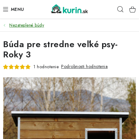
Prejsť
Hľad
na
obsah
Nezateplené búdy
PRE HYDINU
Búda pre stredne veľké psy-
PRE PSY
Roky 3
PRE ZAJACE
Podrobnosti hodnotenia
1 hodnotenie
PRE DETI
ZÁHRADA
DOMÁCI WELLNESS
PRE VTÁKY