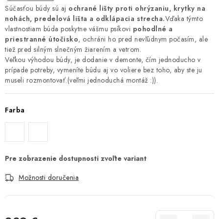
Súčasťou búdy sú aj
ochrané lišty proti ohrýzaniu, krytky na
nohách, predelová lišta
a
odklápacia strecha.
Vďaka týmto
vlastnostiam búda poskytne vášmu psíkovi
pohodlné a
priestranné útočisko
, ochráni ho pred nevľúdnym počasím, ale
tiež pred silným slnečným žiarením a vetrom.
Veľkou výhodou búdy, je dodanie v demonte, čím jednoducho v
prípade potreby, vymeníte búdu aj vo voliere bez toho, aby ste ju
museli rozmontovať.(veľmi jednoduchá montáž :)).
Farba
Možnosti doručenia