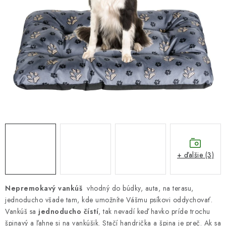
DARČEKOVÝ POUKAZ
Náš príbeh od začiatku
Doprava
Kontakt
Blog
Hodnotenie obchodu
Obchodné podmienky
Vrátenie, výmena tovaru
Pravidlá súťaží na Facebooku
+ ďalšie (3)
Nepremokavý vankúš
vhodný do búdky, auta, na terasu,
jednoducho všade tam, kde umožníte Vášmu psíkovi oddychovať.
Vankúš sa
jednoducho čístí
, tak nevadí keď havko príde trochu
špinavý a ľahne si na vankúšik. Stačí handrička a špina je preč. Ak sa