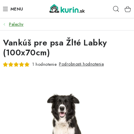
Prejsť
Hľad
na
obsah
Pelechy
PRE HYDINU
Vankúš pre psa Žlté Labky
PRE PSY
(100x70cm)
PRE ZAJACE
Podrobnosti hodnotenia
1 hodnotenie
PRE DETI
ZÁHRADA
DOMÁCI WELLNESS
PRE VTÁKY