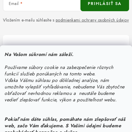
Email
PRIHLÁSIŤ SA
Vložením e-mailu súhlasíte s
podmienkami ochrany osobných údajov
Pomôžeme vám s výberom
Na Vašom súkromí nám záleží.
Potrebujete s niečím poradiť? Sme tu pre vás!
Používame súbory cookie na zabezpečenie rôznych
objednavky
@
kurin.sk
funkcií služieb ponúkaných na tomto webe.
0950456469
Vďaka Vášmu súhlasu po dôkladnej analýze, nám
umožníte vylepšiť vyhľadávanie, nebudeme Vás zbytočne
obťažovať nevhodnou reklamou a neustále budeme
vedieť zlepšovať funkcie, výkon a použiteľnost webu.
Pokiaľ nám dáte súhlas, pomáhate nám zlepšovať náš
web, začo Vám ďakujeme. S Vašimi údajmi budeme