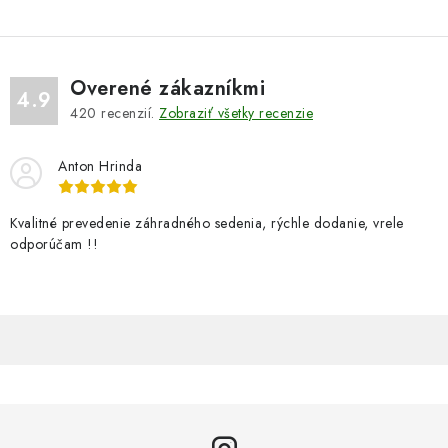
k
y
v
Overené zákazníkmi
ý
4.9
420
recenzií.
Zobraziť všetky recenzie
p
i
Anton Hrinda
s
u
Kvalitné prevedenie záhradného sedenia, rýchle dodanie, vrele
odporúčam !!