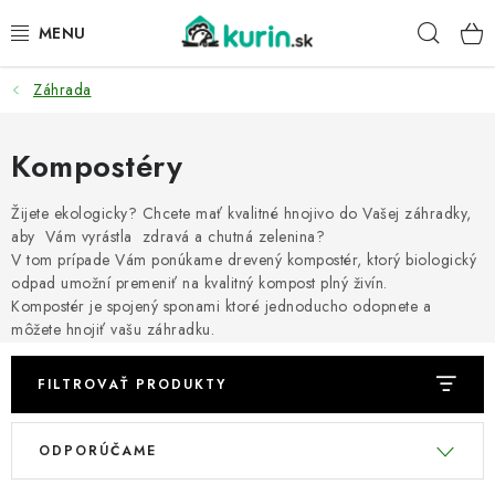
Prejsť
Hľad
na
obsah
Záhrada
PRE HYDINU
PRE PSY
Kompostéry
PRE ZAJACE
Žijete ekologicky? Chcete mať kvalitné hnojivo do Vašej záhradky,
aby Vám vyrástla zdravá a chutná zelenina?
V tom prípade Vám ponúkame drevený kompostér, ktorý biologický
PRE DETI
odpad umožní premeniť na kvalitný kompost plný živín.
Kompostér je spojený sponami ktoré jednoducho odopnete a
ZÁHRADA
môžete hnojiť vašu záhradku.
DOMÁCI WELLNESS
FILTROVAŤ PRODUKTY
V
R
PRE VTÁKY
ODPORÚČAME
ý
a