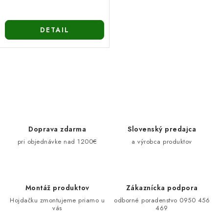
DETAIL
O
v
l
á
d
Doprava zdarma
Slovenský predajca
a
pri objednávke nad 1200€
a výrobca produktov
c
i
e
Montáž produktov
Zákaznícka podpora
p
Hojdačku zmontujeme priamo u
odborné poradenstvo 0950 456
r
vás
469
v