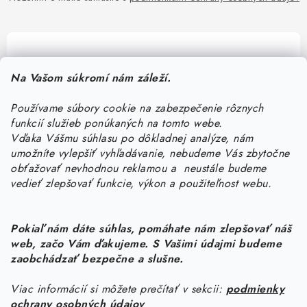
Pomôžeme vám s výberom
Na Vašom súkromí nám záleží.
Potrebujete s niečím poradiť? Sme tu pre vás!
Používame súbory cookie na zabezpečenie rôznych
objednavky
@
kurin.sk
funkcií služieb ponúkaných na tomto webe.
0950456469
Vďaka Vášmu súhlasu po dôkladnej analýze, nám
umožníte vylepšiť vyhľadávanie, nebudeme Vás zbytočne
obťažovať nevhodnou reklamou a neustále budeme
vedieť zlepšovať funkcie, výkon a použiteľnost webu.
Pokiaľ nám dáte súhlas, pomáhate nám zlepšovať náš
web, začo Vám ďakujeme. S Vašimi údajmi budeme
Z
zaobchádzať bezpečne a slušne.
á
Viac informácií si môžete prečítať v sekcii:
podmienky
Informácie pre vás
p
ochrany osobných údajov