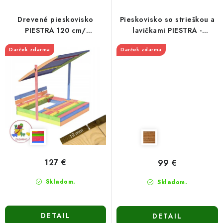
Drevené pieskovisko
Pieskovisko so strieškou a
PIESTRA 120 cm/
lavičkami PIESTRA -
viacfarebné
zatváracie 120cm-hnedé
Darček zdarma
Darček zdarma
127 €
99 €
Skladom.
Skladom.
DETAIL
DETAIL