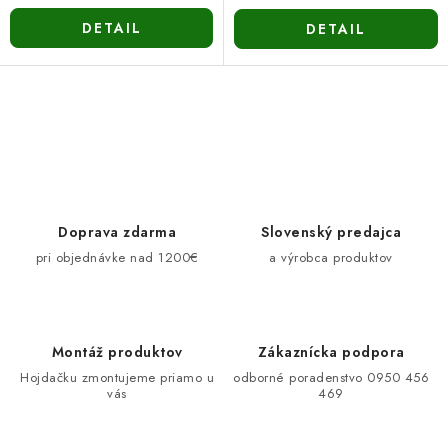
DETAIL
DETAIL
O
v
l
á
d
Doprava zdarma
Slovenský predajca
a
pri objednávke nad 1200€
a výrobca produktov
c
i
e
Montáž produktov
Zákaznícka podpora
p
Hojdačku zmontujeme priamo u
odborné poradenstvo 0950 456
r
vás
469
v
k