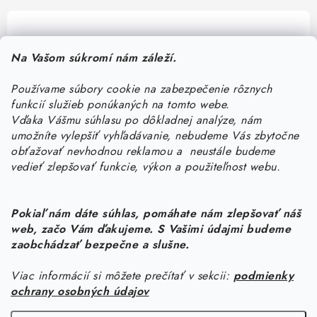
Pomôžeme vám s výberom
Na Vašom súkromí nám záleží.
Potrebujete s niečím poradiť? Sme tu pre vás!
Používame súbory cookie na zabezpečenie rôznych
objednavky
@
kurin.sk
funkcií služieb ponúkaných na tomto webe.
0950456469
Vďaka Vášmu súhlasu po dôkladnej analýze, nám
umožníte vylepšiť vyhľadávanie, nebudeme Vás zbytočne
obťažovať nevhodnou reklamou a neustále budeme
vedieť zlepšovať funkcie, výkon a použiteľnost webu.
Pokiaľ nám dáte súhlas, pomáhate nám zlepšovať náš
web, začo Vám ďakujeme. S Vašimi údajmi budeme
Z
zaobchádzať bezpečne a slušne.
á
Viac informácií si môžete prečítať v sekcii:
podmienky
Informácie pre vás
p
ochrany osobných údajov
ä
Náš príbeh od začiatku
Facebook