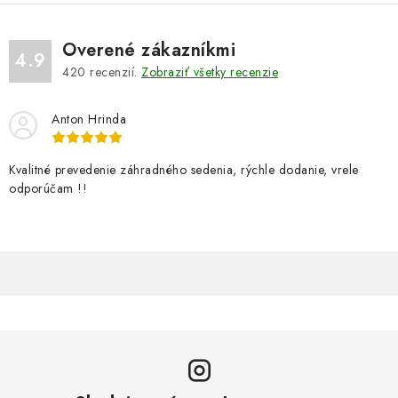
y
v
Overené zákazníkmi
ý
4.9
420
recenzií.
Zobraziť všetky recenzie
p
i
Anton Hrinda
s
u
Kvalitné prevedenie záhradného sedenia, rýchle dodanie, vrele
odporúčam !!