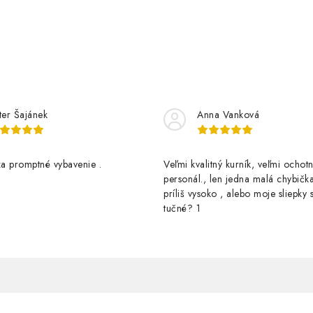
y
v
ý
p
s
ter Šajánek
Anna Vanková
u
a promptné vybavenie .
Veľmi kvalitný kurník, veľmi ochotn
personál., len jedna malá chybička
príliš vysoko , alebo moje sliepky s
tučné? 1