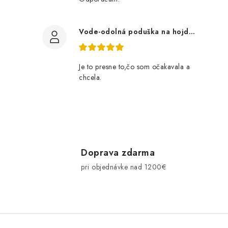
Vode-odolná poduška na hojdačku 180 cm- bordová
l
Je to presne to,čo som očakavala a
chcela.
i
Doprava zdarma
pri objednávke nad 1200€
r