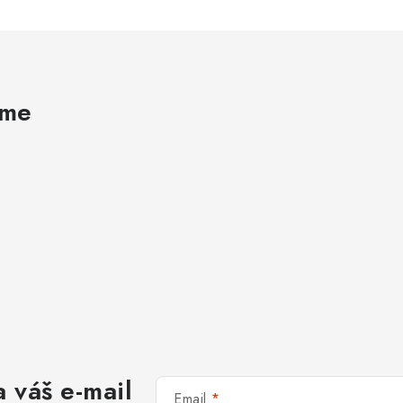
ame
 váš e-mail
Email