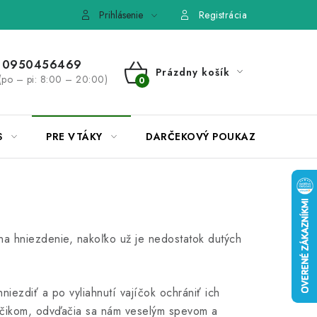
e, výmena tovaru
Pravidlá súťaží na Facebooku
Prihlásenie
Registrácia
0950456469
Prázdny košík
(po – pi: 8:00 – 20:00)
NÁKUPNÝ
KOŠÍK
S
PRE VTÁKY
DARČEKOVÝ POUKAZ
 na hniezdenie, nakoľko už je nedostatok dutých
ezdiť a po vyliahnutí vajíčok ochrániť ich
čikom, odvďačia sa nám veselým spevom a