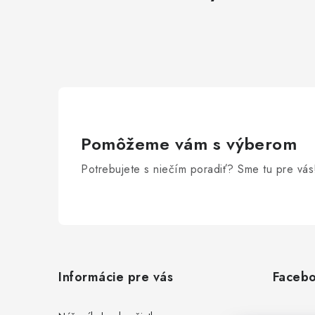
Pomôžeme vám s výberom
Potrebujete s niečím poradiť? Sme tu pre vás
Z
á
Informácie pre vás
Faceb
p