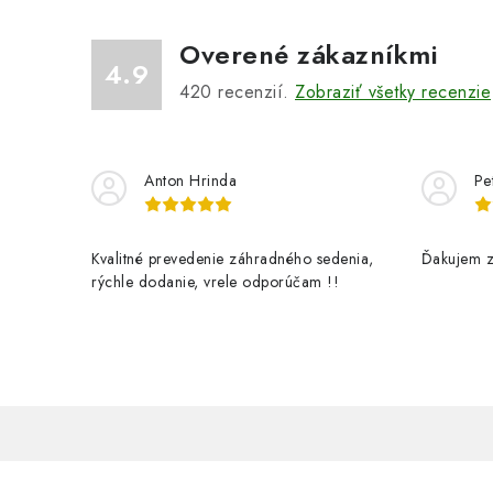
Overené zákazníkmi
4.9
420
recenzií.
Zobraziť všetky recenzie
i
Anton Hrinda
Pe
Kvalitné prevedenie záhradného sedenia,
Ďakujem z
rýchle dodanie, vrele odporúčam !!