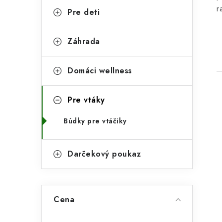
p
r
r
Pre deti
a
i
Záhrada
e
n
e
Domáci wellness
l
Pre vtáky
Búdky pre vtáčiky
i
Darčekový poukaz
Cena