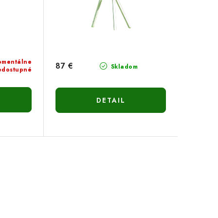
mentálne
87 €
Skladom
edostupné
DETAIL