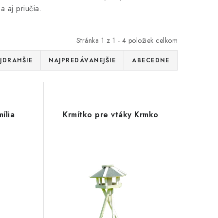
 aj priučia.
Stránka
1
z
1
-
4
položiek celkom
JDRAHŠIE
NAJPREDÁVANEJŠIE
ABECEDNE
ília
Krmítko pre vtáky Krmko