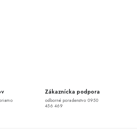
ov
Zákaznícka podpora
priamo
odborné poradenstvo 0950
456 469