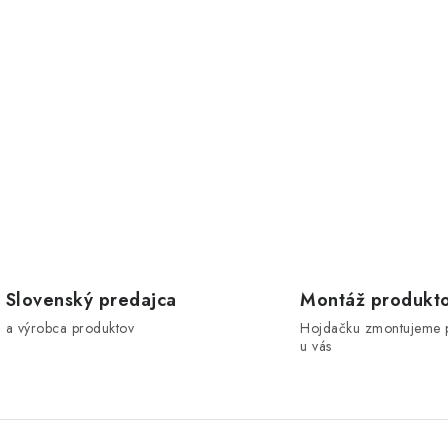
O
v
á
d
a
c
e
Slovenský predajca
Montáž produkt
p
a výrobca produktov
Hojdačku zmontujeme 
u vás
v
k