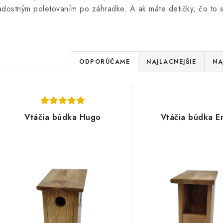
adostným poletovaním po záhradke. A ak máte detičky, čo to sa
R
ODPORÚČAME
NAJLACNEJŠIE
NA
a
V
d
ý
e
Vtáčia búdka Hugo
Vtáčia búdka Em
p
n
i
s
e
p
p
r
r