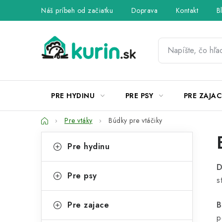
Prejsť
Náš príbeh od začiatku
Doprava
Kontakt
B
na
obsah
PRE HYDINU
PRE PSY
PRE ZAJAC
Domov
Pre vtáky
Búdky pre vtáčiky
B
K
Preskočiť
Pre hydinu
kategórie
a
o
D
t
č
Pre psy
s
e
n
g
Pre zajace
B
ý
ó
p