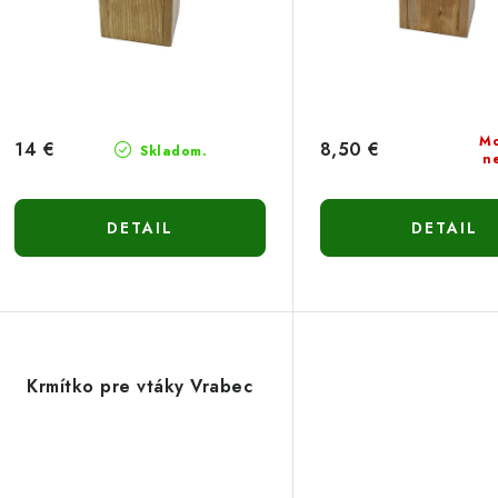
o
o
d
d
u
u
k
k
Mo
14 €
8,50 €
Skladom.
n
t
o
o
DETAIL
DETAIL
v
v
Krmítko pre vtáky Vrabec