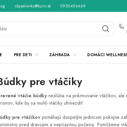
log
objednavky@kurin.sk
Hodnotenie obchodu
0950456469
Obchodné podmienky
Vráteni
E
PRE DETI
ZÁHRADA
DOMÁCI WELLNES
Búdky pre vtáčiky
revené vtáčie búdky
neslúžia na prikrmovanie vtáčikov, ale
tromov, kde by sa mohli vtáčiky uhniezdiť.
údky pre vtáčikov
pomáhajú dospelým jedincom pokojne zahni
otomstvo pred dravcami a nepriazňou počasia. Pomôžeme vtá