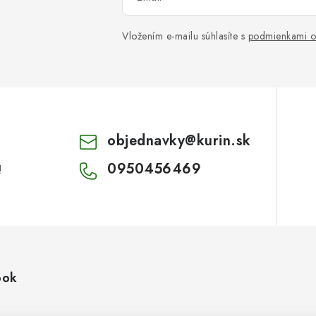
Vložením e-mailu súhlasíte s
podmienkami o
objednavky
@
kurin.sk
0950456469
!
ook