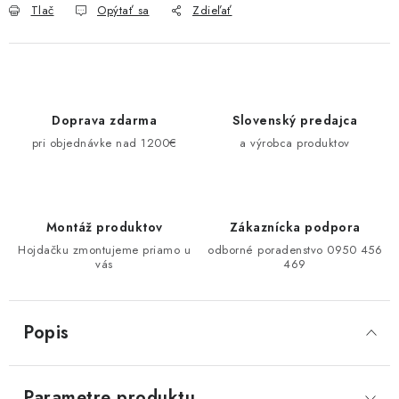
Tlač
Opýtať sa
Zdieľať
Doprava zdarma
Slovenský predajca
pri objednávke nad 1200€
a výrobca produktov
Montáž produktov
Zákaznícka podpora
Hojdačku zmontujeme priamo u
odborné poradenstvo 0950 456
vás
469
Popis
Parametre produktu