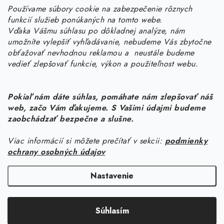
Používame súbory cookie na zabezpečenie rôznych
objednavky
@
kurin.sk
funkcií služieb ponúkaných na tomto webe.
0950456469
Vďaka Vášmu súhlasu po dôkladnej analýze, nám
umožníte vylepšiť vyhľadávanie, nebudeme Vás zbytočne
obťažovať nevhodnou reklamou a neustále budeme
vedieť zlepšovať funkcie, výkon a použiteľnost webu.
Pokiaľ nám dáte súhlas, pomáhate nám zlepšovať náš
web, začo Vám ďakujeme. S Vašimi údajmi budeme
Z
zaobchádzať bezpečne a slušne.
á
Viac informácií si môžete prečítať v sekcii:
podmienky
Informácie pre vás
p
ochrany osobných údajov
ä
Náš príbeh od začiatku
Facebook
t
Nastavenie
Doprava
i
Copyright 2026
KURIN.SK
. Všetky práva vyhradené.
Upraviť nastavenie
e
Kontakt
Súhlasím
cookies
Blog
Vytvoril Shoptet