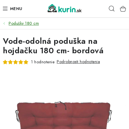
Prejsť
Hľad
na
obsah
Podušky 180 cm
PRE HYDINU
Vode-odolná poduška na
PRE PSY
hojdačku 180 cm- bordová
PRE ZAJACE
Podrobnosti hodnotenia
1 hodnotenie
PRE DETI
ZÁHRADA
DOMÁCI WELLNESS
PRE VTÁKY