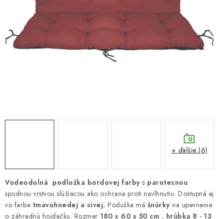
DARČEKOVÝ POUKAZ
Náš príbeh od začiatku
Doprava
Kontakt
Blog
Hodnotenie obchodu
Obchodné podmienky
Vrátenie, výmena tovaru
Pravidlá súťaží na Facebooku
+ ďalšie (6)
Vodeodolná podložka bordovej farby
s
parotesnou
spodnou vrstvou slúžiacou ako ochrana proti navlhnutiu. Dostupná aj
vo farbe
tmavohnedej a sivej.
Poduška má
šnúrky
na upevnenie
o záhradnú hojdačku. Rozmer
180 x 60 x 50 cm
,
hrúbka 8 - 13