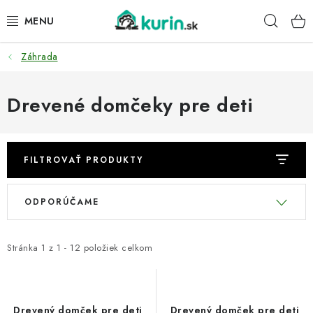
Prejsť
Hľad
na
obsah
Záhrada
PRE HYDINU
PRE PSY
Drevené domčeky pre deti
PRE ZAJACE
FILTROVAŤ PRODUKTY
PRE DETI
V
R
ODPORÚČAME
ZÁHRADA
ý
a
p
d
DOMÁCI WELLNESS
i
e
Stránka
1
z
1
-
12
položiek celkom
s
n
PRE VTÁKY
p
i
r
e
Drevený domček pre deti
Drevený domček pre deti