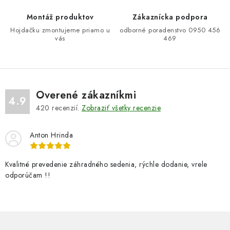
e
Montáž produktov
Zákaznícka podpora
p
Hojdačku zmontujeme priamo u
odborné poradenstvo 0950 456
r
vás
469
v
k
y
v
Overené zákazníkmi
ý
4.9
420
recenzií.
Zobraziť všetky recenzie
p
i
Anton Hrinda
s
u
Kvalitné prevedenie záhradného sedenia, rýchle dodanie, vrele
odporúčam !!