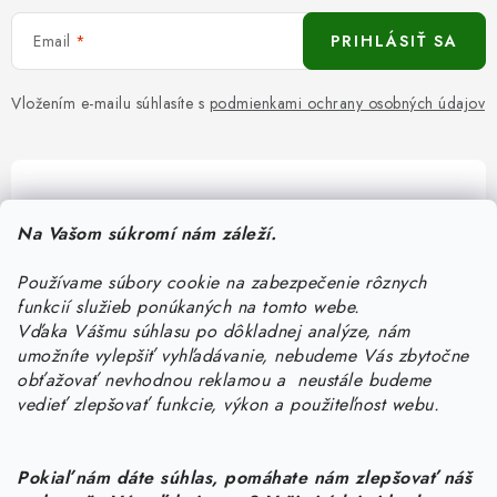
Email
PRIHLÁSIŤ SA
Vložením e-mailu súhlasíte s
podmienkami ochrany osobných údajov
Pomôžeme vám s výberom
Na Vašom súkromí nám záleží.
Potrebujete s niečím poradiť? Sme tu pre vás!
Používame súbory cookie na zabezpečenie rôznych
objednavky
@
kurin.sk
funkcií služieb ponúkaných na tomto webe.
0950456469
Vďaka Vášmu súhlasu po dôkladnej analýze, nám
umožníte vylepšiť vyhľadávanie, nebudeme Vás zbytočne
obťažovať nevhodnou reklamou a neustále budeme
vedieť zlepšovať funkcie, výkon a použiteľnost webu.
Pokiaľ nám dáte súhlas, pomáhate nám zlepšovať náš