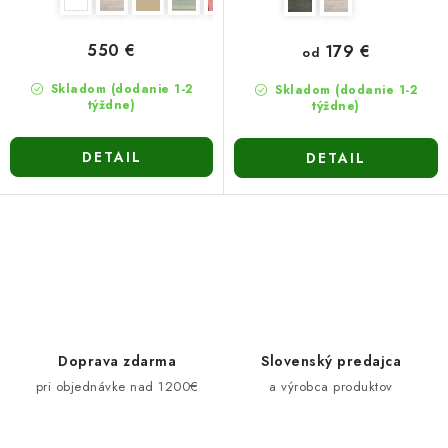
550 €
179 €
od
Skladom (dodanie 1-2
Skladom (dodanie 1-2
týždne)
týždne)
DETAIL
DETAIL
O
v
l
á
d
Doprava zdarma
Slovenský predajca
a
pri objednávke nad 1200€
a výrobca produktov
c
i