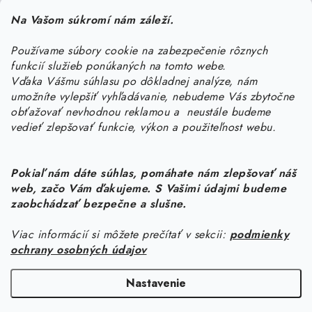
Pomôžeme vám s výberom
Na Vašom súkromí nám záleží.
Potrebujete s niečím poradiť? Sme tu pre vás!
Používame súbory cookie na zabezpečenie rôznych
objednavky
@
kurin.sk
funkcií služieb ponúkaných na tomto webe.
0950456469
Vďaka Vášmu súhlasu po dôkladnej analýze, nám
umožníte vylepšiť vyhľadávanie, nebudeme Vás zbytočne
obťažovať nevhodnou reklamou a neustále budeme
vedieť zlepšovať funkcie, výkon a použiteľnost webu.
Pokiaľ nám dáte súhlas, pomáhate nám zlepšovať náš
web, začo Vám ďakujeme. S Vašimi údajmi budeme
Z
zaobchádzať bezpečne a slušne.
á
Viac informácií si môžete prečítať v sekcii:
podmienky
Informácie pre vás
p
ochrany osobných údajov
ä
Náš príbeh od začiatku
Facebook
t
Nastavenie
Doprava
i