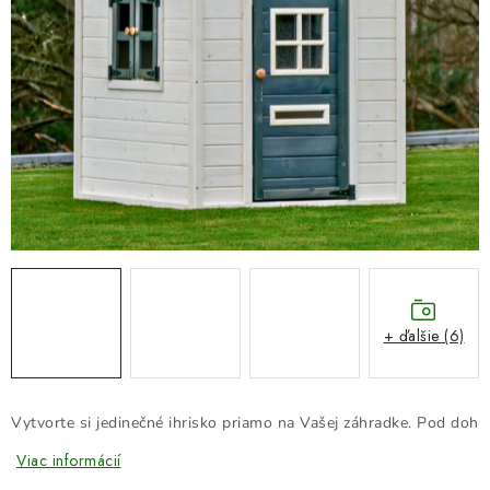
DARČEKOVÝ POUKAZ
Náš príbeh od začiatku
Doprava
Kontakt
Blog
Hodnotenie obchodu
Obchodné podmienky
Vrátenie, výmena tovaru
Pravidlá súťaží na Facebooku
+ ďalšie (6)
Vytvorte si jedinečné ihrisko priamo na Vašej záhradke. 
Pod dohľa
Viac informácií