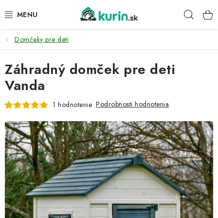
Prejsť
Hľad
na
obsah
Domčeky pre deti
PRE HYDINU
Záhradný domček pre deti
PRE PSY
Vanda
PRE ZAJACE
Podrobnosti hodnotenia
1 hodnotenie
PRE DETI
ZÁHRADA
DOMÁCI WELLNESS
PRE VTÁKY