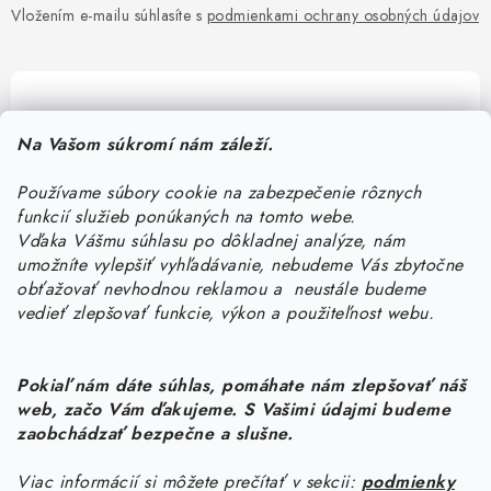
Vložením e-mailu súhlasíte s
podmienkami ochrany osobných údajov
Pomôžeme vám s výberom
Na Vašom súkromí nám záleží.
Potrebujete s niečím poradiť? Sme tu pre vás!
Používame súbory cookie na zabezpečenie rôznych
objednavky
@
kurin.sk
funkcií služieb ponúkaných na tomto webe.
0950456469
Vďaka Vášmu súhlasu po dôkladnej analýze, nám
umožníte vylepšiť vyhľadávanie, nebudeme Vás zbytočne
obťažovať nevhodnou reklamou a neustále budeme
vedieť zlepšovať funkcie, výkon a použiteľnost webu.
Pokiaľ nám dáte súhlas, pomáhate nám zlepšovať náš
web, začo Vám ďakujeme. S Vašimi údajmi budeme
Z
zaobchádzať bezpečne a slušne.
á
Viac informácií si môžete prečítať v sekcii:
podmienky
Informácie pre vás