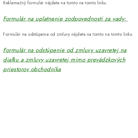
DARČEKOVÝ POUKAZ
Reklamačný formulár nájdete na tomto na tomto linku:
Formulár na uplatnenie zodpovednosti za vady
:
Náš príbeh od začiatku
Doprava
Kontakt
Blog
Hodnotenie obchodu
Obchodné podmienky
Formulár na odstúpenie od zmluvy nájdete na tomto na tomto linku:
Vrátenie, výmena tovaru
Pravidlá súťaží na Facebooku
Formulár na odstúpenie od zmluvy uzavretej na
diaľku a zmluvy uzavretej mimo prevádzkových
priestorov obchodníka