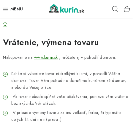
Prejsť
Hľad
na
obsah
Domov
PRE HYDINU
Vrátenie, výmena tovaru
PRE PSY
PRE ZAJACE
Nakupovanie na
www.kurin.sk
, môžete aj v pohodlí domova.
PRE DETI
Ľahko si vyberiete tovar niekoľkými klikmi, v pohodlí Vášho
domova. Tovar Vám pohodlne doručíme kuriérom až domov,
ZÁHRADA
alebo do Vašej práce.
Ak tovar nebude spĺňať vaše očakávania, peniaze vám vrátime
DOMÁCI WELLNESS
bez akýchkoľvek otázok.
V prípade výmeny tovaru za inú veľkosť, farbu, či typ máte
PRE VTÁKY
celých 14 dní na nápravu :)