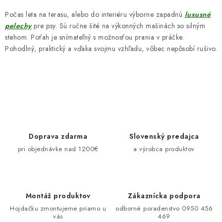
Počas leta na terasu, alebo do interiéru výborne zapadnú
luxusné
pelechy
pre psy. Sú ručne šité na výkonných mašinách so silným
stehom. Poťah je snímateľný s možnosťou prania v práčke.
Pohodlný, praktický a vďaka svojmu vzhľadu, vôbec nepôsobí rušivo.
Doprava zdarma
Slovenský predajca
pri objednávke nad 1200€
a výrobca produktov
Montáž produktov
Zákaznícka podpora
Hojdačku zmontujeme priamo u
odborné poradenstvo 0950 456
vás
469