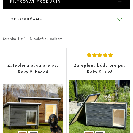
DARČEKOVÝ POUKAZ
FILTROVAŤ PRODUKTY
V
R
Náš príbeh od začiatku
Doprava
Kontakt
Blog
ODPORÚČAME
ý
a
Hodnotenie obchodu
Obchodné podmienky
p
d
Vrátenie, výmena tovaru
Pravidlá súťaží na Facebooku
i
e
Stránka
1
z
1
-
8
položiek celkom
s
n
p
i
r
e
Zateplená búda pre psa
Zateplená búda pre psa
o
p
Roky 2- hnedá
Roky 2- sivá
d
r
u
o
k
d
t
u
o
k
v
t
o