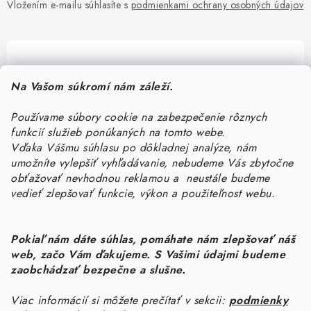
Vložením e-mailu súhlasíte s
podmienkami ochrany osobných údajov
Pomôžeme vám s výberom
Na Vašom súkromí nám záleží.
Potrebujete s niečím poradiť? Sme tu pre vás!
Používame súbory cookie na zabezpečenie rôznych
objednavky
@
kurin.sk
funkcií služieb ponúkaných na tomto webe.
0950456469
Vďaka Vášmu súhlasu po dôkladnej analýze, nám
umožníte vylepšiť vyhľadávanie, nebudeme Vás zbytočne
obťažovať nevhodnou reklamou a neustále budeme
vedieť zlepšovať funkcie, výkon a použiteľnost webu.
Pokiaľ nám dáte súhlas, pomáhate nám zlepšovať náš
web, začo Vám ďakujeme. S Vašimi údajmi budeme
Z
zaobchádzať bezpečne a slušne.
á
Viac informácií si môžete prečítať v sekcii:
podmienky
Informácie pre vás