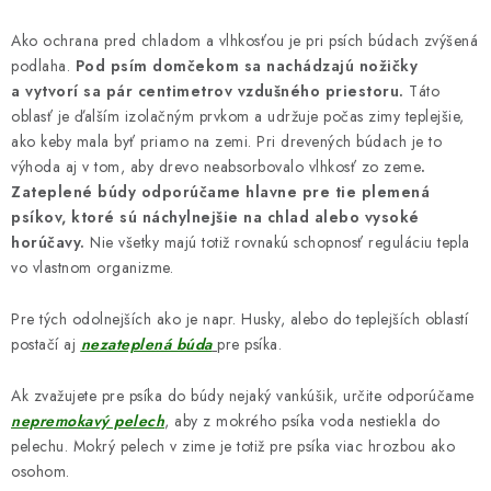
Ako ochrana pred chladom a vlhkosťou je pri psích búdach zvýšená
podlaha.
Pod psím domčekom sa nachádzajú nožičky
a vytvorí sa pár centimetrov vzdušného priestoru.
Táto
oblasť je ďalším izolačným prvkom a udržuje počas zimy teplejšie,
ako keby mala byť priamo na zemi. Pri drevených búdach je to
výhoda aj v tom, aby drevo neabsorbovalo vlhkosť zo zeme
.
Zateplené búdy odporúčame hlavne pre tie plemená
psíkov, ktoré sú náchylnejšie na chlad alebo vysoké
horúčavy.
Nie všetky majú totiž rovnakú schopnosť reguláciu tepla
vo vlastnom organizme.
Pre tých odolnejších ako je napr. Husky, alebo do teplejších oblastí
postačí aj
nezateplená búda
pre psíka.
Ak zvažujete pre psíka do búdy nejaký vankúšik, určite odporúčame
nepremokavý pelech
, aby z mokrého psíka voda nestiekla do
pelechu. Mokrý pelech v zime je totiž pre psíka viac hrozbou ako
osohom.