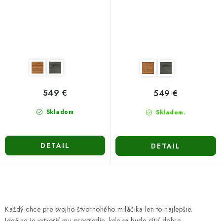
549 €
549 €
Skladom
Skladom.
DETAIL
DETAIL
O
v
Každý chce pre svojho štvornohého miláčika len to najlepšie.
l
Ideálne je vytvoriť mu prostredie, kde sa bude cítiť dobre