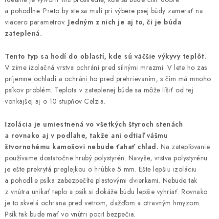
á
a pohodlne. Preto by ste sa mali pri výbere psej búdy zamerať na
d
viacero parametrov.
Jedným z nich je aj to, či je búda
zateplená.
a
c
Tento typ sa hodí do oblastí, kde sú väčšie výkyvy teplôt.
i
V zime izolačná vrstva ochráni pred silnými mrazmi. V lete ho zas
e
príjemne ochladí a ochráni ho pred prehrievaním, s čím má mnoho
p
psíkov problém. Teplota v zateplenej búde sa môže líšiť od tej
r
vonkajšej aj o 10 stupňov Celzia.
v
k
Izolácia je umiestnená vo všetkých štyroch stenách
y
a rovnako aj v podlahe, takže ani odtiaľ vášmu
štvornohému kamošovi nebude ťahať chlad.
Na zatepľovanie
v
používame dostatočne hrubý polystyrén. Navyše, vrstva polystyrénu
ý
je ešte prekrytá preglejkou o hrúbke 5 mm. Ešte lepšiu izoláciu
p
a pohodlie psíka zabezpečíte plastovými dvierkami. Nebude tak
i
z vnútra unikať teplo a psík si dokáže búdu lepšie vyhriať. Rovnako
s
je to skvelá ochrana pred vetrom, dažďom a otravným hmyzom.
u
Psík tak bude mať vo vnútri pocit bezpečia.