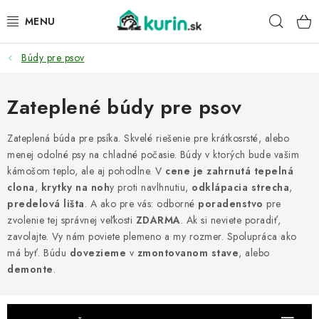
Prejsť
Hľad
na
obsah
Búdy pre psov
PRE HYDINU
PRE PSY
Zateplené búdy pre psov
PRE ZAJACE
Zateplená búda pre psíka. Skvelé riešenie pre krátkosrsté, alebo
menej odolné psy na chladné počasie. Búdy v ktorých bude vašim
kámošom teplo, ale aj pohodlne. V
cene je zahrnutá tepelná
PRE DETI
clona
,
krytky na noh
y proti navlhnutiu,
odklápacia strecha
,
predelová lišta
. A ako pre vás: odborné
poradenstvo
pre
ZÁHRADA
zvolenie tej správnej veľkosti
ZDARMA
. Ak si neviete poradiť,
zavolajte. Vy nám poviete plemeno a my rozmer. Spolupráca ako
DOMÁCI WELLNESS
má byť. Búdu
dovezieme
v
zmontovanom stave
, alebo
demonte
.
PRE VTÁKY