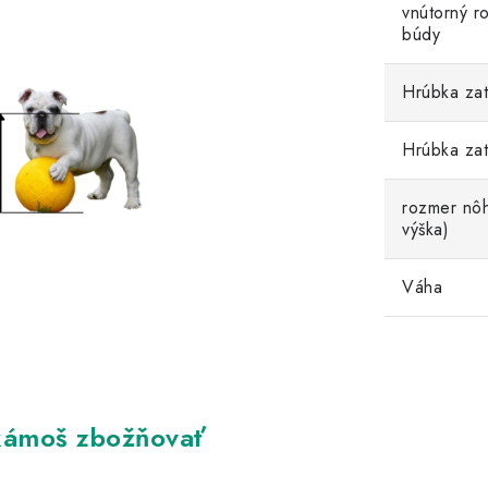
vnútorný r
búdy
Hrúbka zat
Hrúbka zat
rozmer nôh
výška)
Váha
kámoš zbožňovať