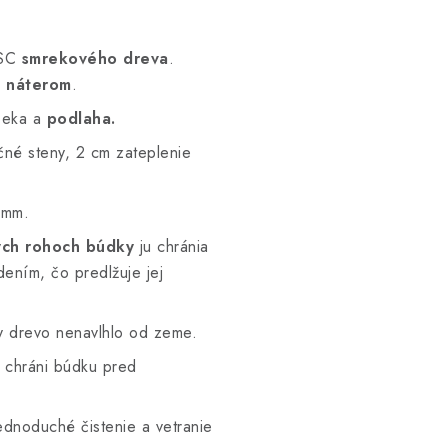
FSC
smrekového dreva
.
 náterom
.
eka a
podlaha.
né steny, 2 cm zateplenie
 mm.
ých rohoch búdky
ju chránia
ním, čo predlžuje jej
y drevo nenavlhlo od zeme.
ý chráni búdku pred
ednoduché čistenie a vetranie