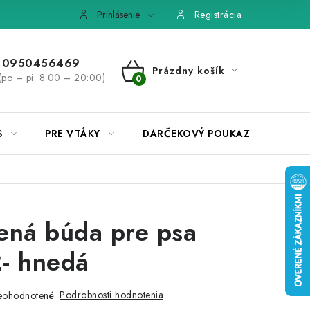
e, výmena tovaru
Pravidlá súťaží na Facebooku
Prihlásenie
Registrácia
0950456469
Prázdny košík
(po – pi: 8:00 – 20:00)
NÁKUPNÝ
KOŠÍK
S
PRE VTÁKY
DARČEKOVÝ POUKAZ
ená búda pre psa
- hnedá
Podrobnosti hodnotenia
eohodnotené