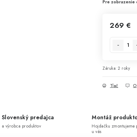
269 €
Jednotková 
Záruka
:
2 roky
Tlač
O
Slovenský predajca
Montáž produkt
a výrobca produktov
Hojdačku zmontujeme 
u vás