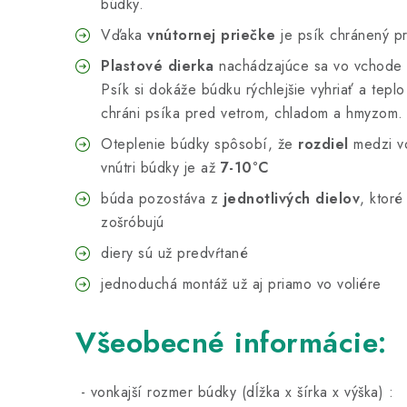
búdky.
Vďaka
vnútornej priečke
je psík chránený p
Plastové dierka
nachádzajúce sa vo vchode
Psík si dokáže búdku rýchlejšie vyhriať a tepl
chráni psíka pred vetrom, chladom a hmyzom
Oteplenie búdky spôsobí, že
rozdiel
medzi vo
vnútri búdky je až
7-10°C
búda pozostáva z
jednotlivých dielov
, ktoré
zošróbujú
diery sú už predvŕtané
jednoduchá montáž už aj priamo vo voliére
Všeobecné informácie:
- vonkajší rozmer búdky (dĺžka x šírka x výška) 