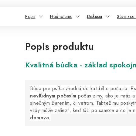
Popis
Hodnotenie
Diskusia
Súvisiace
Popis produktu
Kvalitná búdka - základ spokojn
Búda pre psíka vhodná do každého počasia. P
nevľúdnym počasím
počas zimy, ako je mráz a 
slnečným žiarením, či vetrom. Taktiež mu posky
vždy môže zaliezť, keď túži po samote a čo je n
domova
.