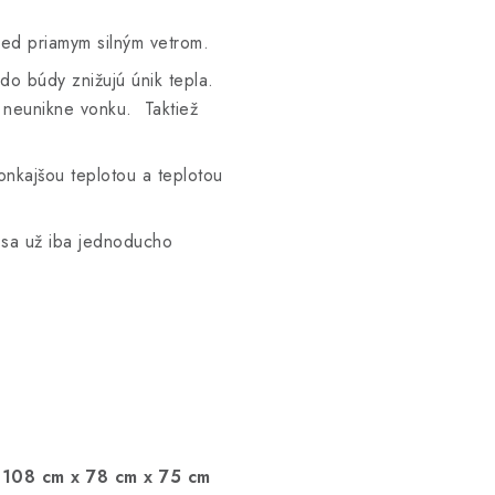
red priamym silným vetrom.
 do búdy
znižujú únik tepla.
o neunikne vonku. Taktiež
.
nkajšou teplotou a teplotou
 sa už iba jednoducho
:
108 cm x 78 cm x 75 cm