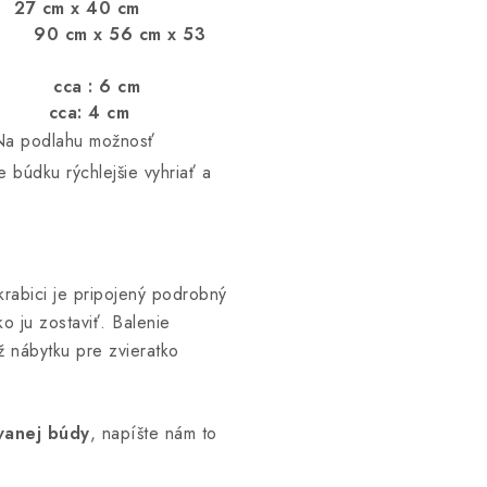
 :
27 cm x 40 cm
y :
90 cm x 56 cm x 53
 6 cm
 4 cm
a podlahu možnosť
e búdku rýchlejšie vyhriať a
krabici je pripojený podrobný
o ju zostaviť. Balenie
 nábytku pre zvieratko
vanej búdy
, napíšte nám to