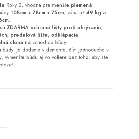
da
Roky 2, vhodná pre
menšie plemená
búdy
108cm x 78cm x 75cm,
váha až
49 kg a
 6cm.
 sú
ZDARMA
ochrané lišty proti ohrýzaniu,
ách, predelová lišta,
odklápacia
lná clona na
vchod do búdy.
 búdy, je dodanie v demonte, čím jednoducho v
, vymeníte búdu aj vo voliere bez toho, aby ste
ntovať.