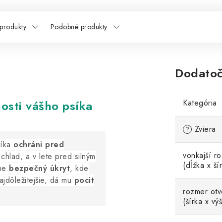
 produkty
Podobné produkty
Dodatoč
osti vášho psíka
Kategória
Zviera
?
síka
ochráni pred
vonkajší r
chlad, a v lete pred silným
(dĺžka x ší
tne
bezpečný úkryt
, kde
ajdôležitejšie, dá mu
pocit
rozmer ot
(šírka x vý