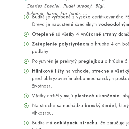
Charles Spaniel, Pudel stredný, Bígl,
Bulteriér, Baset, Fox teriér.....
Búdka je vyrobená z vysoko certifikovaného 
Drevo je napustené špeciálnym
vodeodolným
Oteplené
sú všetky
4 vnútorné strany
domč
Zateplenie polystyrénom
o hrúbke 4 cm boč
podlahy
Polystyrén je prekrytý
preglejkou
o hrúbke 5
Hliníkové lišty
na
vchode
,
streche
a
všetk
pred obhryzovaním alebo mechanickým poškode
životnosť.
Všetky nožičky majú
plastové ukončenie
, ab
Na streche sa nachádza
bonský šindel
, ktor
vlhkosťou.
Búdka má
odklápaciu strechu
, čo zaručuje j