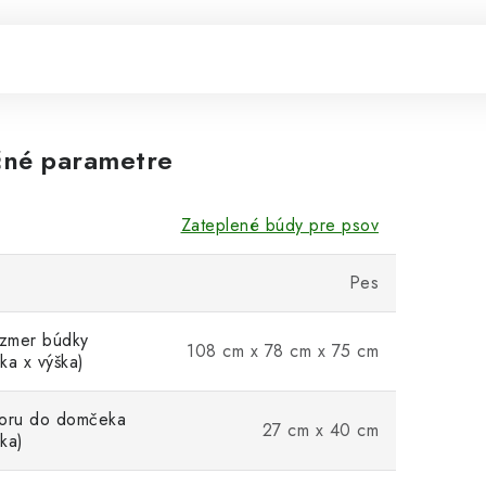
né parametre
Zateplené búdy pre psov
Pes
ozmer búdky
108 cm x 78 cm x 75 cm
rka x výška)
voru do domčeka
27 cm x 40 cm
ška)