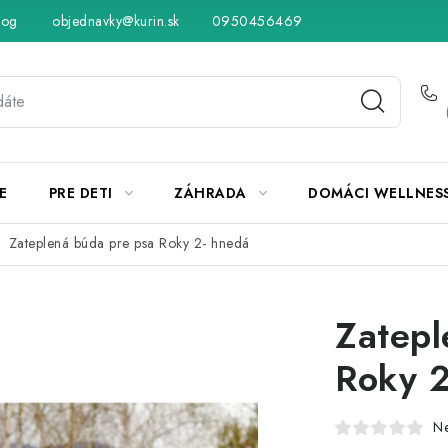
log
objednavky@kurin.sk
Hodnotenie obchodu
0950456469
Obchodné podmienky
Vráteni
E
PRE DETI
ZÁHRADA
DOMÁCI WELLNES
Zateplená búda pre psa Roky 2- hnedá
Zatepl
Roky 2
N