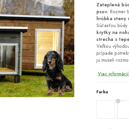
Zateplená bú
psov.
Rozmer 
hrúbka steny
Súčasťou búdy
krytky na noh
strecha
a
tepe
Veľkou výhodou
prípade potreby
ju museli rozmo
Viac informácií
Farba