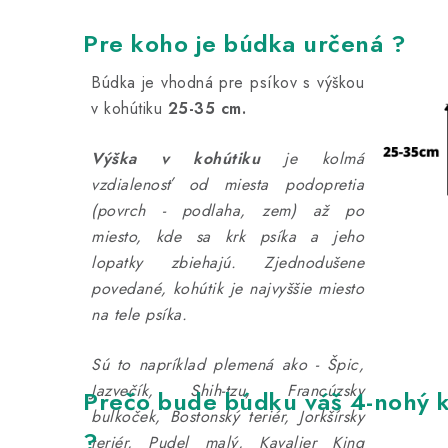
Pre koho je búdka určená ?
Búdka je vhodná pre psíkov s výškou
v kohútiku
25-35 cm.
Výška v kohútiku
je kolmá
vzdialenosť od miesta podopretia
(povrch - podlaha, zem) až po
miesto, kde sa krk psíka a jeho
lopatky zbiehajú.
Zjednodušene
povedané, kohútik je najvyššie miesto
na tele psíka.
Sú to napríklad plemená ako - Špic,
Jazvečík, Shih-tzu, Francúzsky
Prečo bude búdku váš 4-nohý 
bulkoček, Bostonský teriér, Jorkšírsky
?
teriér, Pudel malý, Kavalier King