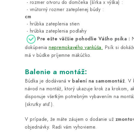
- rozmer otvoru do domčeka (šírka x výška)
- vnútorný rozmer zateplenej búd
cm
- hrúbka zateplenia stien
cca :
- hrúbka zateplenia podlahy
cca:
Pre ešte väčšie pohodlie Vášho psíka
:
N
dokúpenia
nepremokavého vankúša.
Psík si dokáž
má v búdke príjemne mäkúčko.
Balenie a montáž:
Búdka je dodávaná
v balení na samomontáž
. V 
návod na montáž, ktorý ukazuje krok za krokom, ak
disponuje všetkým potrebným vybavením na montáž
(skrutky atď.).
V prípade, že máte záujem o dodanie už
zmonto
objednávky. Radi vám vyhovieme.