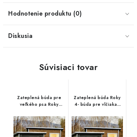
Hodnotenie produktu (0)
Diskusia
Súvisiaci tovar
Zateplená búda pre
Zateplená búda Roky
veľkého psa Roky
4- búda pre vlčiaka/
5/hnedá
hnedá