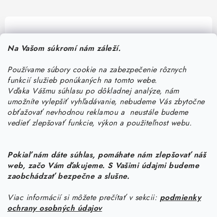
Pomôžeme vám s výberom
Na Vašom súkromí nám záleží.
Potrebujete s niečím poradiť? Sme tu pre vás!
Používame súbory cookie na zabezpečenie rôznych
objednavky
@
kurin.sk
funkcií služieb ponúkaných na tomto webe.
0950456469
Vďaka Vášmu súhlasu po dôkladnej analýze, nám
umožníte vylepšiť vyhľadávanie, nebudeme Vás zbytočne
obťažovať nevhodnou reklamou a neustále budeme
vedieť zlepšovať funkcie, výkon a použiteľnost webu.
Pokiaľ nám dáte súhlas, pomáhate nám zlepšovať náš
web, začo Vám ďakujeme. S Vašimi údajmi budeme
Z
zaobchádzať bezpečne a slušne.
á
Viac informácií si môžete prečítať v sekcii:
podmienky
Informácie pre vás
p
ochrany osobných údajov