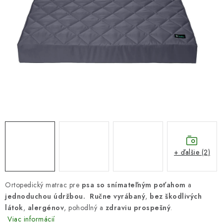
DARČEKOVÝ POUKAZ
Náš príbeh od začiatku
Doprava
Kontakt
Blog
Hodnotenie obchodu
Obchodné podmienky
Vrátenie, výmena tovaru
Pravidlá súťaží na Facebooku
+ ďalšie (2)
Ortopedický matrac pre
psa so snímateľným poťahom
a
jednoduchou údržbou.
Ručne vyrábaný
,
bez škodlivých
látok
,
alergénov
, pohodlný a
zdraviu prospešný
.
Viac informácií