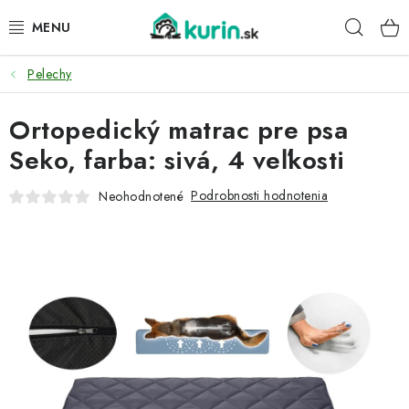
Prejsť
Hľad
na
obsah
Pelechy
PRE HYDINU
Ortopedický matrac pre psa
PRE PSY
Seko, farba: sivá, 4 veľkosti
PRE ZAJACE
Podrobnosti hodnotenia
Neohodnotené
PRE DETI
ZÁHRADA
DOMÁCI WELLNESS
PRE VTÁKY