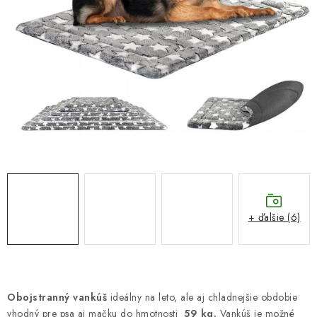
DARČEKOVÝ POUKAZ
Náš príbeh od začiatku
Doprava
Kontakt
Blog
Hodnotenie obchodu
Obchodné podmienky
Vrátenie, výmena tovaru
Pravidlá súťaží na Facebooku
+ ďalšie (6)
Obojstranný vankúš
ideálny na leto, ale aj chladnejšie obdobie
vhodný pre psa aj mačku do hmotnosti
59 kg.
Vankúš je možné