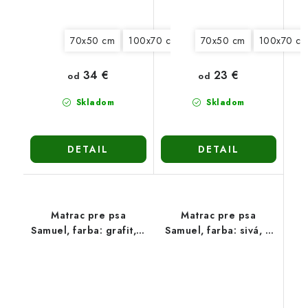
70x50 cm
100x70 cm
130x90 cm
70x50 cm
150x100 c
100x70 c
34 €
23 €
od
od
Skladom
Skladom
DETAIL
DETAIL
Matrac pre psa
Matrac pre psa
Samuel, farba: grafit, 4
Samuel, farba: sivá, 4
veľkosti
veľkosti