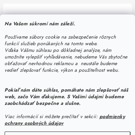
Pomôžeme vám s výberom
Na Vašom súkromí nám záleží.
Potrebujete s niečím poradiť? Sme tu pre vás!
Používame súbory cookie na zabezpečenie rôznych
objednavky
@
kurin.sk
funkcií služieb ponúkaných na tomto webe.
0950456469
Vďaka Vášmu súhlasu po dôkladnej analýze, nám
umožníte vylepšiť vyhľadávanie, nebudeme Vás zbytočne
obťažovať nevhodnou reklamou a neustále budeme
vedieť zlepšovať funkcie, výkon a použiteľnost webu.
Pokiaľ nám dáte súhlas, pomáhate nám zlepšovať náš
web, začo Vám ďakujeme. S Vašimi údajmi budeme
Z
zaobchádzať bezpečne a slušne.
á
Viac informácií si môžete prečítať v sekcii:
podmienky
Informácie pre vás
p
ochrany osobných údajov
ä
Náš príbeh od začiatku
Facebook