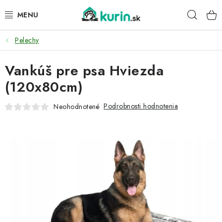
Prejsť
Hľad
na
obsah
Pelechy
PRE HYDINU
Vankúš pre psa Hviezda
PRE PSY
(120x80cm)
PRE ZAJACE
Podrobnosti hodnotenia
Neohodnotené
PRE DETI
ZÁHRADA
DOMÁCI WELLNESS
PRE VTÁKY