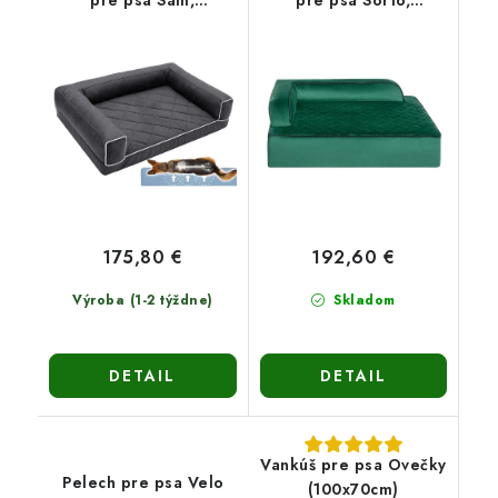
pre psa Sam,
pre psa Sorto,
150x100cm
100x70cm
175,80 €
192,60 €
Výroba (1-2 týždne)
Skladom
DETAIL
DETAIL
Vankúš pre psa Ovečky
Pelech pre psa Velo
(100x70cm)