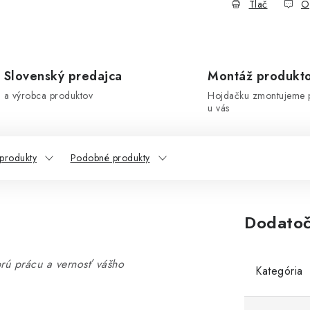
Tlač
O
Slovenský predajca
Montáž produkt
a výrobca produktov
Hojdačku zmontujeme 
u vás
 produkty
Podobné produkty
Dodatoč
rú prácu a vernosť vášho
Kategória