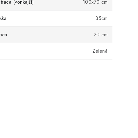
raca (vonkajší)
100x70 cm
ška
35cm
aca
20 cm
Zelená