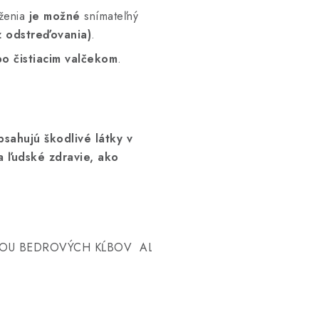
ženia
je možné
snímateľný
z odstreďovania)
.
o čistiacim valčekom
.
sahujú škodlivé látky v
a ľudské zdravie, ako
IOU BEDROVÝCH KĹBOV  ALEBO GENETICKY VYSTAVENÉ 