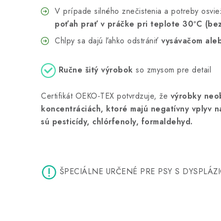
V prípade silného znečistenia a potreby osvie
poťah
prať v práčke pri teplote 30ºC (be
Chlpy sa dajú ľahko odstrániť
vysávačom aleb
Ručne šitý výrobok
so zmysom pre detail
Certifikát OEKO-TEX potvrdzuje, že
výrobky neob
koncentráciách, ktoré majú negatívny vplyv n
sú
pesticídy, chlórfenoly, formaldehyd.
 ŠPECIÁLNE URČENÉ PRE PSY S DYSPLÁZ