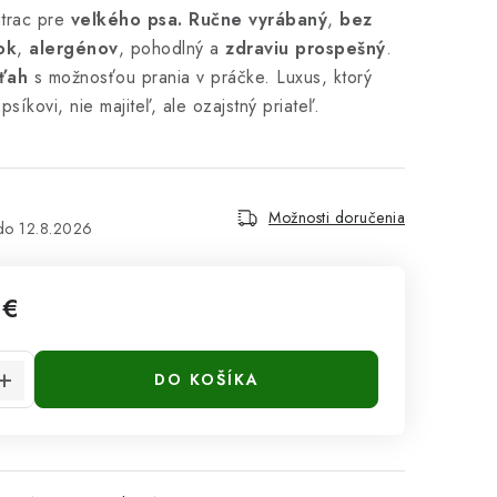
trac pre
veľkého psa.
Ručne vyrábaný
,
bez
ok
,
alergénov
, pohodlný a
zdraviu prospešný
.
oťah
s možnosťou prania v práčke. Luxus, ktorý
síkovi, nie majiteľ, ale ozajstný priateľ.
Možnosti doručenia
12.8.2026
 €
cena:
DO KOŠÍKA