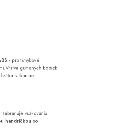
ABS
- protišmyková
ami.Vrstva gumených bodiek
izátor v tkanine.
re zabraňuje vsakovaniu
ou handričkou so