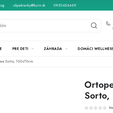
log
objednavky@kurin.sk
Hodnotenie obchodu
0950456469
Obchodné podmienky
Vráteni
E
PRE DETI
ZÁHRADA
DOMÁCI WELLNES
psa Sorto, 100x70cm
Ortope
Sorto
N