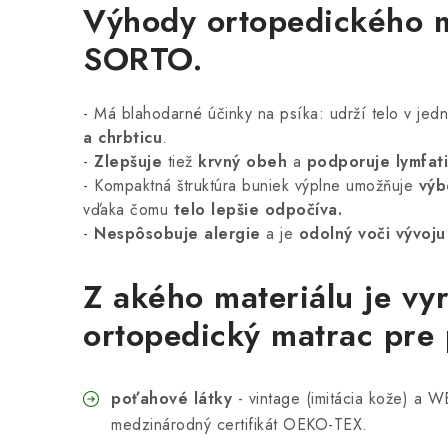
Výhody ortopedického 
SORTO.
- Má blahodarné účinky na psíka: udrží telo v jedne
a chrbticu
.
-
Zlepšuje
tiež
krvný obeh
a
podporuje lymfat
-
Kompaktná štruktúra buniek výplne umožňuje
výb
vďaka čomu
telo lepšie odpočíva.
-
Nespôsobuje alergie
a je
odolný voči vývoju
Z akého materiálu je vy
ortopedický matrac pre
poťahové látky
- vintage (imitácia kože) a W
medzinárodný certifikát OEKO-TEX.