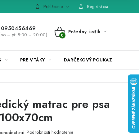
e, výmena tovaru
Pravidlá súťaží na Facebooku
Prihlásenie
Registrácia
0950456469
Prázdny košík
(po – pi: 8:00 – 20:00)
NÁKUPNÝ
KOŠÍK
S
PRE VTÁKY
DARČEKOVÝ POUKAZ
dický matrac pre psa
, 100x70cm
Podrobnosti hodnotenia
eohodnotené