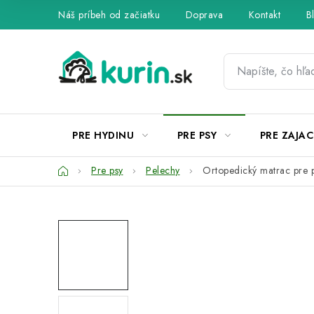
Prejsť
Náš príbeh od začiatku
Doprava
Kontakt
B
na
obsah
PRE HYDINU
PRE PSY
PRE ZAJAC
Domov
Pre psy
Pelechy
Ortopedický matrac pre 