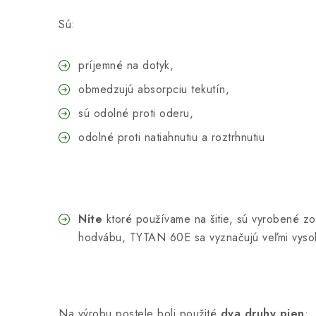
Sú:
príjemné na dotyk,
obmedzujú absorpciu tekutín,
sú odolné proti oderu,
odolné proti natiahnutiu a roztrhnutiu
Nite
ktoré používame na šitie, sú vyrobené 
hodvábu, TYTAN 60E sa vyznačujú veľmi vyso
Na výrobu postele boli použité
dva druhy pien
: