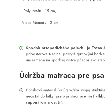
- Polyuretán - 15 cm,
- Visco Memory - 3 cm.
Spodok ortopedického pelechu je Tytan 
polyesterová tkanina, pokrytá gumovými bodk
umiestnená na spodnej vrstve pôsobí ako stabil
Údržba matraca pre psa
Poťahový materiál (velúr) vďaka svojej štruktú
nečistôt do látky, preto ju stačí
pretrieť vlhk
saponátom a osušiť
.