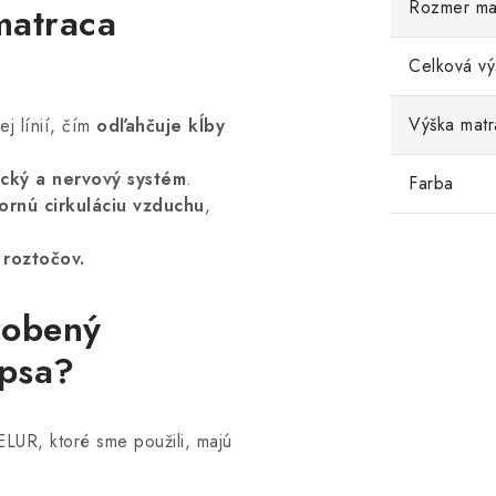
Rozmer mat
matraca
Celková vý
Výška matr
j línií,
čím
odľahčuje kĺby
ický a nervový systém
.
Farba
ornú cirkuláciu vzduchu
,
 roztočov.
robený
 psa?
ELUR, ktoré sme použili, majú