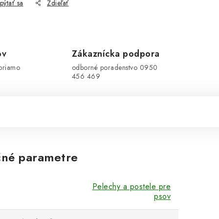
pýtať sa
Zdieľať
ov
Zákaznícka podpora
priamo
odborné poradenstvo 0950
456 469
né parametre
Pelechy a postele pre
psov