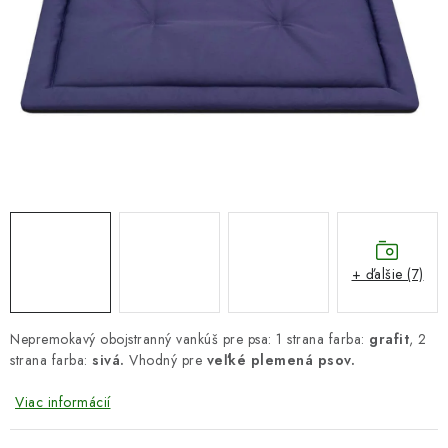
DARČEKOVÝ POUKAZ
Náš príbeh od začiatku
Doprava
Kontakt
Blog
Hodnotenie obchodu
Obchodné podmienky
Vrátenie, výmena tovaru
Pravidlá súťaží na Facebooku
+ ďalšie (7)
Nepremokavý obojstranný vankúš pre psa: 1 strana farba:
grafit
, 2
strana farba:
sivá.
Vhodný pre
veľké plemená psov.
Viac informácií