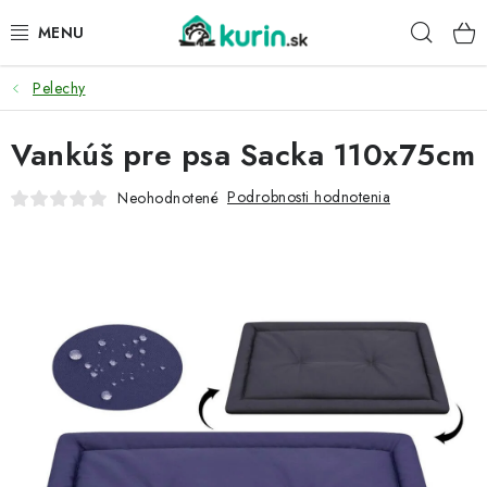
Prejsť
Hľad
na
obsah
Pelechy
PRE HYDINU
Vankúš pre psa Sacka 110x75cm
PRE PSY
Podrobnosti hodnotenia
Neohodnotené
PRE ZAJACE
PRE DETI
ZÁHRADA
DOMÁCI WELLNESS
PRE VTÁKY