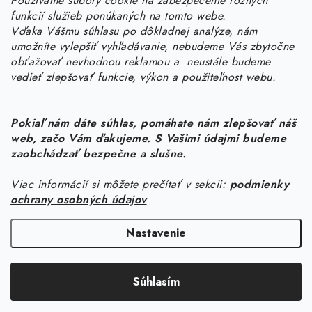
Používame súbory cookie na zabezpečenie rôznych
objednavky
@
kurin.sk
funkcií služieb ponúkaných na tomto webe.
0950456469
Vďaka Vášmu súhlasu po dôkladnej analýze, nám
umožníte vylepšiť vyhľadávanie, nebudeme Vás zbytočne
obťažovať nevhodnou reklamou a neustále budeme
vedieť zlepšovať funkcie, výkon a použiteľnost webu.
Pokiaľ nám dáte súhlas, pomáhate nám zlepšovať náš
web, začo Vám ďakujeme. S Vašimi údajmi budeme
Z
zaobchádzať bezpečne a slušne.
á
Viac informácií si môžete prečítať v sekcii:
podmienky
Informácie pre vás
p
ochrany osobných údajov
ä
Náš príbeh od začiatku
Facebook
t
Nastavenie
Doprava
i
Copyright 2026
KURIN.SK
. Všetky práva vyhradené.
Upraviť nastavenie
e
Kontakt
Súhlasím
cookies
Blog
Vytvoril Shoptet