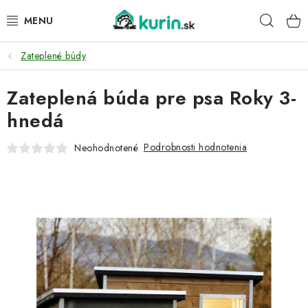
Prejsť
Hľad
na
obsah
Zateplené búdy
PRE HYDINU
Zateplená búda pre psa Roky 3-
PRE PSY
hnedá
PRE ZAJACE
Podrobnosti hodnotenia
Neohodnotené
PRE DETI
ZÁHRADA
DOMÁCI WELLNESS
PRE VTÁKY