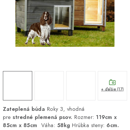
DARČEKOVÝ POUKAZ
Náš príbeh od začiatku
Doprava
Kontakt
Blog
Hodnotenie obchodu
Obchodné podmienky
Vrátenie, výmena tovaru
Pravidlá súťaží na Facebooku
+ ďalšie (17)
Zateplená búda
Roky 3, vhodná
pre
stredné
plemená psov.
Rozmer:
119cm x
85cm x 85cm
Váha:
58kg
Hrúbka steny:
6cm.