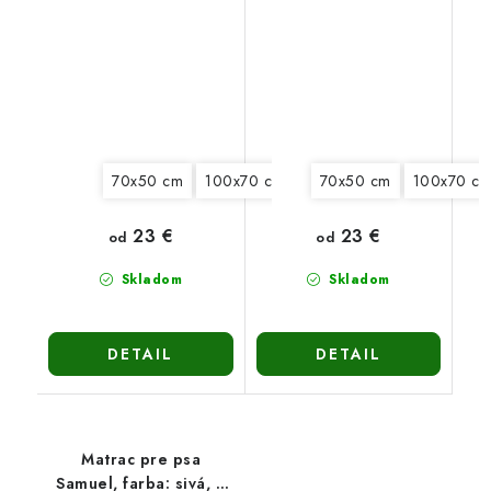
4 veľkosti
veľkosti
70x50 cm
100x70 cm
130x90 cm
70x50 cm
150x100 c
100x70 c
23 €
23 €
od
od
Skladom
Skladom
DETAIL
DETAIL
Matrac pre psa
Samuel, farba: sivá, 4