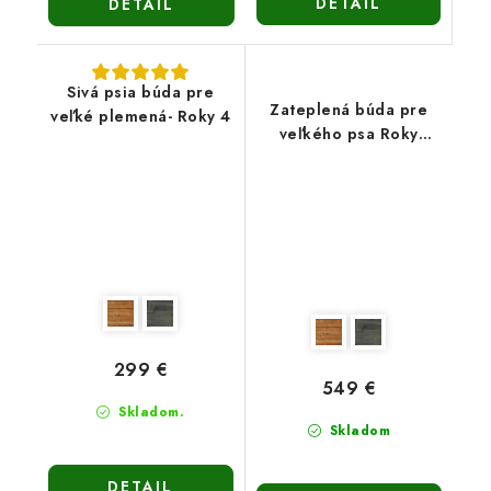
DETAIL
DETAIL
Sivá psia búda pre
Zateplená búda pre
veľké plemená- Roky 4
veľkého psa Roky
5/hnedá
299 €
549 €
Skladom.
Skladom
DETAIL