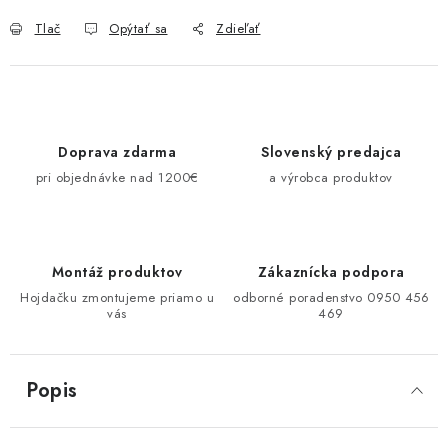
Tlač
Opýtať sa
Zdieľať
Doprava zdarma
Slovenský predajca
pri objednávke nad 1200€
a výrobca produktov
Montáž produktov
Zákaznícka podpora
Hojdačku zmontujeme priamo u
odborné poradenstvo 0950 456
vás
469
Popis