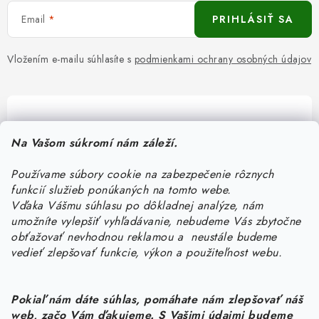
Email
PRIHLÁSIŤ SA
Vložením e-mailu súhlasíte s
podmienkami ochrany osobných údajov
Pomôžeme vám s výberom
Na Vašom súkromí nám záleží.
Potrebujete s niečím poradiť? Sme tu pre vás!
Používame súbory cookie na zabezpečenie rôznych
objednavky
@
kurin.sk
funkcií služieb ponúkaných na tomto webe.
0950456469
Vďaka Vášmu súhlasu po dôkladnej analýze, nám
umožníte vylepšiť vyhľadávanie, nebudeme Vás zbytočne
obťažovať nevhodnou reklamou a neustále budeme
vedieť zlepšovať funkcie, výkon a použiteľnost webu.
Pokiaľ nám dáte súhlas, pomáhate nám zlepšovať náš
web, začo Vám ďakujeme. S Vašimi údajmi budeme