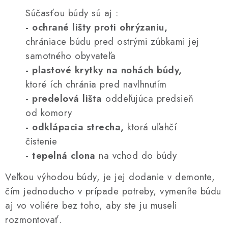
Súčasťou búdy sú aj :
-
ochrané lišty proti ohrýzaniu,
chrániace búdu pred ostrými zúbkami jej
samotného obyvateľa
- plastové krytky na nohách búdy,
ktoré ích chránia pred navlhnutím
- predelová lišta
oddeľujúca predsieň
od komory
- odklápacia strecha,
ktorá uľahčí
čistenie
- tepelná clona
na vchod do búdy
Veľkou výhodou búdy, je jej dodanie v demonte,
čím j
ednoducho v prípade potreby, vymeníte búdu
aj vo voliére bez toho, aby ste ju museli
rozmontovať.