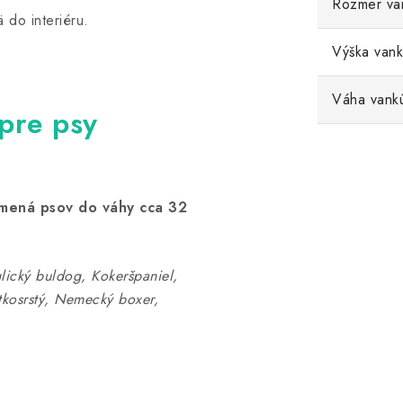
Rozmer va
 do interiéru.
Výška vank
Váha vank
 pre psy
emená psov
do váhy cca 32
glický buldog, Kokeršpaniel,
tkosrstý, Nemecký boxer,