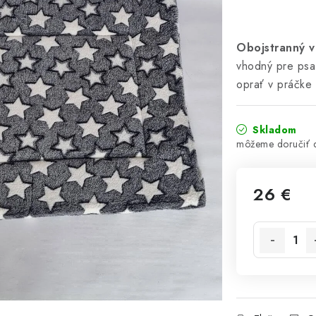
Obojstranný 
vhodný pre psa
oprať v práčke 
Skladom
26 €
Jednotková 