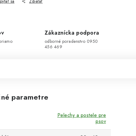
pýtať sa
Zdieľať
ov
Zákaznícka podpora
priamo
odborné poradenstvo 0950
456 469
né parametre
Pelechy a postele pre
psov