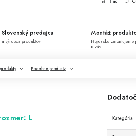
Tlač
O
Slovenský predajca
Montáž produkt
a výrobca produktov
Hojdačku zmontujeme 
u vás
 produkty
Podobné produkty
Dodatoč
rozmer: L
Kategória