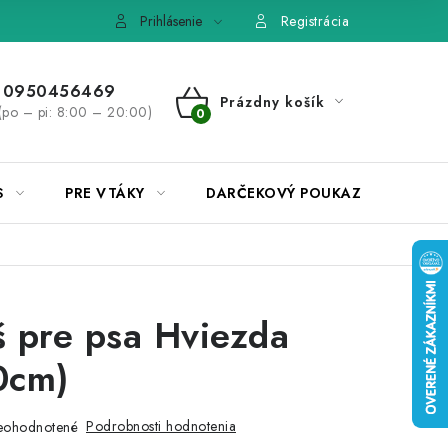
e, výmena tovaru
Pravidlá súťaží na Facebooku
Prihlásenie
Registrácia
0950456469
Prázdny košík
(po – pi: 8:00 – 20:00)
NÁKUPNÝ
KOŠÍK
S
PRE VTÁKY
DARČEKOVÝ POUKAZ
 pre psa Hviezda
0cm)
Podrobnosti hodnotenia
eohodnotené