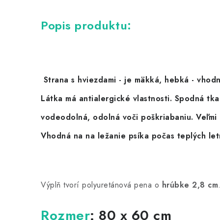
Popis produktu:
Strana
s hviezdami
- je
mäkká, hebká - vhodn
Látka má antialergické vlastnosti.
Spodná tka
vodeodolná, odolná voči poškriabaniu. Veľmi ľ
Vhodná na na ležanie psíka počas teplých let
Výplň tvorí polyuretánová pena o
hrúbke 2,8 cm
Rozmer
: 8
0 x 60 cm