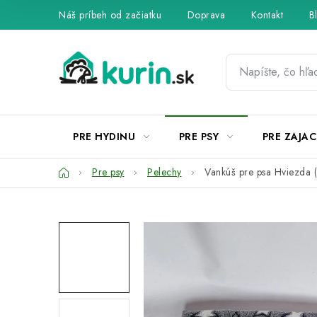
Prejsť
Náš príbeh od začiatku
Doprava
Kontakt
B
na
obsah
PRE HYDINU
PRE PSY
PRE ZAJAC
Domov
Pre psy
Pelechy
Vankúš pre psa Hviezda