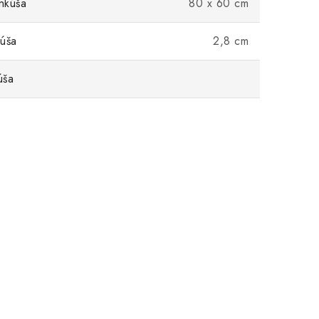
nkúša
80 x 60 cm
úša
2,8 cm
úša