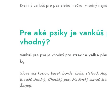
Kvalitný vankúš pre psa alebo mačku, vhodný najmä
Pre aké psíky je vankúš
vhodný?
Vankúš pre psa je vhodný pre
stredne veľké pl
kg
.
Slovenský kopov, baset, border kólia, staford, An
Bradáč stredný, Chodský pes, Maďarský stavač krá
Šarpej,