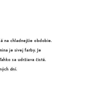
á na chladnejšie obdobie
.
nina
je sivej farby. Je
ahko sa udržiava čistá.
ných dní.
.