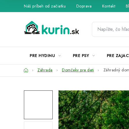
Prejsť
Náš príbeh od začiatku
Doprava
Kontakt
B
na
obsah
PRE HYDINU
PRE PSY
PRE ZAJAC
Domov
Záhrada
Domčeky pre deti
Záhradný domč