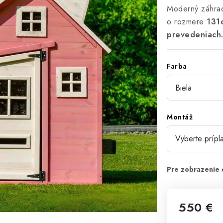
Moderný záhra
o rozmere
131
prevedeniach
Farba
Montáž
550 €
Jednotková 