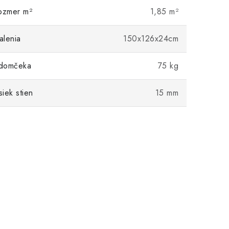
ozmer m²
1,85 m²
alenia
150x126x24cm
domčeka
75 kg
iek stien
15 mm