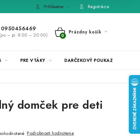
e, výmena tovaru
Pravidlá súťaží na Facebooku
Prihlásenie
Registrácia
0950456469
Prázdny košík
(po – pi: 8:00 – 20:00)
NÁKUPNÝ
KOŠÍK
S
PRE VTÁKY
DARČEKOVÝ POUKAZ
ný domček pre deti
Podrobnosti hodnotenia
eohodnotené