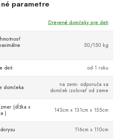
né parametre
Drevené domčeky pre deti
 hmotnosť
maximálne
50/150 kg
e deti
od 1 roku
na zemi- odporuča sa
ie domčeka
domček izolovať od zeme
ozmer (dĺžka x
143cm x 131cm x 155cm
ka )
dorysu
116cm x 110cm