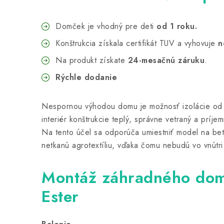
Domček je vhodný pre deti
od 1 roku.
Konštrukcia získala certifikát TUV a vyhovuje
n
Na produkt získate
24-mesačnú záruku
.
Rýchle dodanie
Nespornou výhodou domu je možnosť izolácie o
interiér konštrukcie teplý, správne vetraný a príje
Na tento účel sa odporúča umiestniť model na be
netkanú agrotextíliu, vďaka čomu nebudú vo vnútri 
Montáž záhradného dom
Ester