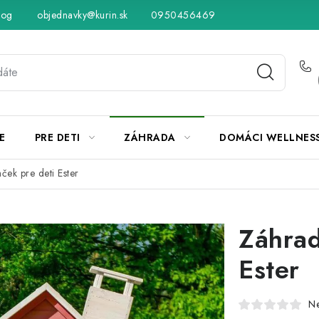
log
objednavky@kurin.sk
Hodnotenie obchodu
0950456469
Obchodné podmienky
Vráteni
E
PRE DETI
ZÁHRADA
DOMÁCI WELLNES
ek pre deti Ester
Záhrad
Ester
N