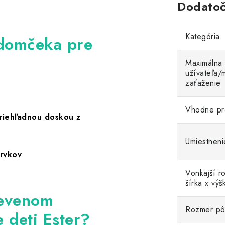
Dodatoč
Kategória
domčeka pre
Maximálna
užívateľa/
zaťaženie
Vhodne pr
iehľadnou doskou z
Umiestnen
prvkov
Vonkajší r
šírka x výš
revenom
Rozmer pô
deti Ester?