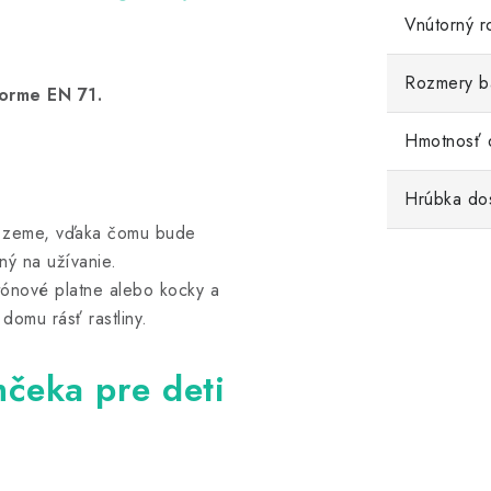
Vnútorný r
Rozmery b
orme EN 71.
Hmotnosť 
Hrúbka dos
d zeme, vďaka čomu bude
mný na užívanie.
tónové platne alebo kocky a
domu rásť rastliny.
čeka pre deti