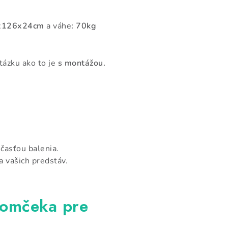
0x126x24cm
a váhe
: 70kg
tázku ako to je
s montážou.
časťou balenia.
 vašich predstáv.
domčeka pre