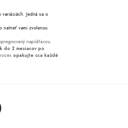
 variáciách. Jedná sa o
ho natrieť vami zvolenou
impregnovaný napúšťacou
k do 2 mesiacov po
proces
opakujte cca každé
.
)