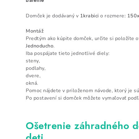
Balenie
Domček je dodávaný v
1krabici
o rozmere
: 15
Montáž
Predtým ako kúpite domček, určite si položíte o
Jednoducho
.
Iba pospájate tieto jednotlivé diely:
steny,
podlahy,
dvere,
okná.
Pomoc nájdete v priloženom návode, ktorý je sú
Po postavení si domček môžete vymaľovať podľa
Ošetrenie záhradného 
deti