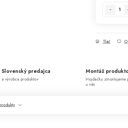
Tlač
O
Slovenský predajca
Montáž produkt
a výrobca produktov
Hojdačku zmontujeme 
u vás
produkty