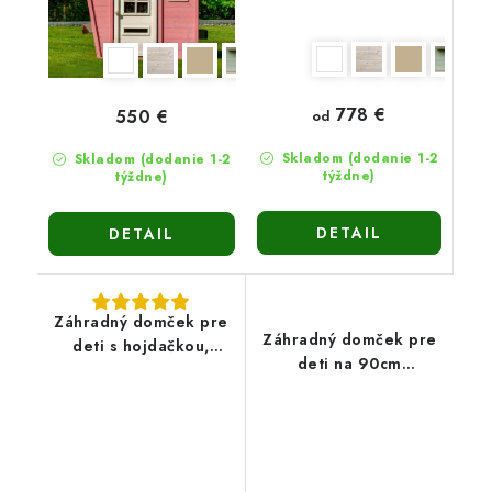
778 €
550 €
od
Skladom (dodanie 1-2
Skladom (dodanie 1-2
týždne)
týždne)
DETAIL
DETAIL
Záhradný domček pre
Záhradný domček pre
deti s hojdačkou,
deti na 90cm
šmykľavkou a
platforme Vanda2
pieskoviskom Vanda4