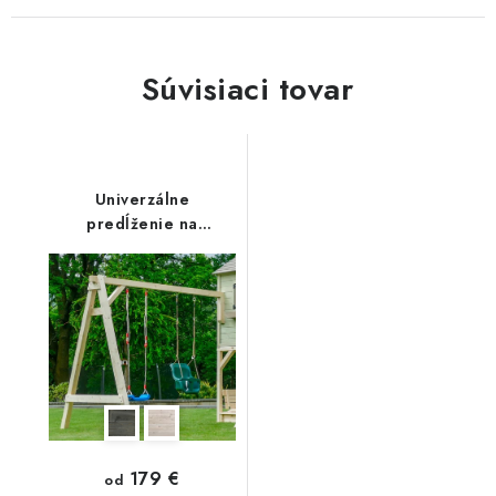
Súvisiaci tovar
Univerzálne
predĺženie na
zavesenie záhradnej
hojdačky
179 €
od