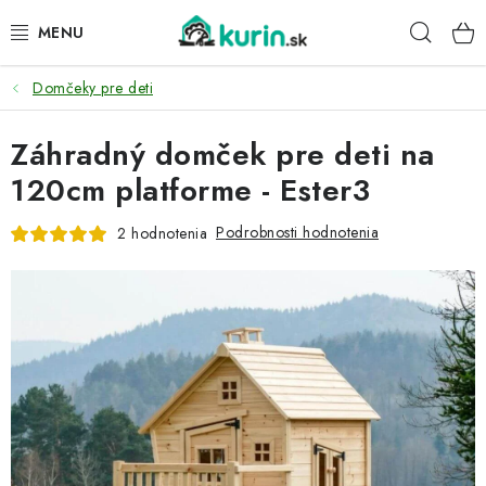
Prejsť
Hľad
na
obsah
Domčeky pre deti
PRE HYDINU
Záhradný domček pre deti na
PRE PSY
120cm platforme - Ester3
PRE ZAJACE
Podrobnosti hodnotenia
2 hodnotenia
PRE DETI
ZÁHRADA
DOMÁCI WELLNESS
PRE VTÁKY