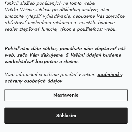
funkcií služieb ponúkaných na tomto webe.
0950456469
Vďaka Vášmu súhlasu po dôkladnej analýze, nám
umožníte vylepšiť vyhľadávanie, nebudeme Vás zbytočne
obťažovať nevhodnou reklamou a neustále budeme
vedieť zlepšovať funkcie, výkon a použiteľnost webu.
Pokiaľ nám dáte súhlas, pomáhate nám zlepšovať náš
web, začo Vám ďakujeme. S Vašimi údajmi budeme
Z
zaobchádzať bezpečne a slušne.
á
Viac informácií si môžete prečítať v sekcii:
podmienky
Informácie pre vás
p
ochrany osobných údajov
ä
Náš príbeh od začiatku
Facebook
t
Nastavenie
Doprava
i
Copyright 2026
KURIN.SK
. Všetky práva vyhradené.
Upraviť nastavenie
e
Kontakt
Súhlasím
cookies
Blog
Vytvoril Shoptet