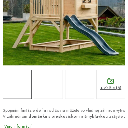
DARČEKOVÝ POUKAZ
Náš príbeh od začiatku
Doprava
Kontakt
Blog
Hodnotenie obchodu
Obchodné podmienky
Vrátenie, výmena tovaru
Pravidlá súťaží na Facebooku
+ ďalšie (6)
Spojením fantázie detí a rodičov si môžete vo vlastnej záhrade vytvor
V záhradnom 
domčeku
 s 
pieskoviskom
 a 
šmykľavkou
 zažijete 
zá
Viac informácií