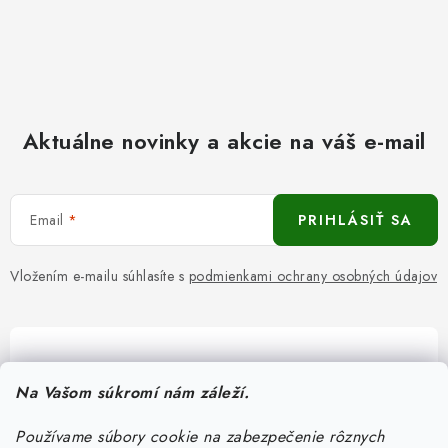
Aktuálne novinky a akcie na váš e-mail
Email
PRIHLÁSIŤ SA
Vložením e-mailu súhlasíte s
podmienkami ochrany osobných údajov
Pomôžeme vám s výberom
Na Vašom súkromí nám záleží.
Potrebujete s niečím poradiť? Sme tu pre vás!
Používame súbory cookie na zabezpečenie rôznych
objednavky
@
kurin.sk