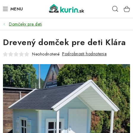
Prejsť
Hľad
na
obsah
Domčeky pre deti
PRE HYDINU
Drevený domček pre deti Klára
PRE PSY
Podrobnosti hodnotenia
Neohodnotené
PRE ZAJACE
PRE DETI
ZÁHRADA
DOMÁCI WELLNESS
PRE VTÁKY