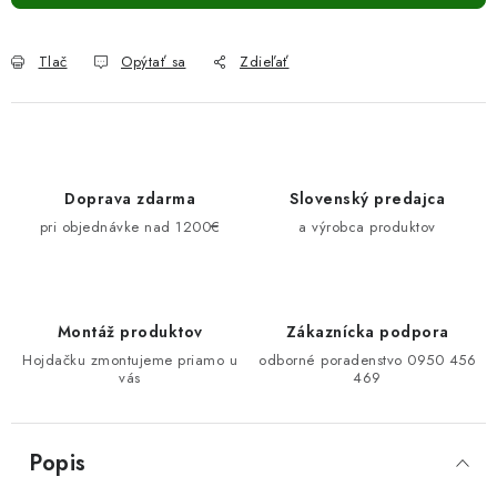
Tlač
Opýtať sa
Zdieľať
Doprava zdarma
Slovenský predajca
pri objednávke nad 1200€
a výrobca produktov
Montáž produktov
Zákaznícka podpora
Hojdačku zmontujeme priamo u
odborné poradenstvo 0950 456
vás
469
Popis