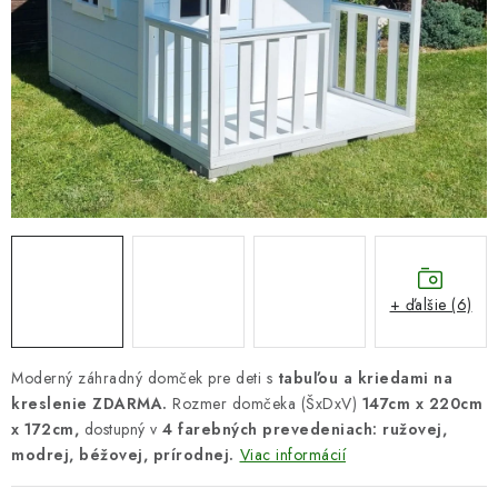
DARČEKOVÝ POUKAZ
Náš príbeh od začiatku
Doprava
Kontakt
Blog
Hodnotenie obchodu
Obchodné podmienky
Vrátenie, výmena tovaru
Pravidlá súťaží na Facebooku
+ ďalšie (6)
Moderný záhradný domček pre deti s
tabuľou a kriedami na
kreslenie ZDARMA.
Rozmer domčeka (ŠxDxV)
147cm x 220cm
x 172cm,
dostupný v
4 farebných prevedeniach: ružovej,
modrej, béžovej, prírodnej.
Viac informácií