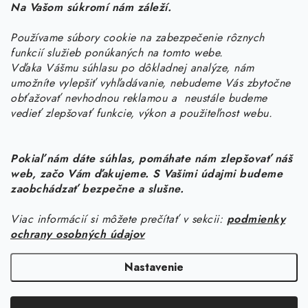
Na Vašom súkromí nám záleží.
Potrebujete s niečím poradiť? Sme tu pre vás!
Používame súbory cookie na zabezpečenie rôznych
objednavky
@
kurin.sk
funkcií služieb ponúkaných na tomto webe.
0950456469
Vďaka Vášmu súhlasu po dôkladnej analýze, nám
umožníte vylepšiť vyhľadávanie, nebudeme Vás zbytočne
obťažovať nevhodnou reklamou a neustále budeme
vedieť zlepšovať funkcie, výkon a použiteľnost webu.
Pokiaľ nám dáte súhlas, pomáhate nám zlepšovať náš
web, začo Vám ďakujeme. S Vašimi údajmi budeme
Z
zaobchádzať bezpečne a slušne.
á
Viac informácií si môžete prečítať v sekcii:
podmienky
Informácie pre vás
p
ochrany osobných údajov
ä
Náš príbeh od začiatku
Facebook
t
Nastavenie
Doprava
i
Copyright 2026
KURIN.SK
. Všetky práva vyhradené.
Upraviť nastavenie
e
Kontakt