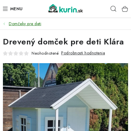
Prejsť
Hľad
na
obsah
Domčeky pre deti
PRE HYDINU
Drevený domček pre deti Klára
PRE PSY
Podrobnosti hodnotenia
Neohodnotené
PRE ZAJACE
PRE DETI
ZÁHRADA
DOMÁCI WELLNESS
PRE VTÁKY