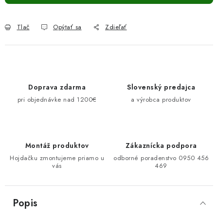
Tlač
Opýtať sa
Zdieľať
Doprava zdarma
Slovenský predajca
pri objednávke nad 1200€
a výrobca produktov
Montáž produktov
Zákaznícka podpora
Hojdačku zmontujeme priamo u
odborné poradenstvo 0950 456
vás
469
Popis