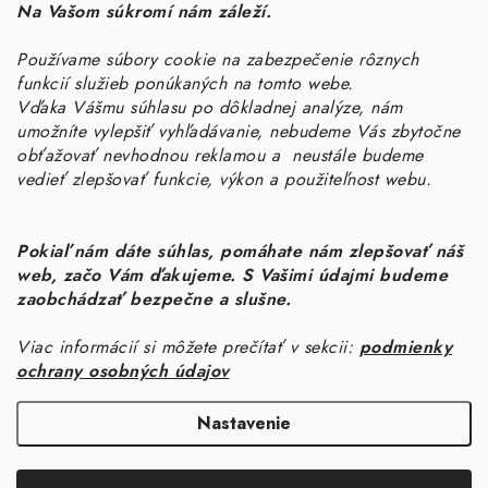
Na Vašom súkromí nám záleží.
Potrebujete s niečím poradiť? Sme tu pre vás!
Používame súbory cookie na zabezpečenie rôznych
objednavky
@
kurin.sk
funkcií služieb ponúkaných na tomto webe.
0950456469
Vďaka Vášmu súhlasu po dôkladnej analýze, nám
umožníte vylepšiť vyhľadávanie, nebudeme Vás zbytočne
obťažovať nevhodnou reklamou a neustále budeme
vedieť zlepšovať funkcie, výkon a použiteľnost webu.
Pokiaľ nám dáte súhlas, pomáhate nám zlepšovať náš
web, začo Vám ďakujeme. S Vašimi údajmi budeme
Z
zaobchádzať bezpečne a slušne.
á
Viac informácií si môžete prečítať v sekcii:
podmienky
Informácie pre vás
p
ochrany osobných údajov
ä
Náš príbeh od začiatku
Facebook
t
Nastavenie
Doprava
i
Copyright 2026
KURIN.SK
. Všetky práva vyhradené.
Upraviť nastavenie
e
Kontakt