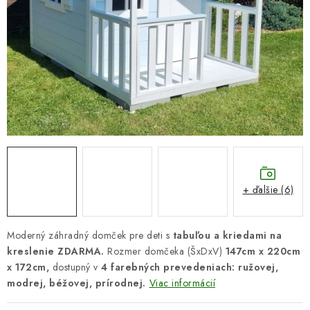
DARČEKOVÝ POUKAZ
Náš príbeh od začiatku
Doprava
Kontakt
Blog
Hodnotenie obchodu
Obchodné podmienky
Vrátenie, výmena tovaru
Pravidlá súťaží na Facebooku
+ ďalšie (6)
Moderný záhradný domček pre deti s
tabuľou a kriedami na
kreslenie ZDARMA.
Rozmer domčeka (ŠxDxV)
147cm x 220cm
x 172cm,
dostupný v
4 farebných prevedeniach: ružovej,
modrej, béžovej, prírodnej.
Viac informácií