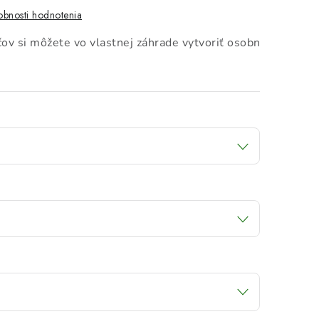
bnosti hodnotenia
čov si môžete vo vlastnej záhrade vytvoriť osobné,
jedinečn