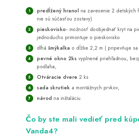
predĺžený hranol
na zavesenie 2 detských 
nie sú súčasťou zostavy)
pieskovisko-
možnosť doobjednať kryt na pie
jednoducho primontuje o pieskovisko
dlhá
šmýkalka
o dĺžke 2,2 m ( pripevňuje sa
pevné okno 2ks
vyplnené priehľadnou,
bez
podlaha,
Otváracie dvere
2 ks
sada skrutiek
a montážnych prvkov,
návod
na inštaláciu.
Čo by ste mali vedieť pred kú
Vanda4?