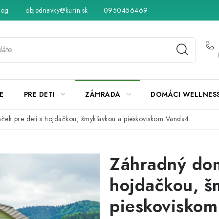
log
objednavky@kurin.sk
Hodnotenie obchodu
0950456469
Obchodné podmienky
Vráteni
E
PRE DETI
ZÁHRADA
DOMÁCI WELLNES
ek pre deti s hojdačkou, šmykľavkou a pieskoviskom Vanda4
Záhradný dom
hojdačkou, š
pieskovisko