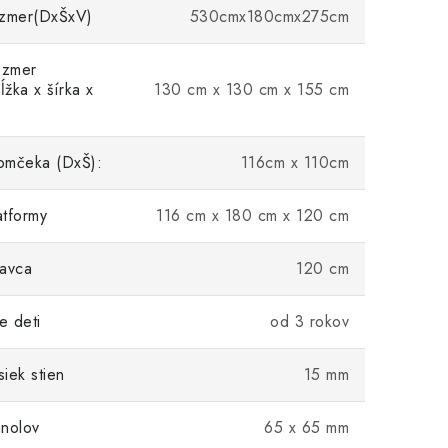
ozmer(DxŠxV)
530cmx180cmx275cm
ozmer
žka x šírka x
130 cm x 130 cm x 155 cm
omčeka (DxŠ):
116cm x 110cm
tformy
116 cm x 180 cm x 120 cm
tavca
120 cm
e deti
od 3 rokov
iek stien
15 mm
nolov
65 x 65 mm