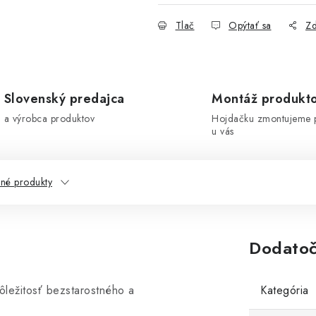
Tlač
Opýtať sa
Zd
Slovenský predajca
Montáž produkt
a výrobca produktov
Hojdačku zmontujeme 
u vás
né produkty
Dodatoč
ležitosť bezstarostného a
Kategória