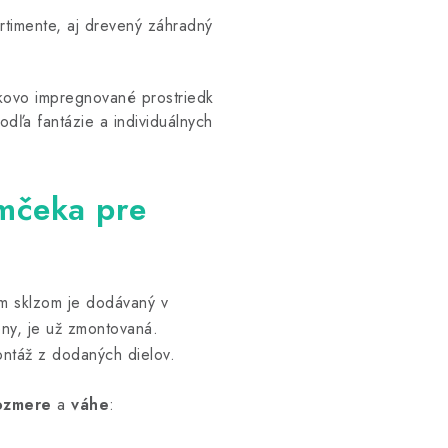
rtimente, aj drevený záhradný domček pre deti VANDA2 s dl
ovo impregnované prostriedkom, ktorý je bezpečný pre zdravi
ľa fantázie a individuálnych preferencií vášho dieťaťa.

mčeka pre
m sklzom je dodávaný v
eny, je už zmontovaná.
ontáž z dodaných dielov.
ozmere
a
váhe
: