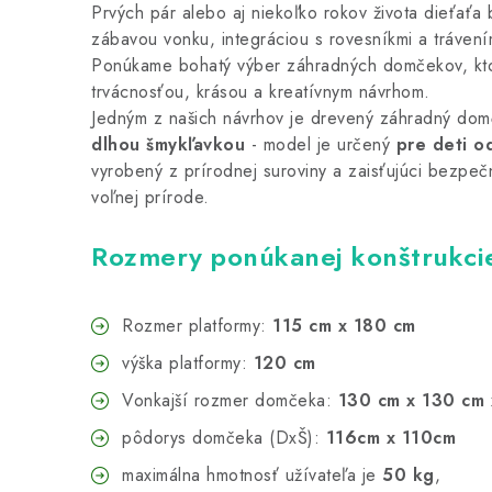
Prvých pár alebo aj niekoľko rokov života dieťaťa
zábavou vonku, integráciou s rovesníkmi a trávení
Ponúkame bohatý výber záhradných domčekov, ktoré
trvácnosťou, krásou a kreatívnym návrhom.
Jedným z našich návrhov je drevený záhradný dom
dlhou šmykľavkou
- model je určený
pre deti o
vyrobený z prírodnej suroviny a zaisťujúci bezpe
voľnej prírode.
Rozmery ponúkanej konštrukci
Rozmer platformy:
115 cm x 180 cm
výška platformy:
120 cm
Vonkajší rozmer domčeka:
130 cm x 130 cm 
pôdorys domčeka (DxŠ):
116cm x 110cm
maximálna hmotnosť užívateľa je
50 kg
,