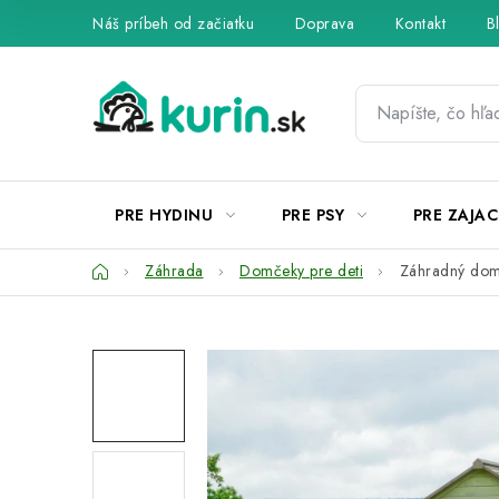
Prejsť
Náš príbeh od začiatku
Doprava
Kontakt
B
na
obsah
PRE HYDINU
PRE PSY
PRE ZAJAC
Domov
Záhrada
Domčeky pre deti
Záhradný domč