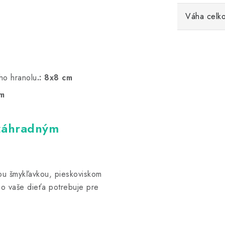
Váha celk
ho hranolu
.: 8x8 cm
cm
 záhradným
ou šmykľavkou, pieskoviskom
čo vaše dieťa potrebuje pre