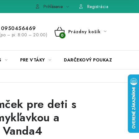
e, výmena tovaru
Pravidlá súťaží na Facebooku
Prihlásenie
Registrácia
0950456469
Prázdny košík
(po – pi: 8:00 – 20:00)
NÁKUPNÝ
KOŠÍK
S
PRE VTÁKY
DARČEKOVÝ POUKAZ
ček pre deti s
mykľavkou a
m Vanda4