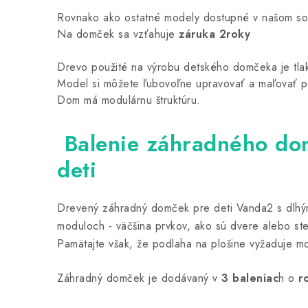
Rovnako ako ostatné modely dostupné v našom so
Na domček sa vzťahuje
 záruka 2roky
Drevo použité na výrobu detského domčeka je tlak
Model si môžete ľubovoľne upravovať a maľovať pod
Dom má modulárnu štruktúru.
Balenie záhradného do
deti
Drevený záhradný domček pre deti Vanda2 s dlhý
moduloch - väčšina prvkov, ako sú dvere alebo st
Pamätajte však, že podlaha na plošine vyžaduje m
Záhradný domček je dodávaný v
3 baleniac
h o
r