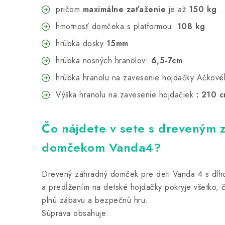
pričom
maximálne zaťaženie
je až
150 kg
.
hmotnosť domčeka s platformou:
108 kg
hrúbka dosky
15mm
hrúbka nosných hranolov:
6,5-7cm
hrúbka hranolu na zavesenie hojdačky Ačkové
Výška hranolu na zavesenie hojdačiek
: 210 
Čo nájdete v sete s dreveným
domčekom Vanda4?
Drevený záhradný domček pre deti Vanda 4 s dlh
a predĺžením na detské hojdačky pokryje všetko, 
plnú zábavu a bezpečnú hru.
Súprava obsahuje: