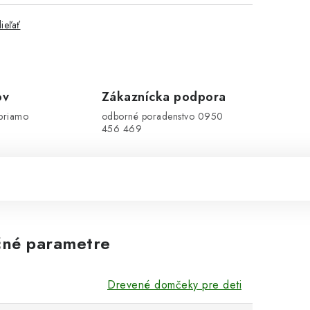
ieľať
ov
Zákaznícka podpora
priamo
odborné poradenstvo 0950
456 469
né parametre
Drevené domčeky pre deti