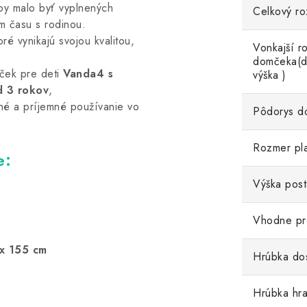
 by malo byť vyplnených
Celkový r
m času s rodinou.
 vynikajú svojou kvalitou,
Vonkajší r
domčeka(dĺ
ček pre deti
Vanda4 s
výška )
d 3 rokov
,
čné a príjemné používanie vo
Pôdorys d
Rozmer pla
e:
Výška pos
Vhodne pr
x 155 cm
Hrúbka dos
Hrúbka hra