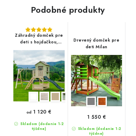
Podobné produkty
Záhradný domček pre
Drevený domček pre
deti s hojdačkou,
deti Milan
šmykľavkou a
pieskoviskom Vanda4
1 120 €
od
1 550 €
Skladom (dodanie 1-2
týždne)
Skladom (dodanie 1-2
týždne)