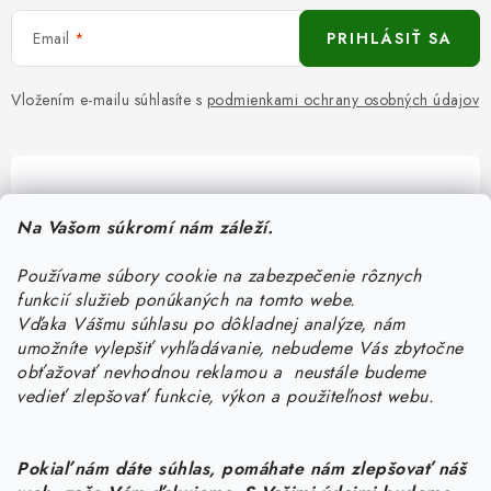
Email
PRIHLÁSIŤ SA
Vložením e-mailu súhlasíte s
podmienkami ochrany osobných údajov
Pomôžeme vám s výberom
Na Vašom súkromí nám záleží.
Potrebujete s niečím poradiť? Sme tu pre vás!
Používame súbory cookie na zabezpečenie rôznych
objednavky
@
kurin.sk
funkcií služieb ponúkaných na tomto webe.
0950456469
Vďaka Vášmu súhlasu po dôkladnej analýze, nám
umožníte vylepšiť vyhľadávanie, nebudeme Vás zbytočne
obťažovať nevhodnou reklamou a neustále budeme
vedieť zlepšovať funkcie, výkon a použiteľnost webu.
Pokiaľ nám dáte súhlas, pomáhate nám zlepšovať náš