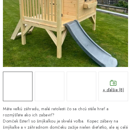
DARČEKOVÝ POUKAZ
Náš príbeh od začiatku
Doprava
Kontakt
Blog
Hodnotenie obchodu
Obchodné podmienky
Vrátenie, výmena tovaru
Pravidlá súťaží na Facebooku
+ ďalšie (8)
Máte veľkú záhradu, malé ratolesti čo sa chcú stále hrať a
rozmýšľate ako ich zabaviť?
Domček Ester1 so šmýkalkou je skvelá voľba. Kopec zábavy na
šmýkalke a v záhradnom domčeku zažije nielen dieťatko, ale aj celá