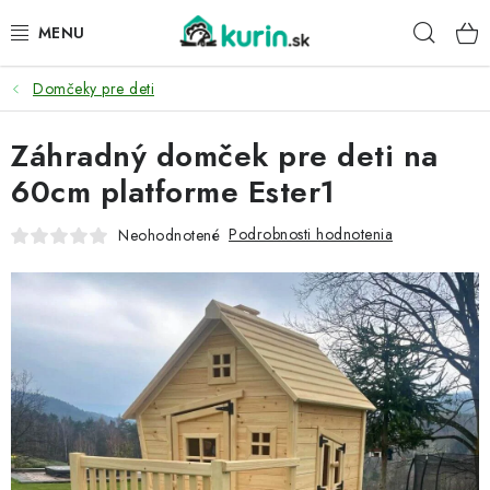
Prejsť
Hľad
na
obsah
Domčeky pre deti
PRE HYDINU
Záhradný domček pre deti na
PRE PSY
60cm platforme Ester1
PRE ZAJACE
Podrobnosti hodnotenia
Neohodnotené
PRE DETI
ZÁHRADA
DOMÁCI WELLNESS
PRE VTÁKY