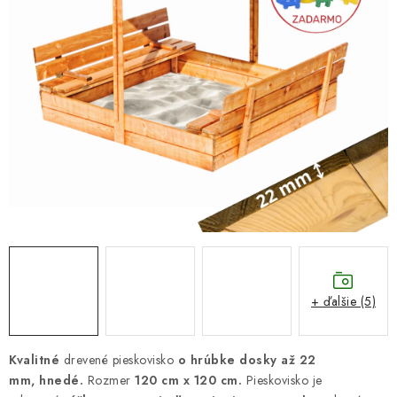
DARČEKOVÝ POUKAZ
Náš príbeh od začiatku
Doprava
Kontakt
Blog
Hodnotenie obchodu
Obchodné podmienky
Vrátenie, výmena tovaru
Pravidlá súťaží na Facebooku
+ ďalšie (5)
Kvalitné
drevené pieskovisko
o hrúbke dosky až 22
mm,
hnedé.
Rozmer
120 cm x 120 cm.
Pieskovisko je