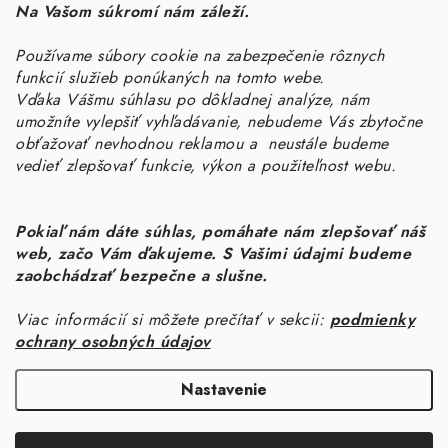
Na Vašom súkromí nám záleží.
Potrebujete s niečím poradiť? Sme tu pre vás!
Používame súbory cookie na zabezpečenie rôznych
objednavky
@
kurin.sk
funkcií služieb ponúkaných na tomto webe.
0950456469
Vďaka Vášmu súhlasu po dôkladnej analýze, nám
umožníte vylepšiť vyhľadávanie, nebudeme Vás zbytočne
obťažovať nevhodnou reklamou a neustále budeme
vedieť zlepšovať funkcie, výkon a použiteľnost webu.
Pokiaľ nám dáte súhlas, pomáhate nám zlepšovať náš
web, začo Vám ďakujeme. S Vašimi údajmi budeme
Z
zaobchádzať bezpečne a slušne.
á
Viac informácií si môžete prečítať v sekcii:
podmienky
Informácie pre vás
p
ochrany osobných údajov
ä
Náš príbeh od začiatku
Facebook
t
Nastavenie
Doprava
i
Copyright 2026
KURIN.SK
. Všetky práva vyhradené.
Upraviť nastavenie
Kontakt