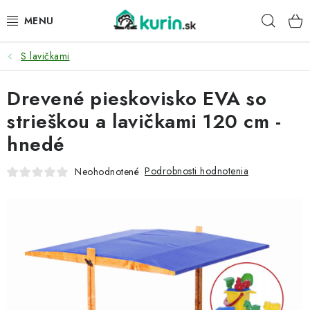
Prejsť
Hľad
na
obsah
S lavičkami
PRE HYDINU
Drevené pieskovisko EVA so
PRE PSY
strieškou a lavičkami 120 cm -
PRE ZAJACE
hnedé
PRE DETI
Podrobnosti hodnotenia
Neohodnotené
ZÁHRADA
DOMÁCI WELLNESS
PRE VTÁKY