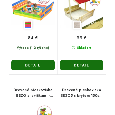
84 €
99 €
Výroba (1-2 týždne)
Skladom
DETAIL
DETAIL
Drevené pieskovisko
Drevené pieskovisko
BEZO s lavičkami -
BEZO5 s krytom 150cm
zatváracie 120cm-
- prírodné
hnedé