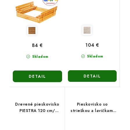
104 €
84 €
Skladom
Skladom
DETAIL
DETAIL
Drevené pieskovisko
Pieskovisko so
PIESTRA 120 cm/
strieškou a lavičkami
viacfarebné
PIESTRA - zatváracie
120cm-hnedé