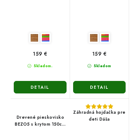
159 €
159 €
Skladom.
Skladom
DETAIL
DETAIL
Záhradná hojdačka pre
Drevené pieskovisko
deti Dáša
BEZO5 s krytom 150cm
- hnedé