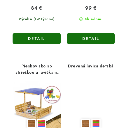
84 €
99 €
Výroba (1-2 týždne)
Skladom.
DETAIL
DETAIL
Pieskovisko so
Drevená lavica detská
strieškou a lavičkami
PIESTRA5 - zatváracie
150cm-hnedé