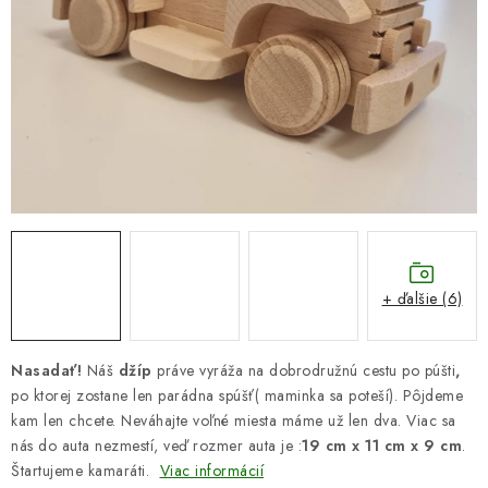
DARČEKOVÝ POUKAZ
Náš príbeh od začiatku
Doprava
Kontakt
Blog
Hodnotenie obchodu
Obchodné podmienky
Vrátenie, výmena tovaru
Pravidlá súťaží na Facebooku
+ ďalšie (6)
Nasadať!
Náš
džíp
práve vyráža na dobrodružnú cestu po púšti
,
po ktorej zostane len parádna spúšť( maminka sa poteší). Pôjdeme
kam len chcete. Neváhajte voľné miesta máme už len dva. Viac sa
nás do auta nezmestí, veď rozmer auta je :
19 cm x 11 cm x 9 cm
.
Štartujeme kamaráti.
Viac informácií