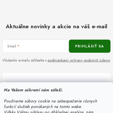
Aktuálne novinky a akcie na váš e-mail
Email
PRIHLÁSIŤ SA
Vložením e-mailu súhlasíte s
podmienkami ochrany osobných údajov
Pomôžeme vám s výberom
Na Vašom súkromí nám záleží.
Potrebujete s niečím poradiť? Sme tu pre vás!
Používame súbory cookie na zabezpečenie rôznych
objednavky
@
kurin.sk
funkcií služieb ponúkaných na tomto webe.
0950456469
Vďaka Vášmu súhlasu po dôkladnej analýze, nám