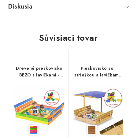
Diskusia
Súvisiaci tovar
Drevené pieskovisko
Pieskovisko so
BEZO s lavičkami -
strieškou a lavičkami
zatváracie 120cm-
PIESTRA - zatváracie
viacfarebné
120cm-hnedé