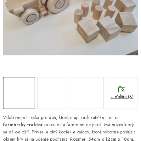
DARČEKOVÝ POUKAZ
Náš príbeh od začiatku
Doprava
Kontakt
Blog
Hodnotenie obchodu
Obchodné podmienky
Vrátenie, výmena tovaru
Pravidlá súťaží na Facebooku
+ ďalšie (3)
Vdelávacia hračka pre deti, ktoré majú radi autíčka. Tento
farmársky traktor
pracuje na farme po celý rok. Má príves ktorý
sa dá odložiť. Príves je plný kociek a valcov, ktoré výborne poslúžia
okrem hry aj na učenie počítania. Rozmer:
54cm x 12cm x 18cm.