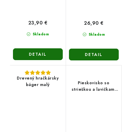
23,90 €
26,90 €
Skladom
Skladom
DETAIL
DETAIL
Drevený hračkársky
Pieskovisko so
báger malý
strieškou a lavičkami
PIESTRA - zatváracie
120cm-hnedé