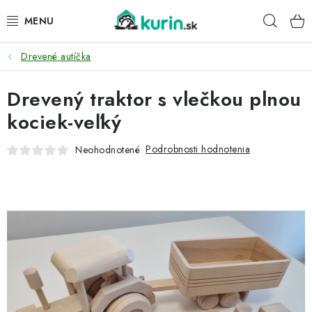
Prejsť
Hľad
na
obsah
Drevené autíčka
PRE HYDINU
Drevený traktor s vlečkou plnou
PRE PSY
kociek-veľký
PRE ZAJACE
Podrobnosti hodnotenia
Neohodnotené
PRE DETI
ZÁHRADA
DOMÁCI WELLNESS
PRE VTÁKY