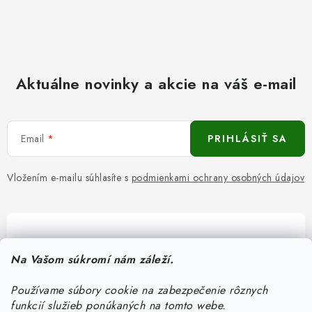
Aktuálne novinky a akcie na váš e-mail
Email
PRIHLÁSIŤ SA
Vložením e-mailu súhlasíte s
podmienkami ochrany osobných údajov
Pomôžeme vám s výberom
Na Vašom súkromí nám záleží.
Potrebujete s niečím poradiť? Sme tu pre vás!
Používame súbory cookie na zabezpečenie rôznych
objednavky
@
kurin.sk
funkcií služieb ponúkaných na tomto webe.