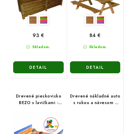
93 €
84 €
Skladom.
Skladom.
DETAIL
DETAIL
Drevené pieskovisko
Drevené nákladné auto
BEZO s lavičkami -
s rukou a návesom s
zatváracie 120cm-
drevom
viacfarebné