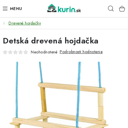
Prejsť
Hľad
na
obsah
Drevené hojdačky
PRE HYDINU
Detská drevená hojdačka
PRE PSY
Podrobnosti hodnotenia
Neohodnotené
PRE ZAJACE
PRE DETI
ZÁHRADA
DOMÁCI WELLNESS
PRE VTÁKY