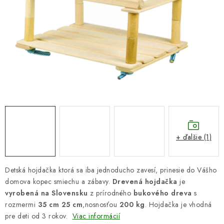
DARČEKOVÝ POUKAZ
Náš príbeh od začiatku
Doprava
Kontakt
Blog
Hodnotenie obchodu
Obchodné podmienky
Vrátenie, výmena tovaru
Pravidlá súťaží na Facebooku
+ ďalšie (1)
Detská hojdačka ktorá sa iba jednoducho zavesí, prinesie do Vášho
domova kopec smiechu a zábavy.
Drevená hojdačka
je
vyrobená na Slovensku
z prírodného
bukového dreva
s
rozmermi
35 cm 25 cm
,nosnosťou
200 kg
. Hojdačka je vhodná
pre deti od 3 rokov.
Viac informácií