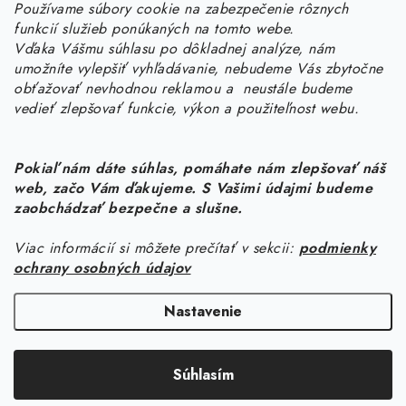
Používame súbory cookie na zabezpečenie rôznych
objednavky
@
kurin.sk
funkcií služieb ponúkaných na tomto webe.
0950456469
Vďaka Vášmu súhlasu po dôkladnej analýze, nám
umožníte vylepšiť vyhľadávanie, nebudeme Vás zbytočne
obťažovať nevhodnou reklamou a neustále budeme
vedieť zlepšovať funkcie, výkon a použiteľnost webu.
Pokiaľ nám dáte súhlas, pomáhate nám zlepšovať náš
web, začo Vám ďakujeme. S Vašimi údajmi budeme
Z
zaobchádzať bezpečne a slušne.
á
Viac informácií si môžete prečítať v sekcii:
podmienky
Informácie pre vás
p
ochrany osobných údajov
ä
Náš príbeh od začiatku
Facebook
t
Nastavenie
Doprava
i
Copyright 2026
KURIN.SK
. Všetky práva vyhradené.
Upraviť nastavenie
e
Kontakt
Súhlasím
cookies
Blog
Vytvoril Shoptet