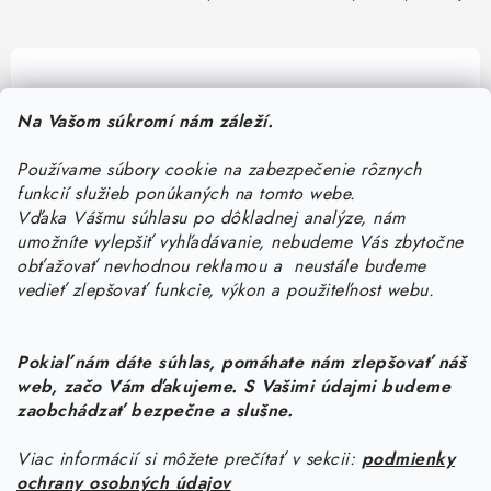
Pomôžeme vám s výberom
Na Vašom súkromí nám záleží.
Potrebujete s niečím poradiť? Sme tu pre vás!
Používame súbory cookie na zabezpečenie rôznych
objednavky
@
kurin.sk
funkcií služieb ponúkaných na tomto webe.
0950456469
Vďaka Vášmu súhlasu po dôkladnej analýze, nám
umožníte vylepšiť vyhľadávanie, nebudeme Vás zbytočne
obťažovať nevhodnou reklamou a neustále budeme
vedieť zlepšovať funkcie, výkon a použiteľnost webu.
Pokiaľ nám dáte súhlas, pomáhate nám zlepšovať náš
web, začo Vám ďakujeme. S Vašimi údajmi budeme
Z
zaobchádzať bezpečne a slušne.
á
Viac informácií si môžete prečítať v sekcii:
podmienky
Informácie pre vás
p
ochrany osobných údajov