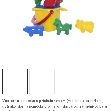
DARČEKOVÝ POUKAZ
Náš príbeh od začiatku
Doprava
Kontakt
Blog
Hodnotenie obchodu
Obchodné podmienky
Vrátenie, výmena tovaru
Pravidlá súťaží na Facebooku
Vedierko
do piesku
s príslušenstvom
(vedierko s formičkami)
slúži ako ideálna pomôcka pre malých stavbárov, záhradníkov ba aj