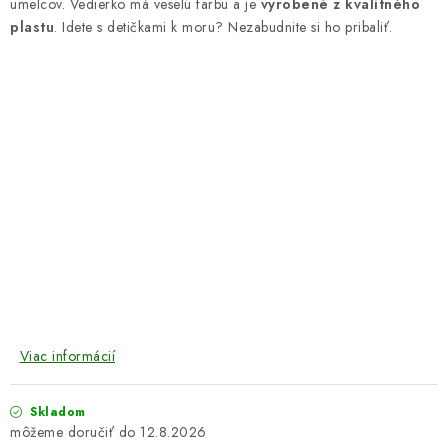
umelcov. Vedierko má veselú farbu a je
vyrobené z kvalitného
plastu
. Idete s detičkami k moru? Nezabudnite si ho pribaliť.
Viac informácií
Skladom
12.8.2026