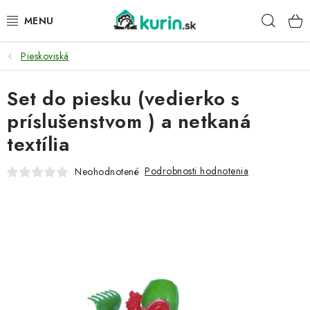
Prejsť
Hľad
na
obsah
Pieskoviská
PRE HYDINU
Set do piesku (vedierko s
PRE PSY
príslušenstvom ) a netkaná
PRE ZAJACE
textília
PRE DETI
Podrobnosti hodnotenia
Neohodnotené
ZÁHRADA
DOMÁCI WELLNESS
PRE VTÁKY