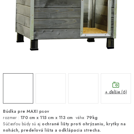
DARČEKOVÝ POUKAZ
Náš príbeh od začiatku
Doprava
Kontakt
Blog
Hodnotenie obchodu
Obchodné podmienky
Vrátenie, výmena tovaru
Pravidlá súťaží na Facebooku
+ ďalšie (6)
Búdka pre MAXI psov
rozmer :
170 cm x 115 cm x 113 cm
váha:
79kg
Súčasťou búdy sú aj
ochrané lišty proti ohrýzaniu, krytky na
nohách, predelová lišta
a
odklápacia
strecha.