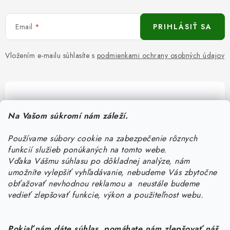
Email
PRIHLÁSIŤ SA
Vložením e-mailu súhlasíte s
podmienkami ochrany osobných údajov
Pomôžeme vám s výberom
Na Vašom súkromí nám záleží.
Potrebujete s niečím poradiť? Sme tu pre vás!
Používame súbory cookie na zabezpečenie rôznych
objednavky
@
kurin.sk
funkcií služieb ponúkaných na tomto webe.
0950456469
Vďaka Vášmu súhlasu po dôkladnej analýze, nám
umožníte vylepšiť vyhľadávanie, nebudeme Vás zbytočne
obťažovať nevhodnou reklamou a neustále budeme
vedieť zlepšovať funkcie, výkon a použiteľnost webu.
Pokiaľ nám dáte súhlas, pomáhate nám zlepšovať náš