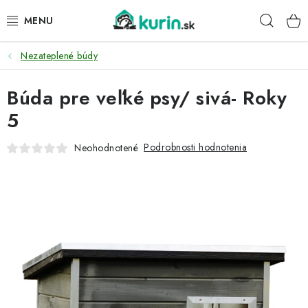
Prejsť
Hľad
na
obsah
Nezateplené búdy
PRE HYDINU
Búda pre veľké psy/ sivá- Roky
PRE PSY
5
PRE ZAJACE
Podrobnosti hodnotenia
Neohodnotené
PRE DETI
ZÁHRADA
DOMÁCI WELLNESS
PRE VTÁKY