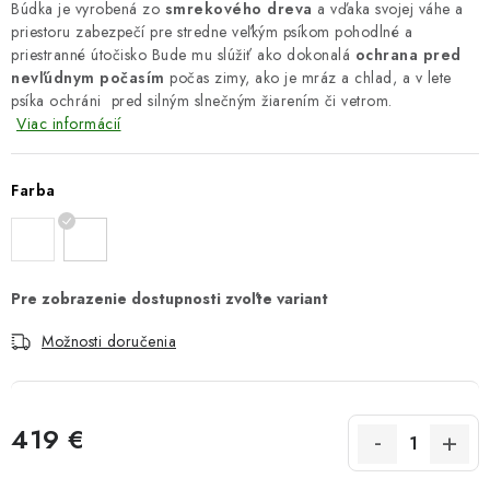
Búdka je vyrobená zo
smrekového dreva
a vďaka svojej váhe a
priestoru zabezpečí pre stredne veľkým psíkom pohodlné a
priestranné útočisko Bude mu slúžiť ako dokonalá
ochrana pred
nevľúdnym počasím
počas zimy, ako je mráz a chlad, a v lete
psíka ochráni pred silným slnečným žiarením či vetrom.
Viac informácií
Farba
Možnosti doručenia
419 €
Jednotková cena: