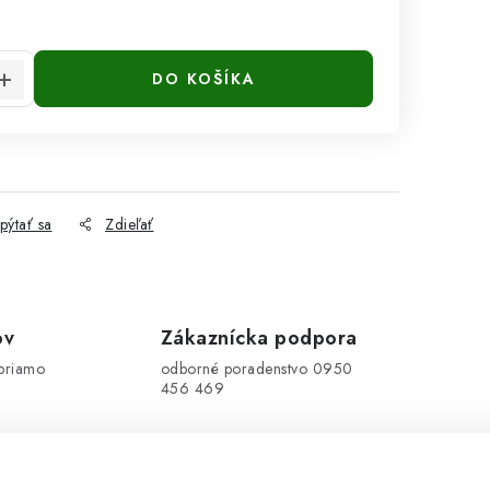
cena:
DO KOŠÍKA
pýtať sa
Zdieľať
ov
Zákaznícka podpora
priamo
odborné poradenstvo 0950
456 469