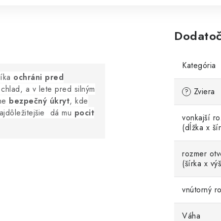
Dodatoč
Kategória
síka
ochráni pred
chlad, a v lete pred silným
Zviera
?
tne
bezpečný úkryt
, kde
najdôležitejšie dá mu
pocit
vonkajší r
(dĺžka x ší
rozmer ot
(šírka x vý
vnútorný r
Váha