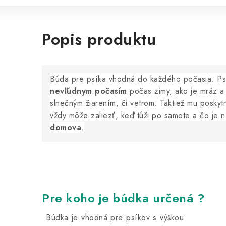
Popis produktu
Búda pre psíka vhodná do každého počasia. P
nevľúdnym počasím
počas zimy, ako je mráz a 
slnečným žiarením, či vetrom. Taktiež mu posky
vždy môže zaliezť, keď túži po samote a čo je 
domova
.
Pre koho je búdka určená ?
Búdka je vhodná pre psíkov s výškou