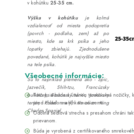
v kohútiku
25-35 cm.
Výška v kohútiku
je kolmá
vzdialenosť od miesta podopretia
(povrch - podlaha, zem) až po
miesto, kde sa krk psíka a jeho
lopatky zbiehajú.
Zjednodušene
povedané, kohútik je najvyššie miesto
na tele psíka.
Všeobecné informácie:
Sú to napríklad plemená ako - Špic,
Jazvečík, Shih-tzu, Francúzsky
bulkoček, Bostonský teriér, Jorkšírsky
Táto psia búda s útulnou terasou má nožičky, 
teriér, Pudel malý, Kavalier King
pred chladom a vlhkom zo zeme.
Charles Spaniel, ...
Odolná sedlová strecha s presahom chráni tak
prievanom.
Búda je vyrobená z certifikovaného smrekovéh