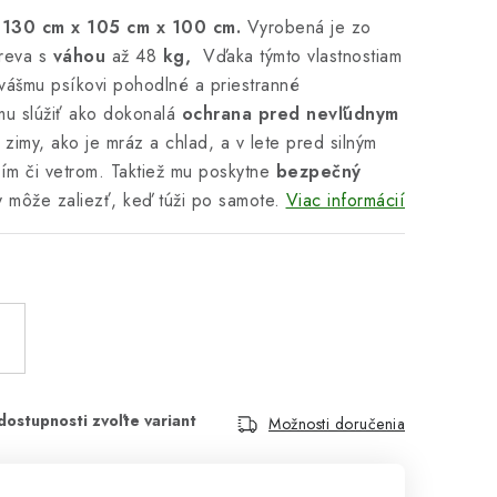
130 cm x 105 cm x 100 cm.
Vyrobená je zo
reva s
váhou
až 48
kg,
Vďaka týmto vlastnostiam
vášmu psíkovi pohodlné a priestranné
mu slúžiť ako dokonalá
ochrana pred nevľúdnym
zimy, ako je mráz a chlad, a v lete pred silným
ím či vetrom. Taktiež mu poskytne
bezpečný
y môže zaliezť, keď túži po samote.
Viac informácií
Možnosti doručenia