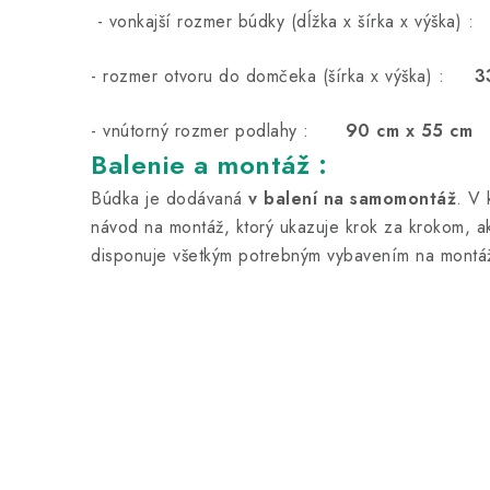
- vonkajší rozmer búdky (dĺžka x šírka x výška) 
- rozmer otvoru do domčeka (šírka x výška) :
3
- vnútorný rozmer podlahy :
90 cm x 55 cm
Balenie a montáž :
Búdka je dodávaná
v balení na samomontáž
. V 
návod na montáž, ktorý ukazuje krok za krokom, ak
disponuje všetkým potrebným vybavením na montáž 