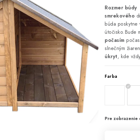
Rozmer búdy 
smrekového
d
búda poskytne 
útočisko.Bude 
počasím
počas 
slnečným žiaren
úkryt
, kde vžd
Farba