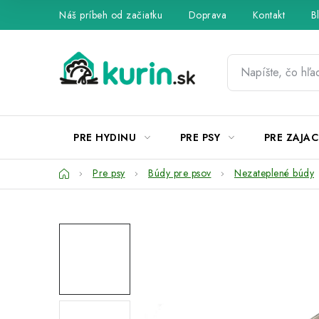
Prejsť
Náš príbeh od začiatku
Doprava
Kontakt
B
na
obsah
PRE HYDINU
PRE PSY
PRE ZAJAC
Domov
Pre psy
Búdy pre psov
Nezateplené búdy