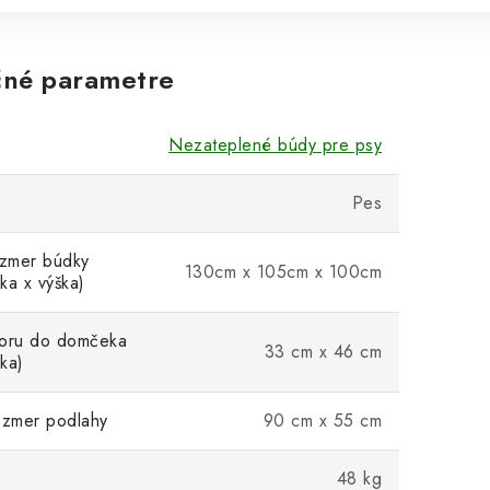
né parametre
Nezateplené búdy pre psy
Pes
ozmer búdky
130cm x 105cm x 100cm
rka x výška)
voru do domčeka
33 cm x 46 cm
ška)
ozmer podlahy
90 cm x 55 cm
48 kg