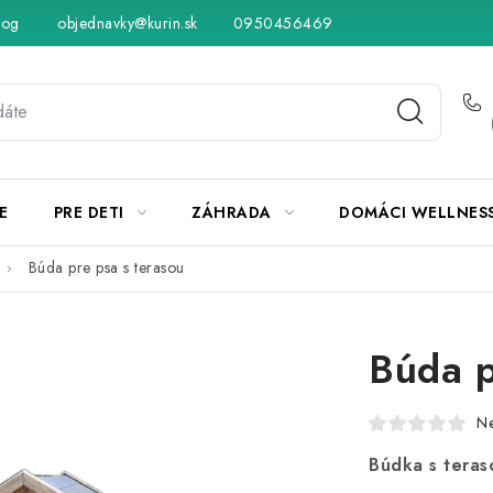
log
objednavky@kurin.sk
Hodnotenie obchodu
0950456469
Obchodné podmienky
Vráteni
E
PRE DETI
ZÁHRADA
DOMÁCI WELLNES
Búda pre psa s terasou
Búda p
N
Búdka s tera