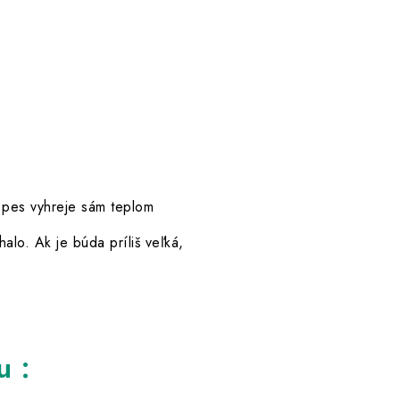
u pes vyhreje sám teplom
halo. Ak je búda príliš veľká,
u :