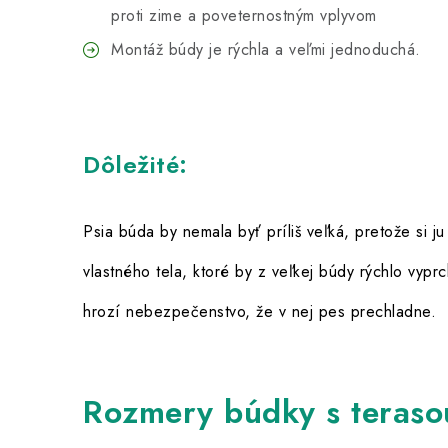
proti zime a poveternostným vplyvom
Montáž búdy je rýchla a veľmi jednoduchá.
Dôležité:
Psia búda by nemala byť príliš veľká, pretože si j
vlastného tela, ktoré by z veľkej búdy rýchlo vyprc
hrozí nebezpečenstvo, že v nej pes prechladne.
Rozmery búdky s teraso