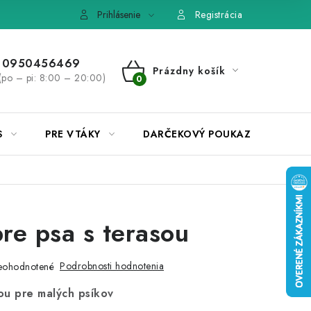
e, výmena tovaru
Pravidlá súťaží na Facebooku
Prihlásenie
Registrácia
0950456469
Prázdny košík
(po – pi: 8:00 – 20:00)
NÁKUPNÝ
KOŠÍK
S
PRE VTÁKY
DARČEKOVÝ POUKAZ
re psa s terasou
Podrobnosti hodnotenia
eohodnotené
sou pre malých psíkov