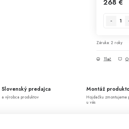
268 €
Jednotková 
Záruka
:
2 roky
Tlač
O
Slovenský predajca
Montáž produkt
a výrobca produktov
Hojdačku zmontujeme 
u vás