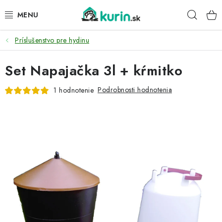
Prejsť
Hľad
na
obsah
Príslušenstvo pre hydinu
PRE HYDINU
Set Napajačka 3l + kŕmitko
PRE PSY
Podrobnosti hodnotenia
1 hodnotenie
PRE ZAJACE
PRE DETI
ZÁHRADA
DOMÁCI WELLNESS
PRE VTÁKY