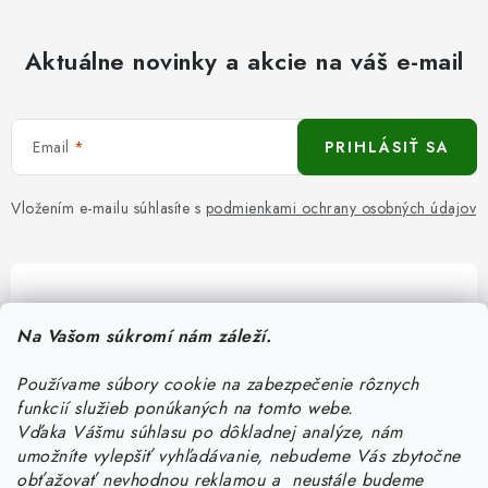
Aktuálne novinky a akcie na váš e-mail
Email
PRIHLÁSIŤ SA
Vložením e-mailu súhlasíte s
podmienkami ochrany osobných údajov
Pomôžeme vám s výberom
Na Vašom súkromí nám záleží.
Potrebujete s niečím poradiť? Sme tu pre vás!
Používame súbory cookie na zabezpečenie rôznych
objednavky
@
kurin.sk
funkcií služieb ponúkaných na tomto webe.
0950456469
Vďaka Vášmu súhlasu po dôkladnej analýze, nám
umožníte vylepšiť vyhľadávanie, nebudeme Vás zbytočne
obťažovať nevhodnou reklamou a neustále budeme