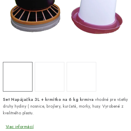
DARČEKOVÝ POUKAZ
Náš príbeh od začiatku
Doprava
Kontakt
Blog
Hodnotenie obchodu
Obchodné podmienky
Vrátenie, výmena tovaru
Pravidlá súťaží na Facebooku
Set Napájačka 3L + krmítko na 6 kg krmiva
vhodné pre všetky
druhy hydiny ( nosnice, brojlery, kurčatá, morky, husy. Vyrobené z
kvalitného plastu.
Viac informácií