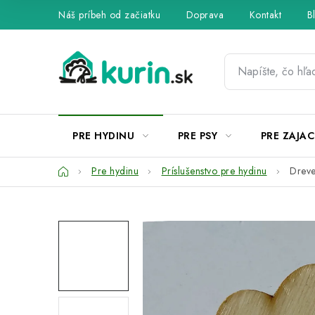
Prejsť
Náš príbeh od začiatku
Doprava
Kontakt
B
na
obsah
PRE HYDINU
PRE PSY
PRE ZAJAC
Domov
Pre hydinu
Príslušenstvo pre hydinu
Dreve