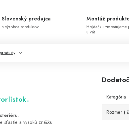
Slovenský predajca
Montáž produkt
a výrobca produktov
Hojdačku zmontujeme 
u vás
 produkty
Dodatoč
Kategória
orlístok.
Rozmer ( š
xteriéru
.
e šťastie a vysokú znášku