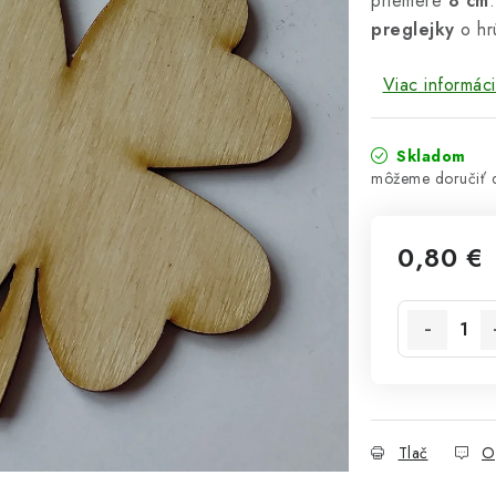
priemere
8 cm
preglejky
o hr
Viac informáci
Skladom
0,80 €
Jednotková 
Tlač
O