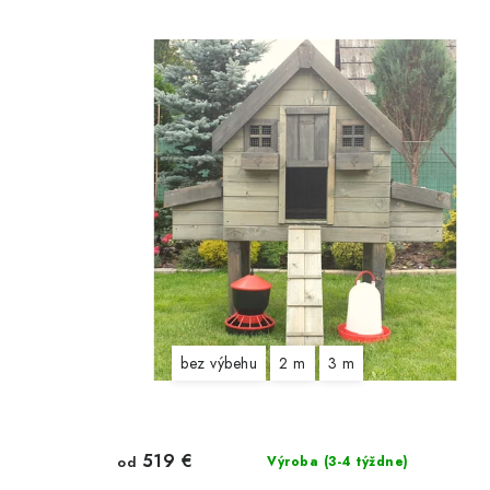
bez výbehu
2 m
3 m
519 €
od
Výroba (3-4 týždne)