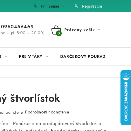
e, výmena tovaru
Pravidlá súťaží na Facebooku
Prihlásenie
Registrácia
0950456469
Prázdny košík
(po – pi: 8:00 – 20:00)
NÁKUPNÝ
KOŠÍK
S
PRE VTÁKY
DARČEKOVÝ POUKAZ
ý štvorlístok
Podrobnosti hodnotenia
eohodnotené
uríne. Ponúkame na predaj drevený štvorlístok o