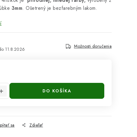
. 4lístkok je
prírodnej, hnedej farby,
vyrobený z
úbke
3mm
. Ošetrený je bezfarebným lakom.
í
Možnosti doručenia
11.8.2026
cena:
DO KOŠÍKA
pýtať sa
Zdieľať