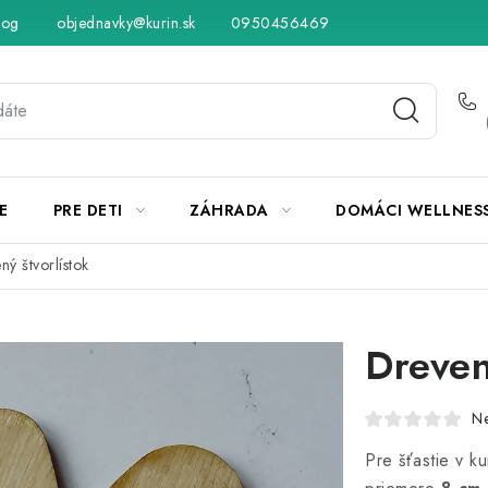
log
objednavky@kurin.sk
Hodnotenie obchodu
0950456469
Obchodné podmienky
Vráteni
E
PRE DETI
ZÁHRADA
DOMÁCI WELLNES
ný štvorlístok
Dreven
N
Pre šťastie v k