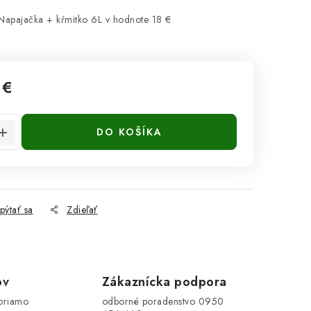
 Napajačka + kŕmitko 6L
v hodnote 18 €
 €
cena:
DO KOŠÍKA
pýtať sa
Zdieľať
ov
Zákaznícka podpora
priamo
odborné poradenstvo 0950