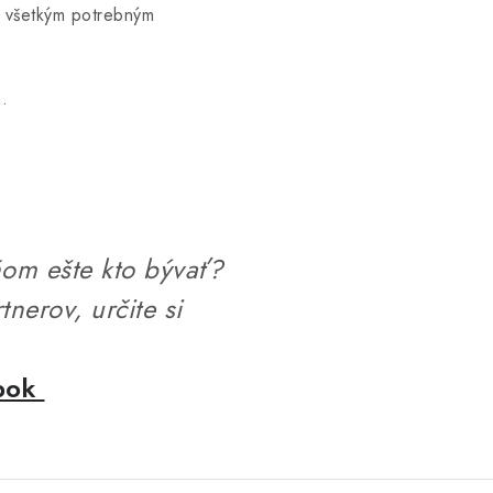
e všetkým potrebným
h
.
om ešte kto bývať?
tnerov, určite si
epok