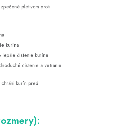
ezpečené pletivom proti
na
ie
kurína
lepšie čistenie kurína
dnoduché čistenie a vetranie
ý chráni kurín pred
rozmery):