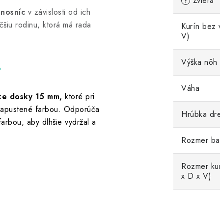
Zviera
?
 nosníc
v závislosti od ich
čšiu rodinu, ktorá má rada
Kurín bez 
V)
Výška nôh
?
Váha
ke dosky 15 mm,
ktoré pri
 napustené farbou. Odporúča
Hrúbka dr
farbou, aby dlhšie vydržal a
Rozmer ba
Rozmer kur
x D x V)