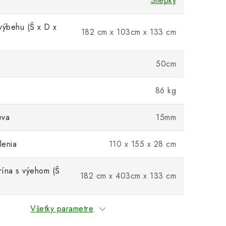
Sliepky
výbehu (Š x D x
182 cm x 103cm x 133 cm
50cm
86 kg
eva
15mm
lenia
110 x 155 x 28 cm
ína s výehom (Š
182 cm x 403cm x 133 cm
Všetky parametre