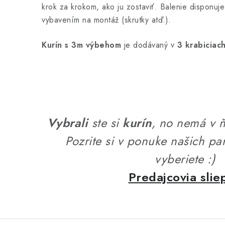
krok za krokom, ako ju zostaviť. Balenie disponuj
vybavením na montáž (skrutky atď.).
Kurín s 3m výbehom
je dodávaný v
3 krabiciac
Vybrali
ste si
kurín
, no nemá v ň
Pozrite si v ponuke našich par
vyberiete :)
Predajcovia sli