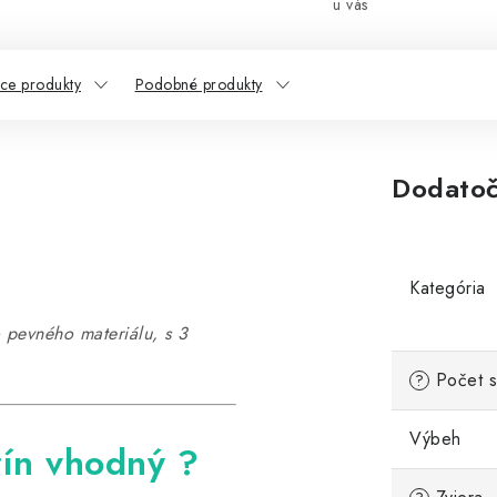
u vás
ace produkty
Podobné produkty
Dodatoč
Kategória
o pevného materiálu, s 3
Počet s
?
Výbeh
rín vhodný ?