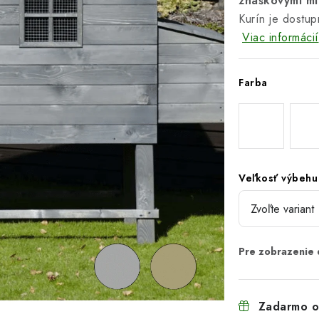
znáškovými mi
Kurín je dostup
Viac informácií
Farba
Veľkosť výbehu
Zadarmo o