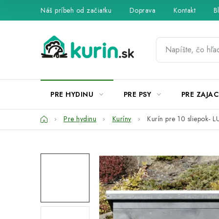
Prejsť
Náš príbeh od začiatku
Doprava
Kontakt
B
na
obsah
PRE HYDINU
PRE PSY
PRE ZAJAC
Domov
Pre hydinu
Kuríny
Kurín pre 10 sliepok- L