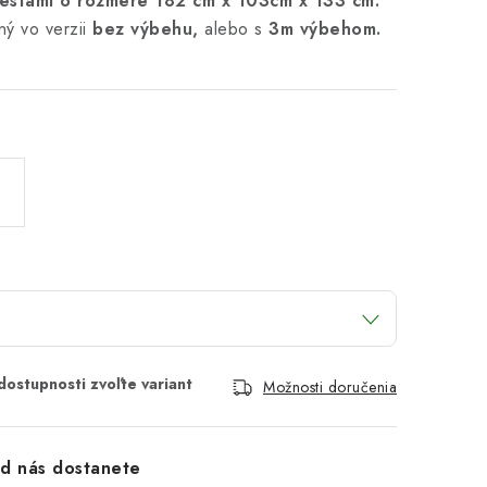
estami o rozmere 182 cm x 103cm x 133 cm.
ný vo verzii
bez výbehu,
alebo s
3m výbehom.
Možnosti doručenia
d nás dostanete