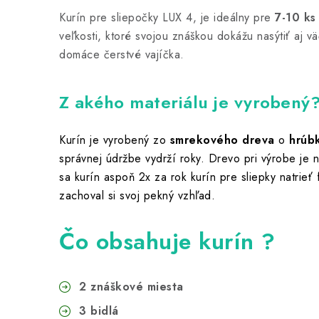
Kurín pre sliepočky LUX 4, je ideálny pre
7-10 ks
veľkosti, ktoré svojou znáškou dokážu nasýtiť aj vä
domáce čerstvé vajíčka.
Z akého materiálu je vyrobený
Kurín je vyrobený zo
smrekového dreva
o
hrúb
správnej údržbe vydrží roky. Drevo pri výrobe je
sa kurín aspoň 2x za rok kurín pre sliepky natrieť 
zachoval si svoj pekný vzhľad.
Čo obsahuje kurín ?
2 znáškové miesta
3 bidlá