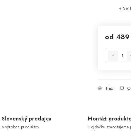
+ Set
od
489
Jednotková 
Tlač
O
Slovenský predajca
Montáž produkt
a výrobca produktov
Hojdačku zmontujeme 