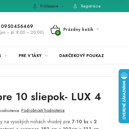
e, výmena tovaru
Pravidlá súťaží na Facebooku
Prihlásenie
Registrácia
0950456469
Prázdny košík
(po – pi: 8:00 – 20:00)
NÁKUPNÝ
KOŠÍK
S
PRE VTÁKY
DARČEKOVÝ POUKAZ
pre 10 sliepok- LUX 4
Podrobnosti hodnotenia
hodnotenie
pky na vysokých nohách vhodný pre
7-10 ks
s
2