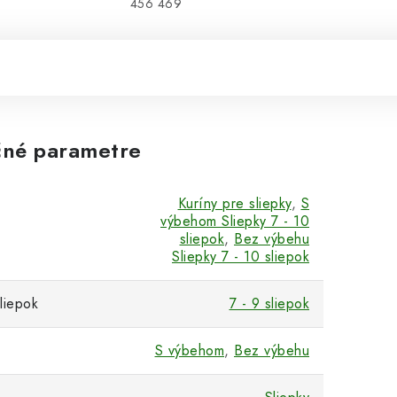
456 469
né parametre
Kuríny pre sliepky
,
S
výbehom Sliepky 7 - 10
sliepok
,
Bez výbehu
Sliepky 7 - 10 sliepok
liepok
7 - 9 sliepok
S výbehom
,
Bez výbehu