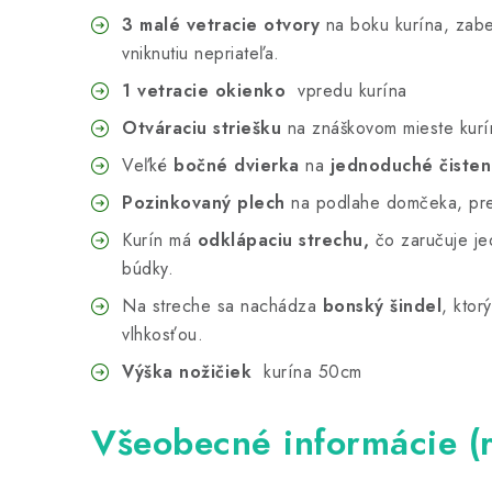
3 malé vetracie otvory
na boku kurína, zab
vniknutiu nepriateľa.
1 vetracie okienko
vpredu kurína
Otváraciu striešku
na znáškovom mieste kurí
Veľké
bočné dvierka
na
jednoduché
čisten
Pozinkovaný plech
na podlahe domčeka, pre 
Kurín má
odklápaciu strechu
,
čo zaručuje je
búdky.
Na streche sa nachádza
bonský šindel
, ktor
vlhkosťou.
Výška nožičiek
kurína 50cm
Všeobecné informácie (