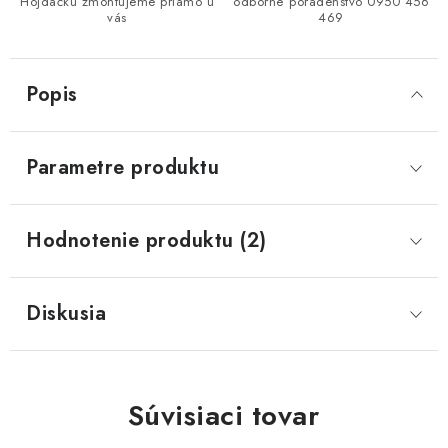
Hojdačku zmontujeme priamo u
odborné poradenstvo 0950 456
vás
469
Popis
Parametre produktu
Hodnotenie produktu (2)
Diskusia
Súvisiaci tovar