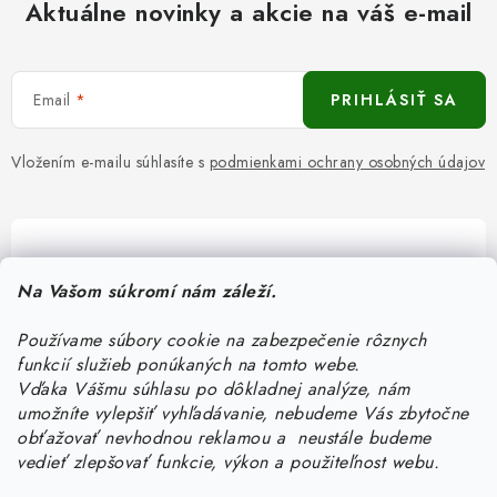
Aktuálne novinky a akcie na váš e-mail
Email
PRIHLÁSIŤ SA
Vložením e-mailu súhlasíte s
podmienkami ochrany osobných údajov
Pomôžeme vám s výberom
Na Vašom súkromí nám záleží.
Potrebujete s niečím poradiť? Sme tu pre vás!
Používame súbory cookie na zabezpečenie rôznych
objednavky
@
kurin.sk
funkcií služieb ponúkaných na tomto webe.
0950456469
Vďaka Vášmu súhlasu po dôkladnej analýze, nám
umožníte vylepšiť vyhľadávanie, nebudeme Vás zbytočne
obťažovať nevhodnou reklamou a neustále budeme
vedieť zlepšovať funkcie, výkon a použiteľnost webu.