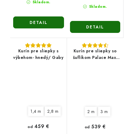
Skladom.
Skladom.
DETAIL
DETAIL
Kurín pre sliepky s
Kurín pre sliepky so
výbehom- hnedý/ Gaby
šuflíkom Palace Max-
stredne veľký
1,4 m
2,8 m
2 m
3 m
459 €
539 €
od
od