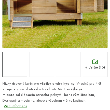
DARČEKOVÝ POUKAZ
Náš príbeh od začiatku
Doprava
Kontakt
Blog
Hodnotenie obchodu
Obchodné podmienky
Vrátenie, výmena tovaru
Pravidlá súťaží na Facebooku
+ ďalšie (16)
Nízky drevený kurín pre
všetky druhy hydiny
. Vhodný pre
4-5
sliepok
v závislosti od ich veľkosti. Má
1 znáškové
miesto
,
odklápacia strecha
pokrytá
bonským šindlom
, .
Dostupný samostatne, alebo s výbehom v 3 veľkostiach.
Viac informácií