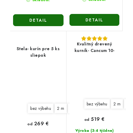
DETAIL
DETAIL
Kvalitný drevený
Stela- kurín pre 5 ks
kurník- Cancum 10-
sliepok
bez výbehu
2 m
3 
bez výbehu
2 m
3 m
519 €
od
269 €
od
Výroba (3-4 týždne)