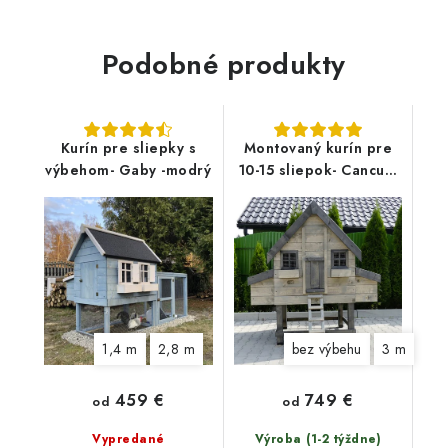
Podobné produkty
Kurín pre sliepky s
Montovaný kurín pre
výbehom- Gaby -modrý
10-15 sliepok- Cancum
12
1,4 m
2,8 m
bez výbehu
3 m
459 €
749 €
od
od
Vypredané
Výroba (1-2 týždne)