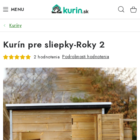
Prejsť
Hľad
na
obsah
Kuríny
PRE HYDINU
Kurín pre sliepky-Roky 2
PRE PSY
Podrobnosti hodnotenia
2 hodnotenia
PRE ZAJACE
PRE DETI
ZÁHRADA
DOMÁCI WELLNESS
PRE VTÁKY