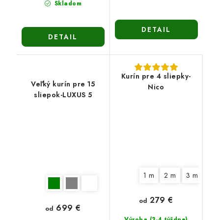
Skladom
DETAIL
DETAIL
Kurín pre 4 sliepky-
Veľký kurín pre 15
Nico
sliepok-LUXUS 5
1 m
2 m
3 m
279 €
od
699 €
od
Výroba (3-4 týždne)