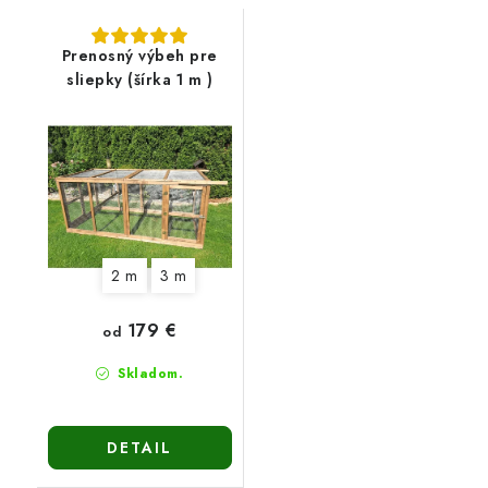
Prenosný výbeh pre
sliepky (šírka 1 m )
2 m
3 m
179 €
od
Skladom.
DETAIL