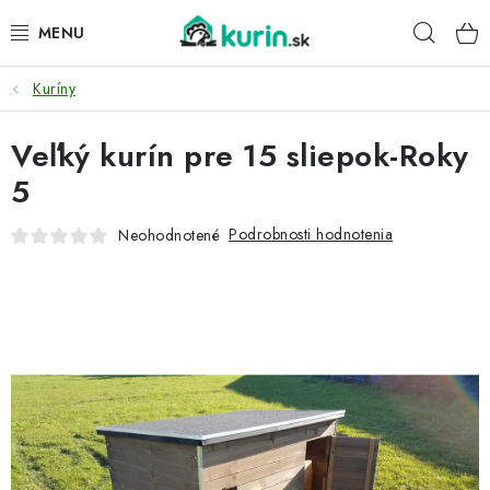
Prejsť
Hľad
na
obsah
Kuríny
PRE HYDINU
Veľký kurín pre 15 sliepok-Roky
PRE PSY
5
PRE ZAJACE
Podrobnosti hodnotenia
Neohodnotené
PRE DETI
ZÁHRADA
DOMÁCI WELLNESS
PRE VTÁKY