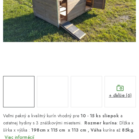
DARČEKOVÝ POUKAZ
Náš príbeh od začiatku
Doprava
Kontakt
Blog
Hodnotenie obchodu
Obchodné podmienky
Vrátenie, výmena tovaru
Pravidlá súťaží na Facebooku
+ ďalšie (6)
Veľmi pekný a kvalitný kurín vhodný pre
10 - 15 ks sliepok
a
ostatnej hydiny s 3 znáškovými miestami.
Rozmer kurína
: Dlžka x
šírka x výška :
198cm x 115 cm x 113 cm , Váha
kurína až
85kg.
Viac informácií