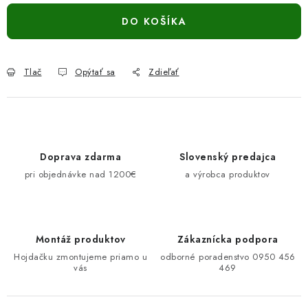
DO KOŠÍKA
Tlač
Opýtať sa
Zdieľať
Doprava zdarma
Slovenský predajca
pri objednávke nad 1200€
a výrobca produktov
Montáž produktov
Zákaznícka podpora
Hojdačku zmontujeme priamo u
odborné poradenstvo 0950 456
vás
469