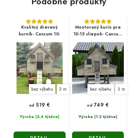
Podobné produkty
Kvalitný drevený
Montovaný kurín pre
kurník- Cancum 10-
10-15 sliepok- Cancum
12
bez výbehu
2 m
3 m
bez výbehu
3 m
519 €
749 €
od
od
Výroba (3-4 týždne)
Výroba (1-2 týždne)
DETAIL
DETAIL