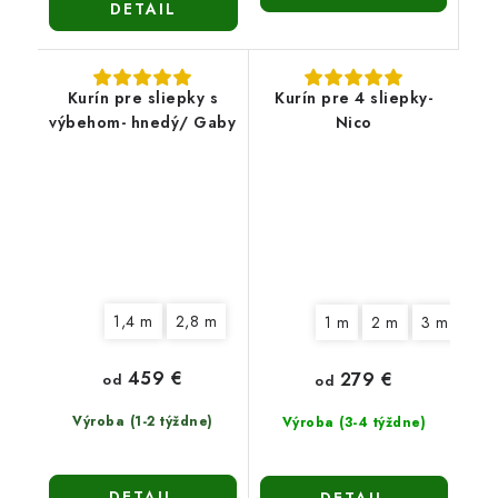
DETAIL
Kurín pre sliepky s
Kurín pre 4 sliepky-
výbehom- hnedý/ Gaby
Nico
1,4 m
2,8 m
1 m
2 m
3 m
459 €
279 €
od
od
Výroba (1-2 týždne)
Výroba (3-4 týždne)
DETAIL