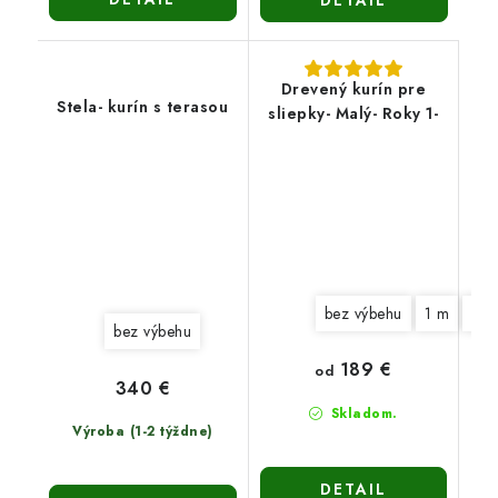
DETAIL
Drevený kurín pre
Stela- kurín s terasou
sliepky- Malý- Roky 1-
bez výbehu
1 m
2 
bez výbehu
189 €
od
340 €
Skladom.
Výroba (1-2 týždne)
DETAIL