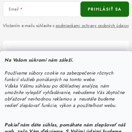
Email
PRIHLÁSIŤ SA
Vložením e-mailu súhlasíte s
podmienkami ochrany osobných údajov
Pomôžeme vám s výberom
Na Vašom súkromí nám záleží.
Potrebujete s niečím poradiť? Sme tu pre vás!
Používame súbory cookie na zabezpečenie rôznych
objednavky
@
kurin.sk
funkcií služieb ponúkaných na tomto webe.
0950456469
Vďaka Vášmu súhlasu po dôkladnej analýze, nám
umožníte vylepšiť vyhľadávanie, nebudeme Vás zbytočne
obťažovať nevhodnou reklamou a neustále budeme
vedieť zlepšovať funkcie, výkon a použiteľnost webu.
Pokiaľ nám dáte súhlas, pomáhate nám zlepšovať náš
web, začo Vám ďakujeme. S Vašimi údajmi budeme