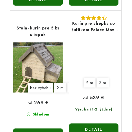
Kurín pre sliepky so
Stela- kurín pre 5 ks
šuflíkom Palace Max-
sliepok
stredne veľký
2 m
3 m
bez výbehu
2 m
3 m
539 €
od
269 €
od
Výroba (1-2 týždne)
Skladom
DETAIL