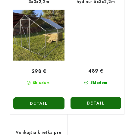
3x3x2,2m
hydinu- 6x3x2,2m
489 €
298 €
Skladom
Skladom.
DETAIL
DETAIL
Vonkajšia klietka pre