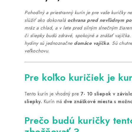
Pohodlný a priestranný kurín je pre vaše kuričky n
slúžiť ako dokonalá
ochrana pred nevľúdnym po
mráz a chlad, a v lete pred silným slnečným žiaren
či sliepky budú zdravé, spokojné a znášať vajíč
hydiny sú jednoznačne
domáce vajíčka
. Sú chutne
veľkochovu.
Pre koľko kuričiek je ku
Tento kurín je vhodný pre
7- 10 sliepok v závislo
sliepky.
Kurín má
dve znáškové miesta s možn
Prečo budú kuričky tent
zbožňovať ?