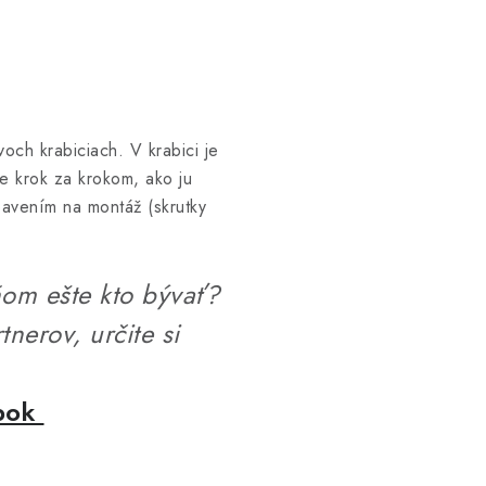
voch krabiciach. V krabici je
e krok za krokom, ako ju
bavením na montáž (skrutky
om ešte kto bývať?
tnerov, určite si
epok