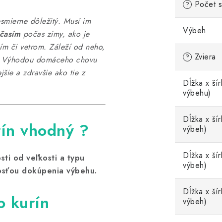
Počet s
?
esmierne dôležitý. Musí im
Výbeh
časím
počas zimy, ako je
ím či vetrom. Záleží od neho,
Zviera
?
ka. Výhodou domáceho chovu
jšie a zdravšie ako tie z
Dĺžka x ší
výbehu)
Dĺžka x šír
rín vhodný ?
výbeh)
Dĺžka x šír
sti od veľkosti a typu
výbeh)
osťou dokúpenia výbehu.
Dĺžka x šír
o kurín
výbeh)