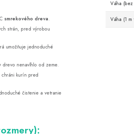
Váha (bez
SC
smrekového dreva
.
Váha (1 m 
ch strán, pred výrobou
orá umožňuje jednoduché
y drevo nenavlhlo od zeme.
ý chráni kurín pred
dnoduché čistenie a vetranie
rozmery):