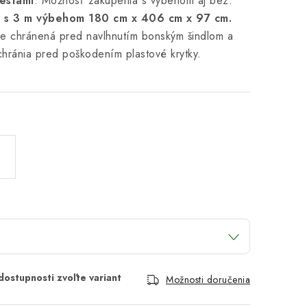
estami
. Možnosť zakúpenia s výbehom aj bez.
 s 3 m výbehom 180 cm x 406 cm x 97 cm.
 je chránená pred navlhnutím bonským šindlom a
chránia pred poškodením plastové krytky.
Možnosti doručenia