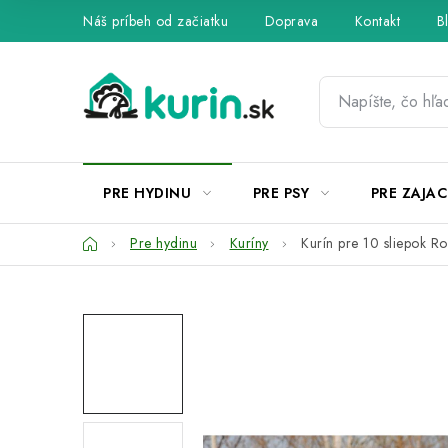
Prejsť
Náš príbeh od začiatku
Doprava
Kontakt
B
na
obsah
PRE HYDINU
PRE PSY
PRE ZAJAC
Domov
Pre hydinu
Kuríny
Kurín pre 10 sliepok Ro