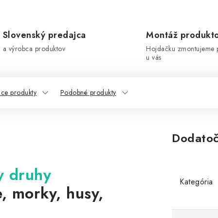
Slovenský predajca
Montáž produkt
a výrobca produktov
Hojdačku zmontujeme 
u vás
ace produkty
Podobné produkty
Dodatoč
y druhy
Kategória
e, morky, husy,