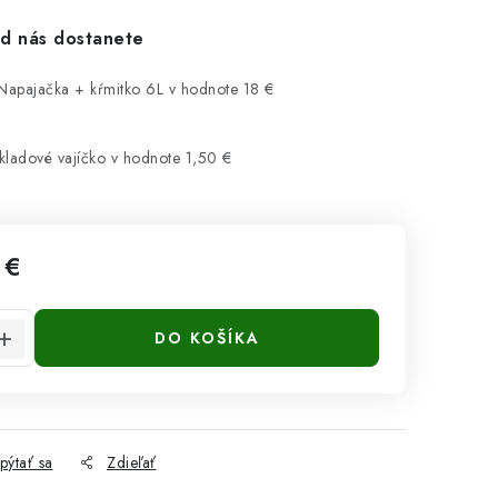
d nás dostanete
 Napajačka + kŕmitko 6L
v hodnote 18 €
kladové vajíčko
v hodnote 1,50 €
 €
cena:
DO KOŠÍKA
pýtať sa
Zdieľať