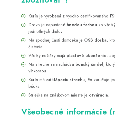
Kurín je vyrobená z vysoko certifikovaného F
Drevo je napustené
hnedou farbou
zo všetký
jednotlivých dielov.
Na spodnej časti domčeka je
OSB doska
, kt
čistenie.
Všetky nožičky majú
plastové ukončenie
, ab
Na streche sa nachádza
bonský šindel
, ktor
vlhkosťou.
Kurín má
odklápaciu strechu
, čo zaručuje je
búdky.
Strieška na znáškovom mieste je
otváracia
.
Všeobecné informácie (