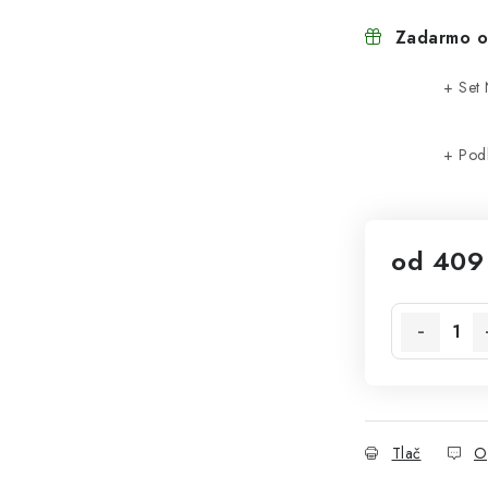
Zadarmo o
+ Set
+ Pod
od
409
Jednotková 
Tlač
O