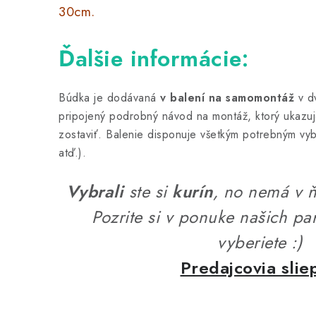
30cm.
Ďalšie informácie:
Búdka je dodávaná
v balení na samomontáž
v d
pripojený podrobný návod na montáž, ktorý ukazuj
zostaviť. Balenie disponuje všetkým potrebným vy
atď.).
Vybrali
ste si
kurín
, no nemá v ň
Pozrite si v ponuke našich par
vyberiete :)
Predajcovia sli