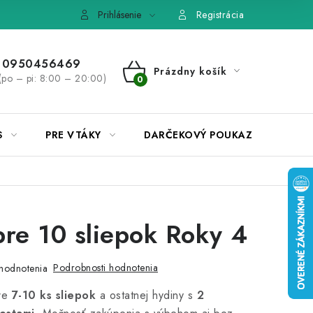
e, výmena tovaru
Pravidlá súťaží na Facebooku
Prihlásenie
Registrácia
0950456469
Prázdny košík
(po – pi: 8:00 – 20:00)
NÁKUPNÝ
KOŠÍK
S
PRE VTÁKY
DARČEKOVÝ POUKAZ
pre 10 sliepok Roky 4
Podrobnosti hodnotenia
hodnotenia
pre
7-10 ks sliepok
a ostatnej hydiny s
2