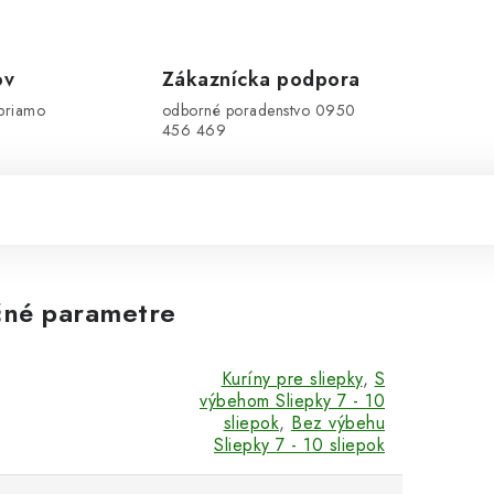
ov
Zákaznícka podpora
priamo
odborné poradenstvo 0950
456 469
né parametre
Kuríny pre sliepky
,
S
výbehom Sliepky 7 - 10
sliepok
,
Bez výbehu
Sliepky 7 - 10 sliepok