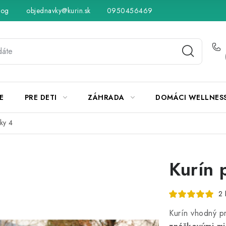
log
objednavky@kurin.sk
Hodnotenie obchodu
0950456469
Obchodné podmienky
Vráteni
E
PRE DETI
ZÁHRADA
DOMÁCI WELLNES
ky 4
Kurín 
2 
Kurín vhodný 