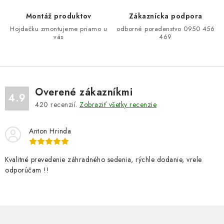
e
Montáž produktov
Zákaznícka podpora
p
Hojdačku zmontujeme priamo u
odborné poradenstvo 0950 456
r
vás
469
v
k
y
v
Overené zákazníkmi
ý
4.9
420
recenzií.
Zobraziť všetky recenzie
p
i
Anton Hrinda
s
u
Kvalitné prevedenie záhradného sedenia, rýchle dodanie, vrele
odporúčam !!