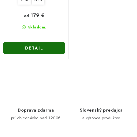
179 €
od
Skladom.
DETAIL
O
v
l
á
d
Doprava zdarma
Slovenský predajca
a
pri objednávke nad 1200€
a výrobca produktov
c
i