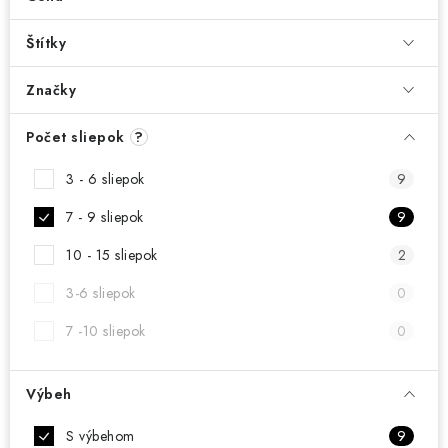
DARČEKOVÝ POUKAZ
Štítky
Náš príbeh od začiatku
Doprava
Kontakt
Blog
Hodnotenie obchodu
Obchodné podmienky
Značky
Vrátenie, výmena tovaru
Pravidlá súťaží na Facebooku
Počet sliepok
?
3 - 6 sliepok
9
7 - 9 sliepok
9
10 - 15 sliepok
2
3-6 sliepok
0
7 -10 sliepok
0
Výbeh
S výbehom
9