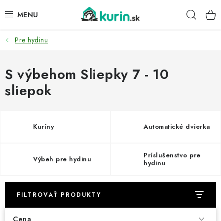
Prejsť
Hľad
na
obsah
Pre hydinu
PRE HYDINU
PRE PSY
S výbehom Sliepky 7 - 10
sliepok
PRE ZAJACE
PRE DETI
Kuríny
Automatické dvierka
ZÁHRADA
Príslušenstvo pre
Výbeh pre hydinu
hydinu
DOMÁCI WELLNESS
FILTROVAŤ PRODUKTY
PRE VTÁKY
Cena