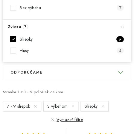
Bez výbehu
7
Zviera
?
Sliepky
9
Husy
4
V
R
ODPORÚČAME
ý
a
p
d
i
e
Stránka
1
z
1
-
9
položiek celkom
s
n
7 - 9 sliepok
S výbehom
Sliepky
p
i
r
e
Vymazať filtre
o
p