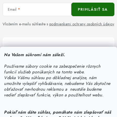
Email
PRIHLÁSIŤ SA
Vložením e-mailu súhlasíte s
podmienkami ochrany osobných údajov
Pomôžeme vám s výberom
Na Vašom súkromí nám záleží.
Potrebujete s niečím poradiť? Sme tu pre vás!
Používame súbory cookie na zabezpečenie rôznych
objednavky
@
kurin.sk
funkcií služieb ponúkaných na tomto webe.
0950456469
Vďaka Vášmu súhlasu po dôkladnej analýze, nám
umožníte vylepšiť vyhľadávanie, nebudeme Vás zbytočne
obťažovať nevhodnou reklamou a neustále budeme
vedieť zlepšovať funkcie, výkon a použiteľnost webu.
Pokiaľ nám dáte súhlas, pomáhate nám zlepšovať náš