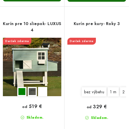
Kurín pre 10 sliepok- LUXUS
Kurín pre kury- Roky 3
4
Darček zdarma
Darček zdarma
bez výbehu
1 m
2 
519 €
329 €
od
od
Skladom.
Skladom.