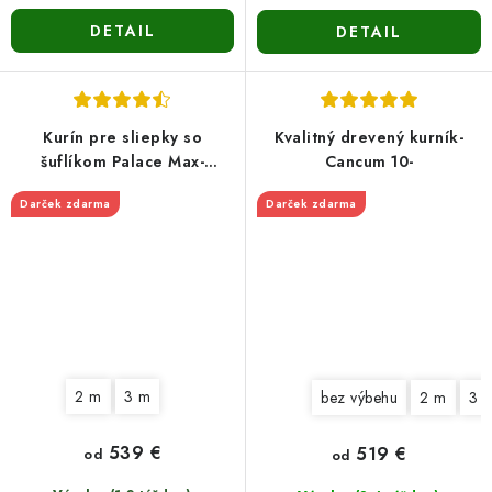
DETAIL
DETAIL
Kurín pre sliepky so
Kvalitný drevený kurník-
šuflíkom Palace Max-
Cancum 10-
stredne veľký
Darček zdarma
Darček zdarma
2 m
3 m
bez výbehu
2 m
3 
539 €
519 €
od
od