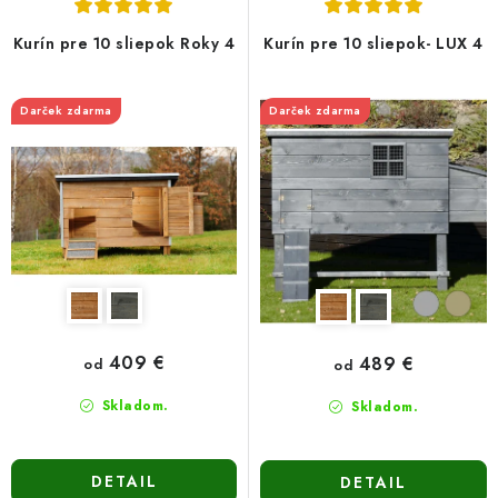
d
r
u
o
Kurín pre 10 sliepok Roky 4
Kurín pre 10 sliepok- LUX 4
k
d
t
u
Darček zdarma
Darček zdarma
o
k
v
t
o
v
409 €
489 €
od
od
Skladom.
Skladom.
DETAIL
DETAIL