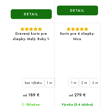
DETAIL
DETAIL
Drevený kurín pre
Kurín pre 4 sliepky-
sliepky- Malý- Roky 1-
Nico
bez výbehu
1 m
2 m
3 m
1 m
2 m
3 m
189 €
279 €
od
od
Skladom.
Výroba (3-4 týždne)