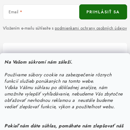
Email
PRIHLÁSIŤ SA
Vložením e-mailu súhlasíte s
podmienkami ochrany osobných údajov
Pomôžeme vám s výberom
Na Vašom súkromí nám záleží.
Potrebujete s niečím poradiť? Sme tu pre vás!
Používame súbory cookie na zabezpečenie rôznych
objednavky
@
kurin.sk
funkcií služieb ponúkaných na tomto webe.
0950456469
Vďaka Vášmu súhlasu po dôkladnej analýze, nám
umožníte vylepšiť vyhľadávanie, nebudeme Vás zbytočne
obťažovať nevhodnou reklamou a neustále budeme
vedieť zlepšovať funkcie, výkon a použiteľnost webu.
Pokiaľ nám dáte súhlas, pomáhate nám zlepšovať náš