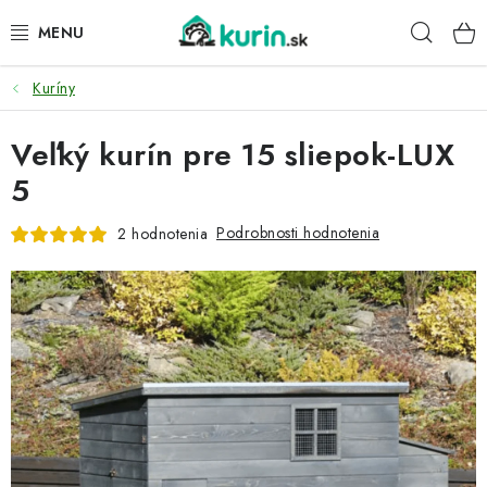
Prejsť
Hľad
na
obsah
Kuríny
PRE HYDINU
Veľký kurín pre 15 sliepok-LUX
PRE PSY
5
PRE ZAJACE
Podrobnosti hodnotenia
2 hodnotenia
PRE DETI
ZÁHRADA
DOMÁCI WELLNESS
PRE VTÁKY