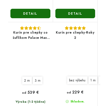
DETAIL
DETAIL
Kurín pre sliepky so
Kurín pre sliepky-Roky
šuflíkom Palace Max-
2
stredne veľký
bez výbehu
1 m
2 
2 m
3 m
229 €
539 €
od
od
Skladom.
Výroba (1-2 týždne)