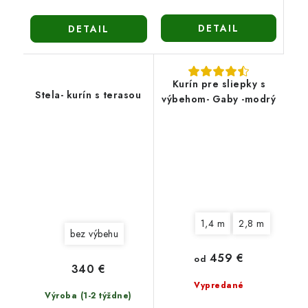
DETAIL
DETAIL
Kurín pre sliepky s
Stela- kurín s terasou
výbehom- Gaby -modrý
1,4 m
2,8 m
bez výbehu
459 €
od
340 €
Vypredané
Výroba (1-2 týždne)