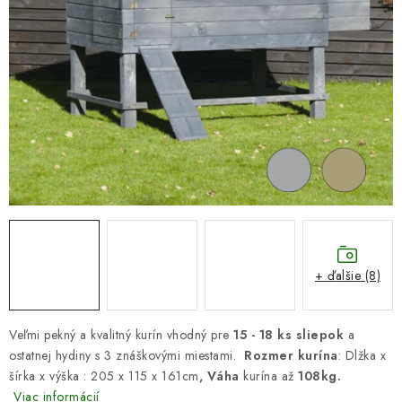
DARČEKOVÝ POUKAZ
Náš príbeh od začiatku
Doprava
Kontakt
Blog
Hodnotenie obchodu
Obchodné podmienky
Vrátenie, výmena tovaru
Pravidlá súťaží na Facebooku
+ ďalšie (8)
Veľmi pekný a kvalitný kurín vhodný pre
15 - 18 ks sliepok
a
ostatnej hydiny s 3 znáškovými miestami.
Rozmer kurína
: Dlžka x
šírka x výška : 205 x 115 x 161cm
, Váha
kurína až
108kg.
Viac informácií