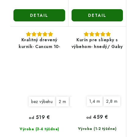
DETAIL
DETAIL
Kvalitný drevený
Kurín pre sliepky s
kurník- Cancum 10-
výbehom- hnedý/ Gaby
1,4 m
2,8 m
bez výbehu
2 m
3 m
459 €
519 €
od
od
Výroba (1-2 týždne)
Výroba (3-4 týždne)