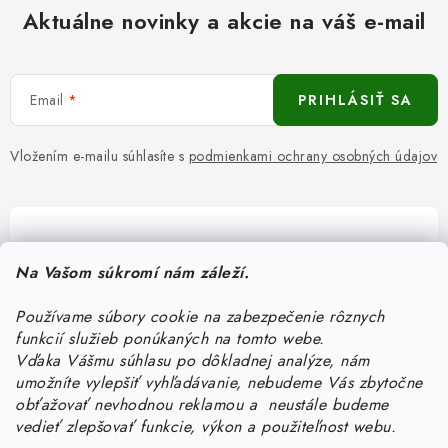
Aktuálne novinky a akcie na váš e-mail
Email
PRIHLÁSIŤ SA
Vložením e-mailu súhlasíte s
podmienkami ochrany osobných údajov
Pomôžeme vám s výberom
Na Vašom súkromí nám záleží.
Potrebujete s niečím poradiť? Sme tu pre vás!
Používame súbory cookie na zabezpečenie rôznych
objednavky
@
kurin.sk
funkcií služieb ponúkaných na tomto webe.
0950456469
Vďaka Vášmu súhlasu po dôkladnej analýze, nám
umožníte vylepšiť vyhľadávanie, nebudeme Vás zbytočne
obťažovať nevhodnou reklamou a neustále budeme
vedieť zlepšovať funkcie, výkon a použiteľnost webu.