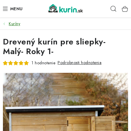
Prejsť
Hľad
na
obsah
Kuríny
PRE HYDINU
Drevený kurín pre sliepky-
PRE PSY
Malý- Roky 1-
PRE ZAJACE
Podrobnosti hodnotenia
1 hodnotenie
PRE DETI
ZÁHRADA
DOMÁCI WELLNESS
PRE VTÁKY