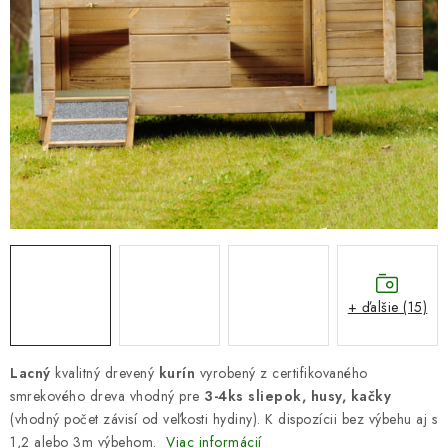
DARČEKOVÝ POUKAZ
Náš príbeh od začiatku
Doprava
Kontakt
Blog
Hodnotenie obchodu
Obchodné podmienky
Vrátenie, výmena tovaru
Pravidlá súťaží na Facebooku
+ ďalšie (15)
Lacný
kvalitný drevený
kurín
vyrobený z certifikovaného
smrekového dreva vhodný pre
3-4ks sliepok, husy, kačky
(vhodný počet závisí od veľkosti hydiny). K dispozícii bez výbehu aj s
1,2 alebo 3m výbehom.
Viac informácií