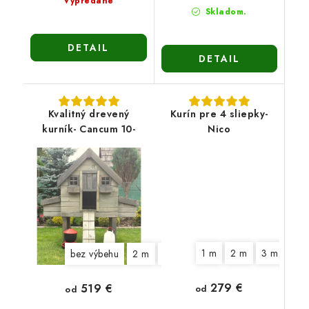
Vypredané
Skladom.
DETAIL
DETAIL
Kvalitný drevený
Kurín pre 4 sliepky-
kurník- Cancum 10-
Nico
1 m
2 m
3 m
bez výbehu
2 m
3 m
279 €
519 €
od
od