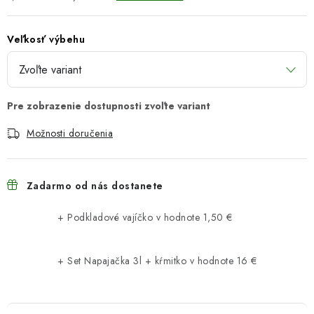
Veľkosť výbehu
Možnosti doručenia
Zadarmo od nás dostanete
+ Podkladové vajíčko
v hodnote 1,50 €
+ Set Napajačka 3l + kŕmitko
v hodnote 16 €