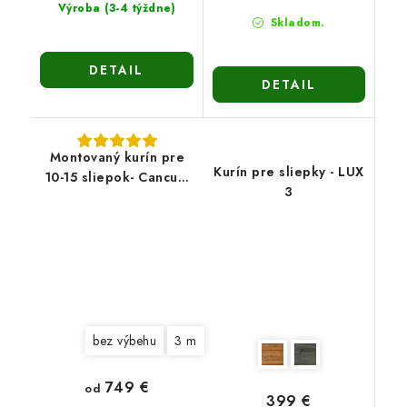
Výroba (3-4 týždne)
Skladom.
DETAIL
DETAIL
Montovaný kurín pre
Kurín pre sliepky - LUX
10-15 sliepok- Cancum
3
12
bez výbehu
3 m
749 €
od
399 €