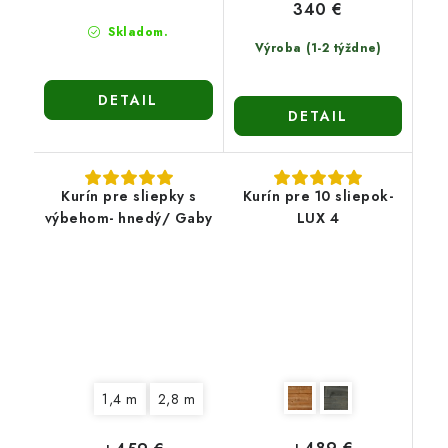
340 €
Skladom.
Výroba (1-2 týždne)
DETAIL
DETAIL
Kurín pre sliepky s
Kurín pre 10 sliepok-
výbehom- hnedý/ Gaby
LUX 4
1,4 m
2,8 m