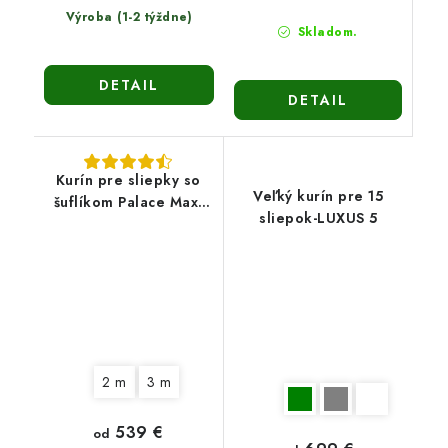
Výroba (1-2 týždne)
Skladom.
DETAIL
DETAIL
Kurín pre sliepky so
Veľký kurín pre 15
šuflíkom Palace Max-
sliepok-LUXUS 5
stredne veľký
2 m
3 m
539 €
od