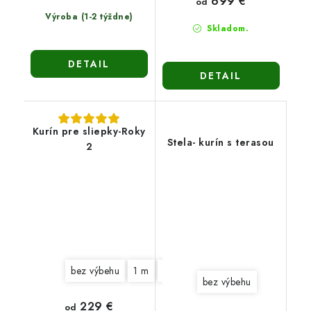
699 €
od
Výroba (1-2 týždne)
Skladom.
DETAIL
DETAIL
Kurín pre sliepky-Roky
Stela- kurín s terasou
2
bez výbehu
1 m
2 m
3 m
bez výbehu
229 €
od