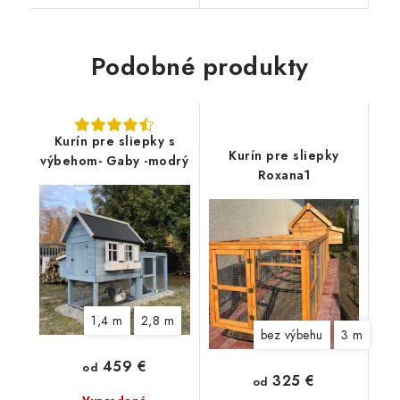
Podobné produkty
Kurín pre sliepky s
Kurín pre sliepky
výbehom- Gaby -modrý
Roxana1
1,4 m
2,8 m
bez výbehu
3 m
459 €
od
325 €
od