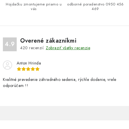
Hojdačku zmontujeme priamo u
odborné poradenstvo 0950 456
r
vás
469
v
k
y
v
Overené zákazníkmi
ý
4.9
420
recenzií.
Zobraziť všetky recenzie
p
i
Anton Hrinda
s
u
Kvalitné prevedenie záhradného sedenia, rýchle dodanie, vrele
odporúčam !!