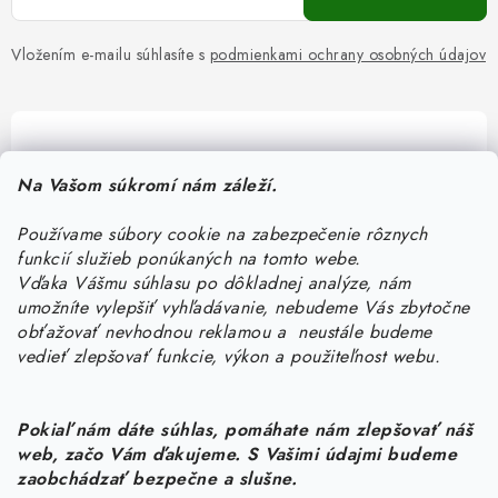
Vložením e-mailu súhlasíte s
podmienkami ochrany osobných údajov
Pomôžeme vám s výberom
Na Vašom súkromí nám záleží.
Potrebujete s niečím poradiť? Sme tu pre vás!
Používame súbory cookie na zabezpečenie rôznych
objednavky
@
kurin.sk
funkcií služieb ponúkaných na tomto webe.
0950456469
Vďaka Vášmu súhlasu po dôkladnej analýze, nám
umožníte vylepšiť vyhľadávanie, nebudeme Vás zbytočne
obťažovať nevhodnou reklamou a neustále budeme
vedieť zlepšovať funkcie, výkon a použiteľnost webu.
Pokiaľ nám dáte súhlas, pomáhate nám zlepšovať náš
web, začo Vám ďakujeme. S Vašimi údajmi budeme
Z
zaobchádzať bezpečne a slušne.