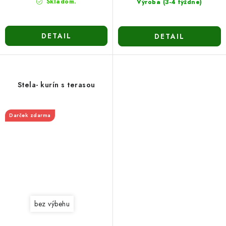
Skladom.
Výroba (3-4 týždne)
DETAIL
DETAIL
Stela- kurín s terasou
Darček zdarma
bez výbehu