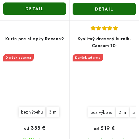
DETAIL
DETAIL
Kurín pre sliepky Roxana2
Kvalitný drevený kurník-
Cancum 10-
Darček zdarma
Darček zdarma
bez výbehu
3 m
bez výbehu
2 m
3 
355 €
519 €
od
od