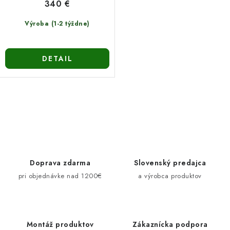
340 €
Výroba (1-2 týždne)
DETAIL
O
v
l
á
d
Doprava zdarma
Slovenský predajca
a
pri objednávke nad 1200€
a výrobca produktov
c
i
e
Montáž produktov
Zákaznícka podpora
p