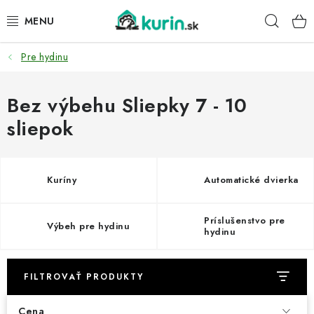
Prejsť
Hľad
na
obsah
Pre hydinu
PRE HYDINU
PRE PSY
Bez výbehu Sliepky 7 - 10
sliepok
PRE ZAJACE
PRE DETI
Kuríny
Automatické dvierka
ZÁHRADA
Príslušenstvo pre
Výbeh pre hydinu
hydinu
DOMÁCI WELLNESS
FILTROVAŤ PRODUKTY
PRE VTÁKY
Cena