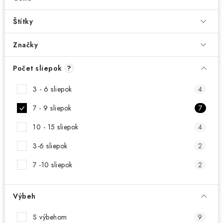
DARČEKOVÝ POUKAZ
Štítky
Náš príbeh od začiatku
Doprava
Kontakt
Blog
Hodnotenie obchodu
Obchodné podmienky
Značky
Vrátenie, výmena tovaru
Pravidlá súťaží na Facebooku
Počet sliepok
?
3 - 6 sliepok
4
7 - 9 sliepok
7
10 - 15 sliepok
4
3-6 sliepok
2
7 -10 sliepok
2
Výbeh
S výbehom
9