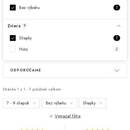
Bez výbehu
7
Zviera
?
Sliepky
7
Husy
2
V
R
ODPORÚČAME
ý
a
p
d
i
e
Stránka
1
z
1
-
7
položiek celkom
s
n
7 - 9 sliepok
Bez výbehu
Sliepky
p
i
r
e
Vymazať filtre
o
p