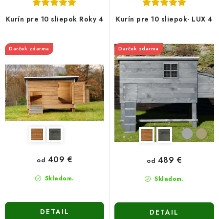
d
r
u
o
Kurín pre 10 sliepok Roky 4
Kurín pre 10 sliepok- LUX 4
k
d
t
u
Darček zdarma
Darček zdarma
o
k
v
t
o
v
409 €
489 €
od
od
Skladom.
Skladom.
DETAIL
DETAIL