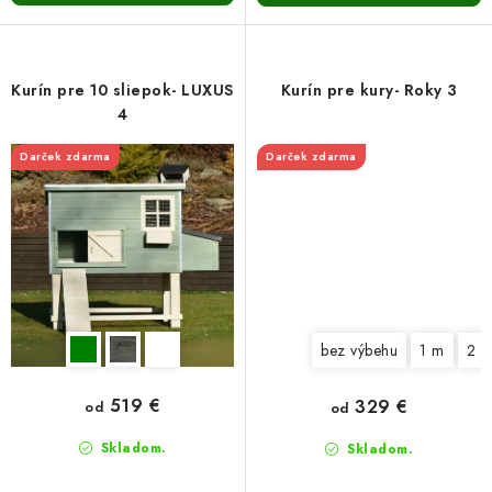
Kurín pre 10 sliepok- LUXUS
Kurín pre kury- Roky 3
4
Darček zdarma
Darček zdarma
bez výbehu
1 m
2 
519 €
329 €
od
od
Skladom.
Skladom.