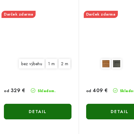
Darček zdarma
Darček zdarma
bez výbehu
1 m
2 m
3 m
329 €
409 €
od
od
Skladom.
Sklado
DETAIL
DETAIL