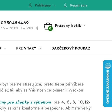
e, výmena tovaru
Pravidlá súťaží na Facebooku
Prihlásenie
Registrácia
0950456469
Prázdny košík
(po – pi: 8:00 – 20:00)
NÁKUPNÝ
KOŠÍK
S
PRE VTÁKY
DARČEKOVÝ POUKAZ
byť pre ne stresujúca, preto treba pri výbere
 dôležité, aby sa Vás nosnice odmenili vysokou
íny pre sliepky s výbehom
pre
4, 6, 8, 10,12-
počky sa cítia komfortne a bezpečne. Ak máte veľký