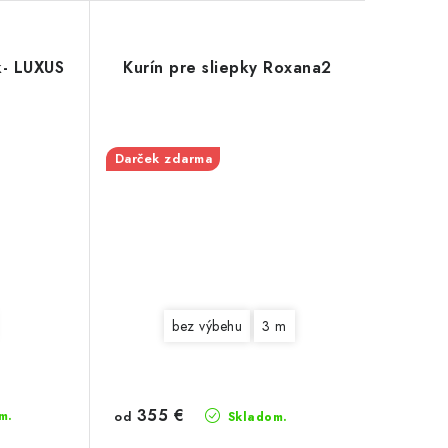
k- LUXUS
Kurín pre sliepky Roxana2
Darček zdarma
bez výbehu
3 m
355 €
m.
od
Skladom.