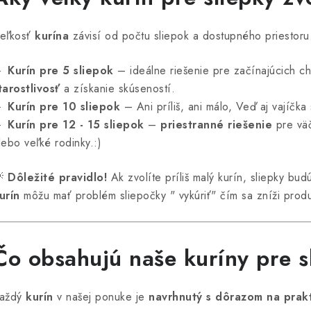
eľkosť
kurína
závisí od počtu sliepok a dostupného priestoru

Kurín pre 5 sliepok
– ideálne riešenie pre začínajúcich c
tarostlivosť
a získanie skúseností.

Kurín pre 10 sliepok
– Ani príliš, ani málo, Veď aj vajíčka

Kurín pre 12 - 15 sliepok
–
priestranné riešenie
pre väč
lebo veľké rodinky.:)

Dôležité pravidlo!
Ak zvolíte príliš malý kurín, sliepky bu
urín
môžu mať problém sliepočky " vykúriť" čím sa zníži produ
Čo obsahujú naše kuríny pre s
aždý
kurín
v našej ponuke je
navrhnutý s dôrazom na prakt