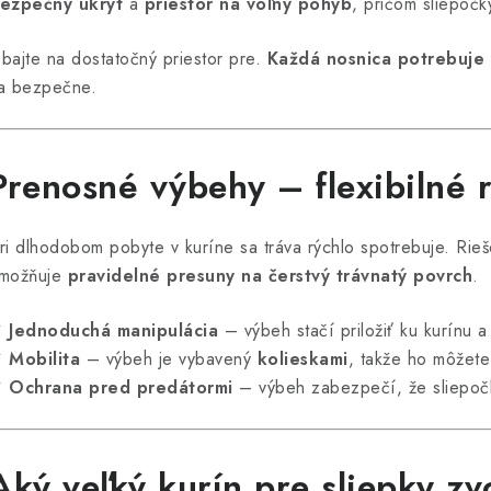
e
ezpečný úkryt
a
priestor na voľný pohyb
, pričom sliepoč
p
bajte na dostatočný priestor pre.
Každá nosnica potrebuje v
a bezpečne.
v
k
Prenosné výbehy – flexibilné r
y
v
ri dlhodobom pobyte v kuríne sa tráva rýchlo spotrebuje. Rie
ý
možňuje
pravidelné presuny na čerstvý trávnatý povrch
.
p
✔
Jednoduchá manipulácia
– výbeh stačí priložiť ku kurínu 
✔
Mobilita
– výbeh je vybavený
kolieskami
, takže ho môžet
s
✔
Ochrana pred predátormi
– výbeh zabezpečí, že sliepoč
u
Aký veľký kurín pre sliepky zv