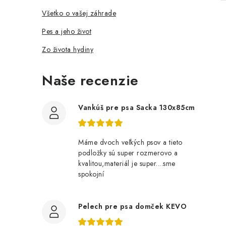
Všetko o vašej záhrade
Pes a jeho život
Zo života hydiny
Naše recenzie
Vankúš pre psa Sacka 130x85cm
Máme dvoch veľkých psov a tieto
podložky sú super rozmerovo a
kvalitou,materiál je super....sme
spokojní
Pelech pre psa domček KEVO