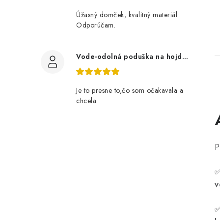
Úžasný domček, kvalitný materiál.
Odporúčam.
Vode-odolná poduška na hojdačku 180 cm- bordová
Je to presne to,čo som očakavala a
chcela.
l
P
v
i