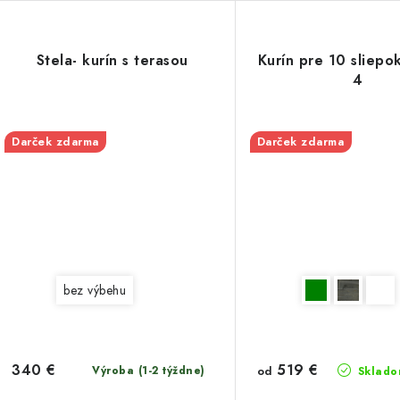
Stela- kurín s terasou
Kurín pre 10 sliepo
4
Darček zdarma
Darček zdarma
bez výbehu
519 €
340 €
Výroba (1-2 týždne)
od
Sklado