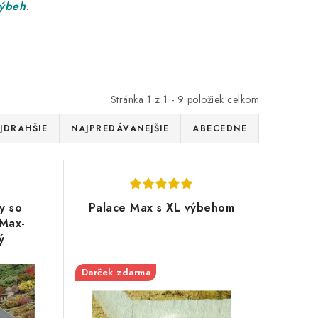
výbeh
.
Stránka
1
z
1
-
9
položiek celkom
JDRAHŠIE
NAJPREDÁVANEJŠIE
ABECEDNE
y so
Palace Max s XL výbehom
 Max-
ý
Darček zdarma