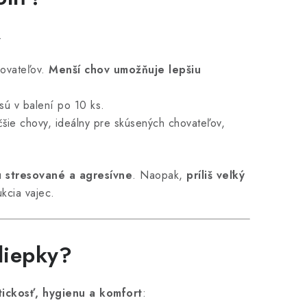
.
hovateľov.
Menší chov umožňuje lepšiu
 sú v balení po 10 ks.
šie chovy, ideálny pre skúsených chovateľov,
dú
stresované a agresívne
. Naopak,
príliš veľký
kcia vajec.
liepky?
ickosť, hygienu a komfort
: