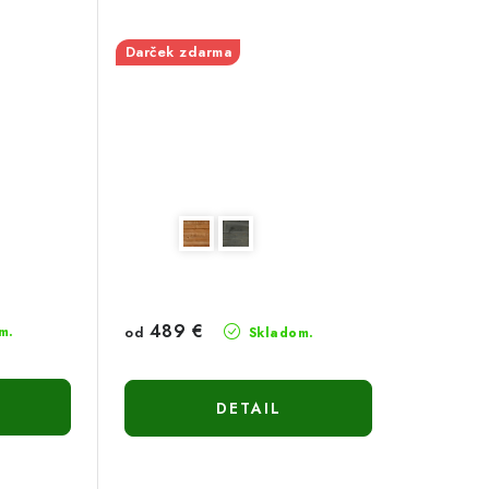
Darček zdarma
489 €
m.
od
Skladom.
DETAIL