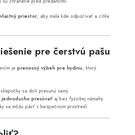
ky sú chránené pred predátormi.
lastný priestor
, aby mala kde odpočívať a cítila
iešenie pre čerstvú pašu
šením je
prenosný výbeh pre hydinu
, ktorý
a sliepočky sa doň presunú samy.
e
jednoducho presúvať
aj bez fyzickej námahy.
ky sa môžu pásť v bezpečnom prostredí.
oliť?