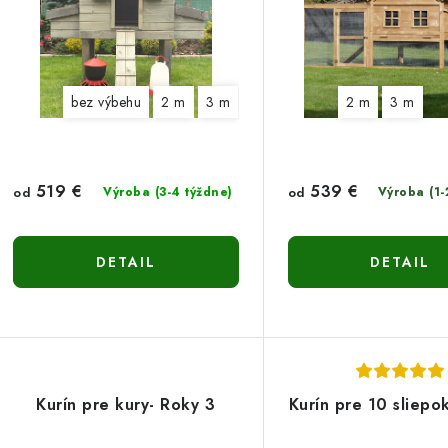
p
r
r
o
o
d
bez výbehu
2 m
3 m
2 m
3 m
d
u
u
k
k
519 €
539 €
od
Výroba (3-4 týždne)
od
Výroba (1-
t
o
DETAIL
DETAIL
o
v
v
Kurín pre kury- Roky 3
Kurín pre 10 sliepo