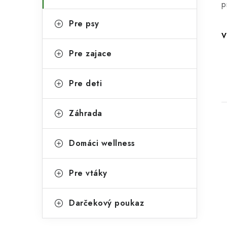
p
p
r
Pre psy
a
i
V
e
n
Pre zajace
e
Pre deti
l
Záhrada
Domáci wellness
Pre vtáky
i
Darčekový poukaz