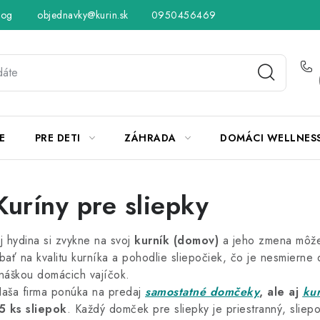
log
objednavky@kurin.sk
Hodnotenie obchodu
0950456469
Obchodné podmienky
Vráteni
E
PRE DETI
ZÁHRADA
DOMÁCI WELLNES
Kuríny pre sliepky
j hydina si zvykne na svoj
kurník (domov)
a jeho zmena môže 
bať na kvalitu kurníka a pohodlie sliepočiek, čo je nesmierne
náškou domácich vajíčok.
aša firma ponúka na predaj
samostatné domčeky
, ale aj
kur
5 ks sliepok
. Každý domček pre sliepky je priestranný, slie