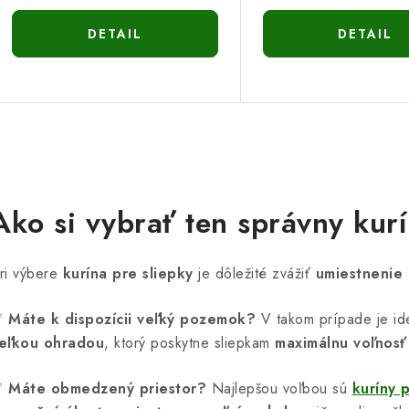
DETAIL
DETAIL
O
v
Ako si vybrať ten správny kurí
á
ri výbere
kurína pre sliepky
je dôležité zvážiť
umiestnenie 
d
a
✅
Máte k dispozícii veľký pozemok?
V takom prípade je id
eľkou ohradou
, ktorý poskytne sliepkam
maximálnu voľnos
c
✅
Máte obmedzený priestor?
Najlepšou voľbou sú
kuríny 