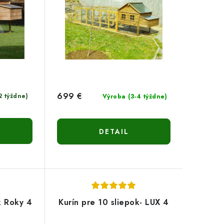
699 €
2 týždne)
Výroba (3-4 týždne)
DETAIL
k Roky 4
Kurín pre 10 sliepok- LUX 4