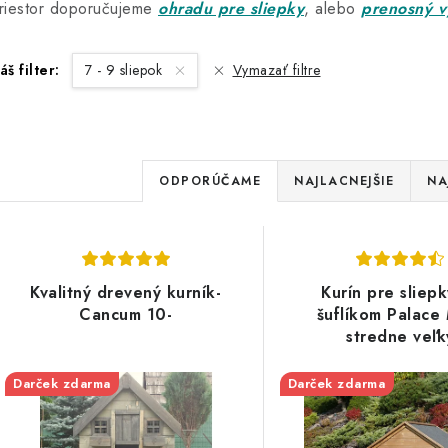
riestor doporučujeme
ohradu pre sliepky
, alebo
prenosný 
áš filter:
7 - 9 sliepok
Vymazať filtre
R
ODPORÚČAME
NAJLACNEJŠIE
NA
a
d
V
e
Kvalitný drevený kurník-
Kurín pre sliepk
ý
Cancum 10-
šuflíkom Palace
n
p
stredne veľk
i
Darček zdarma
Darček zdarma
e
s
p