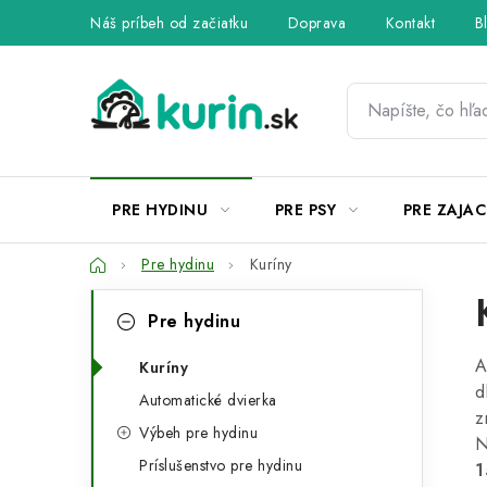
Prejsť
Náš príbeh od začiatku
Doprava
Kontakt
B
na
obsah
PRE HYDINU
PRE PSY
PRE ZAJAC
Domov
Pre hydinu
Kuríny
B
K
Preskočiť
Pre hydinu
kategórie
a
o
A
t
Kuríny
č
d
Automatické dvierka
e
z
n
Výbeh pre hydinu
g
N
ý
Príslušenstvo pre hydinu
1
ó